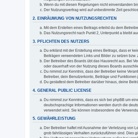
Wenn du mit diesen Regelungen nicht einverstanden bist,
Der Nutzungsvertrag wird auf unbestimmte Zeit geschlos
2. EINRÄUMUNG VON NUTZUNGSRECHTEN
Mit dem Erstellen eines Beitrags erteilst du dem Betrei
Das Nutzungsrecht nach Punkt 2, Unterpunkt a bleibt 
3. PFLICHTEN DES NUTZERS
Du erklärst mit der Erstellung eines Beitrags, dass er ke
Beiträgen verwendeten Links und Bilder zu setzen bzw.
Der Betreiber des Boards übt das Hausrecht aus. Bei V
oder dauerhaft von der Nutzung dieses Boards ausschlie
Du nimmst zur Kenntnis, dass der Betreiber keine Verantw
Betreiber, dein Benutzerkonto, Beiträge und Funktionen 
Du gestattest dem Betreiber darüber hinaus, deine Beit
4. GENERAL PUBLIC LICENSE
Du nimmst zur Kenntnis, dass es sich bei phpBB um eine
deutschsprachige Informationen werden durch die deu
verwendet wird. Sie können insbesondere die Verwendun
5. GEWÄHRLEISTUNG
Der Betreiber haftet mit Ausnahme der Verletzung von Le
grob fahrlässiges Verhalten zurückzuführen sind. Dies 