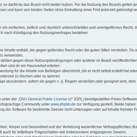
 so darfst du das Board nicht weiter nutzen. Für die Nutzung des Boards gelten jew
sen und kann von beiden Seiten ohne Einhaltung einer Frist jederzeit gekündigt w
ber ein einfaches, zeitlich und räumlich unbeschränktes und unentgeltliches Recht
auch nach Kündigung des Nutzungsvertrages bestehen.
ine Inhalte enthält, die gegen geltendes Recht oder die guten Sitten verstoßen. Du 
 zu verwenden.
erstößen gegen diese Nutzungsbedingungen oder anderer im Board veröffentlichte
ßen und dir ein Hausverbot erteilen.
ortung für die Inhalte von Beiträgen übernimmt, die er nicht selbst erstellt hat od
jederzeit zu löschen oder zu sperren.
räge abzuändern, sofern sie gegen o. g. Regeln verstoßen oder geeignet sind, dem
 unter der „
GNU General Public License v2
“ (GPL) bereitgestellten Foren-Softwar
tschsprachige Community unter
www.phpbb.de
zur Verfügung gestellt. Beide haben 
g der Software für bestimmte Zwecke nicht untersagen oder auf Inhalte fremder F
ben, Körper und Gesundheit und der Verletzung wesentlicher Vertragspflichten (Kard
gilt auch für mittelbare Folgeschäden wie insbesondere entgangenen Gewinn.