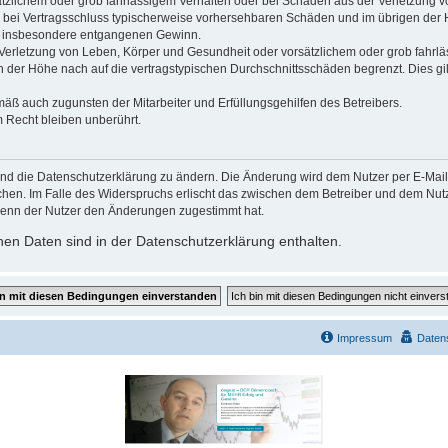
ätzlichem oder grob fahrlässigem Verhalten oder bei Schäden aus der Verletzung 
 die bei Vertragsschluss typischerweise vorhersehbaren Schäden und im übrigen de
wie insbesondere entgangenen Gewinn.
erletzung von Leben, Körper und Gesundheit oder vorsätzlichem oder grob fahrläs
der Höhe nach auf die vertragstypischen Durchschnittsschäden begrenzt. Dies gi
mäß auch zugunsten der Mitarbeiter und Erfüllungsgehilfen des Betreibers.
 Recht bleiben unberührt.
und die Datenschutzerklärung zu ändern. Die Änderung wird dem Nutzer per E-Mail m
chen. Im Falle des Widerspruchs erlischt das zwischen dem Betreiber und dem Nutze
wenn der Nutzer den Änderungen zugestimmt hat.
en Daten sind in der Datenschutzerklärung enthalten.
Impressum
Daten