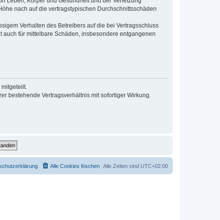
von Leben, Körper und Gesundheit und der Verletzung
r Höhe nach auf die vertragstypischen Durchschnittsschäden
sigem Verhalten des Betreibers auf die bei Vertragsschluss
lt auch für mittelbare Schäden, insbesondere entgangenen
itgeteilt.
r bestehende Vertragsverhältnis mit sofortiger Wirkung.
schutzerklärung
Alle Cookies löschen
Alle Zeiten sind
UTC+02:00