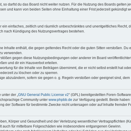
 so darfst du das Board nicht weiter nutzen. Für die Nutzung des Boards gelten jew
sen und kann von beiden Seiten ohne Einhaltung einer Frist jederzeit gekündigt w
ber ein einfaches, zeitlich und räumlich unbeschränktes und unentgeltliches Recht
auch nach Kündigung des Nutzungsvertrages bestehen.
ine Inhalte enthält, die gegen geltendes Recht oder die guten Sitten verstoßen. Du 
 zu verwenden.
erstößen gegen diese Nutzungsbedingungen oder anderer im Board veröffentlichte
ßen und dir ein Hausverbot erteilen.
ortung für die Inhalte von Beiträgen übernimmt, die er nicht selbst erstellt hat od
jederzeit zu löschen oder zu sperren.
räge abzuändern, sofern sie gegen o. g. Regeln verstoßen oder geeignet sind, dem
 unter der „
GNU General Public License v2
“ (GPL) bereitgestellten Foren-Softwar
tschsprachige Community unter
www.phpbb.de
zur Verfügung gestellt. Beide haben 
g der Software für bestimmte Zwecke nicht untersagen oder auf Inhalte fremder F
ben, Körper und Gesundheit und der Verletzung wesentlicher Vertragspflichten (Kard
gilt auch für mittelbare Folgeschäden wie insbesondere entgangenen Gewinn.