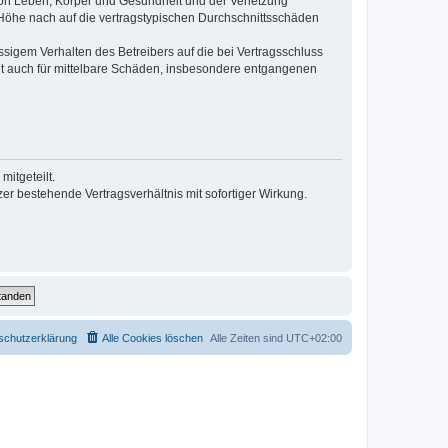
von Leben, Körper und Gesundheit und der Verletzung
r Höhe nach auf die vertragstypischen Durchschnittsschäden
sigem Verhalten des Betreibers auf die bei Vertragsschluss
lt auch für mittelbare Schäden, insbesondere entgangenen
itgeteilt.
r bestehende Vertragsverhältnis mit sofortiger Wirkung.
schutzerklärung
Alle Cookies löschen
Alle Zeiten sind
UTC+02:00