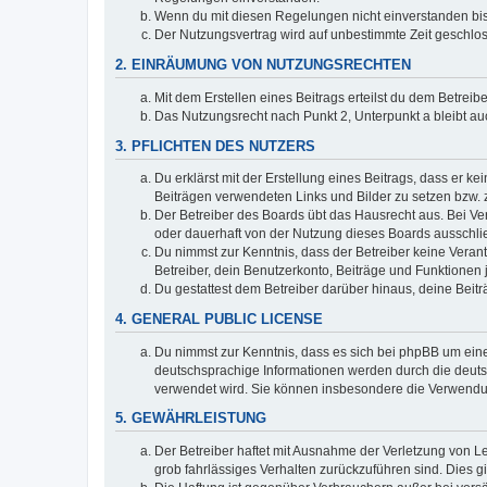
Wenn du mit diesen Regelungen nicht einverstanden bist,
Der Nutzungsvertrag wird auf unbestimmte Zeit geschlos
2. EINRÄUMUNG VON NUTZUNGSRECHTEN
Mit dem Erstellen eines Beitrags erteilst du dem Betrei
Das Nutzungsrecht nach Punkt 2, Unterpunkt a bleibt 
3. PFLICHTEN DES NUTZERS
Du erklärst mit der Erstellung eines Beitrags, dass er ke
Beiträgen verwendeten Links und Bilder zu setzen bzw.
Der Betreiber des Boards übt das Hausrecht aus. Bei V
oder dauerhaft von der Nutzung dieses Boards ausschlie
Du nimmst zur Kenntnis, dass der Betreiber keine Verantw
Betreiber, dein Benutzerkonto, Beiträge und Funktionen 
Du gestattest dem Betreiber darüber hinaus, deine Beit
4. GENERAL PUBLIC LICENSE
Du nimmst zur Kenntnis, dass es sich bei phpBB um eine
deutschsprachige Informationen werden durch die deu
verwendet wird. Sie können insbesondere die Verwendun
5. GEWÄHRLEISTUNG
Der Betreiber haftet mit Ausnahme der Verletzung von Le
grob fahrlässiges Verhalten zurückzuführen sind. Dies 