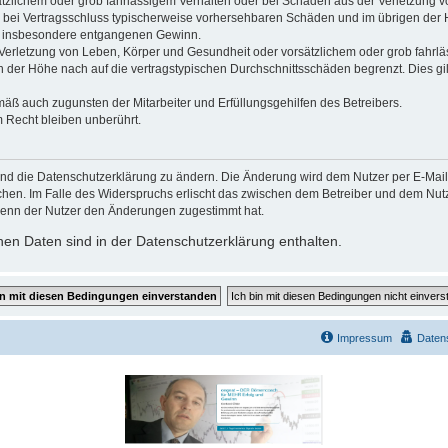
ätzlichem oder grob fahrlässigem Verhalten oder bei Schäden aus der Verletzung 
 die bei Vertragsschluss typischerweise vorhersehbaren Schäden und im übrigen de
wie insbesondere entgangenen Gewinn.
erletzung von Leben, Körper und Gesundheit oder vorsätzlichem oder grob fahrläs
der Höhe nach auf die vertragstypischen Durchschnittsschäden begrenzt. Dies gi
mäß auch zugunsten der Mitarbeiter und Erfüllungsgehilfen des Betreibers.
 Recht bleiben unberührt.
und die Datenschutzerklärung zu ändern. Die Änderung wird dem Nutzer per E-Mail m
chen. Im Falle des Widerspruchs erlischt das zwischen dem Betreiber und dem Nutze
wenn der Nutzer den Änderungen zugestimmt hat.
en Daten sind in der Datenschutzerklärung enthalten.
Impressum
Daten