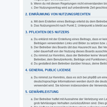
Wenn du mit diesen Regelungen nicht einverstanden bist,
Der Nutzungsvertrag wird auf unbestimmte Zeit geschlos
2. EINRÄUMUNG VON NUTZUNGSRECHTEN
Mit dem Erstellen eines Beitrags erteilst du dem Betrei
Das Nutzungsrecht nach Punkt 2, Unterpunkt a bleibt 
3. PFLICHTEN DES NUTZERS
Du erklärst mit der Erstellung eines Beitrags, dass er ke
Beiträgen verwendeten Links und Bilder zu setzen bzw.
Der Betreiber des Boards übt das Hausrecht aus. Bei V
oder dauerhaft von der Nutzung dieses Boards ausschlie
Du nimmst zur Kenntnis, dass der Betreiber keine Verantw
Betreiber, dein Benutzerkonto, Beiträge und Funktionen 
Du gestattest dem Betreiber darüber hinaus, deine Beit
4. GENERAL PUBLIC LICENSE
Du nimmst zur Kenntnis, dass es sich bei phpBB um eine
deutschsprachige Informationen werden durch die deu
verwendet wird. Sie können insbesondere die Verwendun
5. GEWÄHRLEISTUNG
Der Betreiber haftet mit Ausnahme der Verletzung von Le
grob fahrlässiges Verhalten zurückzuführen sind. Dies 