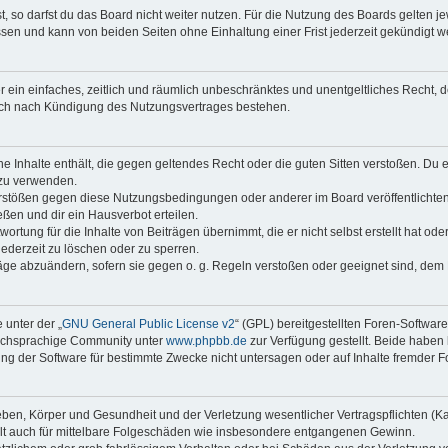
 so darfst du das Board nicht weiter nutzen. Für die Nutzung des Boards gelten jew
sen und kann von beiden Seiten ohne Einhaltung einer Frist jederzeit gekündigt w
ber ein einfaches, zeitlich und räumlich unbeschränktes und unentgeltliches Recht
auch nach Kündigung des Nutzungsvertrages bestehen.
ine Inhalte enthält, die gegen geltendes Recht oder die guten Sitten verstoßen. Du 
 zu verwenden.
erstößen gegen diese Nutzungsbedingungen oder anderer im Board veröffentlichte
ßen und dir ein Hausverbot erteilen.
ortung für die Inhalte von Beiträgen übernimmt, die er nicht selbst erstellt hat od
jederzeit zu löschen oder zu sperren.
räge abzuändern, sofern sie gegen o. g. Regeln verstoßen oder geeignet sind, dem
 unter der „
GNU General Public License v2
“ (GPL) bereitgestellten Foren-Softwar
tschsprachige Community unter
www.phpbb.de
zur Verfügung gestellt. Beide haben 
g der Software für bestimmte Zwecke nicht untersagen oder auf Inhalte fremder F
ben, Körper und Gesundheit und der Verletzung wesentlicher Vertragspflichten (Kard
gilt auch für mittelbare Folgeschäden wie insbesondere entgangenen Gewinn.