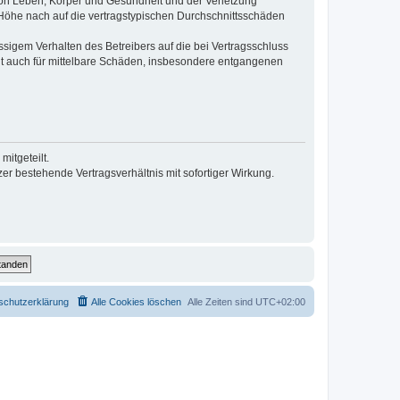
von Leben, Körper und Gesundheit und der Verletzung
r Höhe nach auf die vertragstypischen Durchschnittsschäden
sigem Verhalten des Betreibers auf die bei Vertragsschluss
lt auch für mittelbare Schäden, insbesondere entgangenen
itgeteilt.
r bestehende Vertragsverhältnis mit sofortiger Wirkung.
schutzerklärung
Alle Cookies löschen
Alle Zeiten sind
UTC+02:00