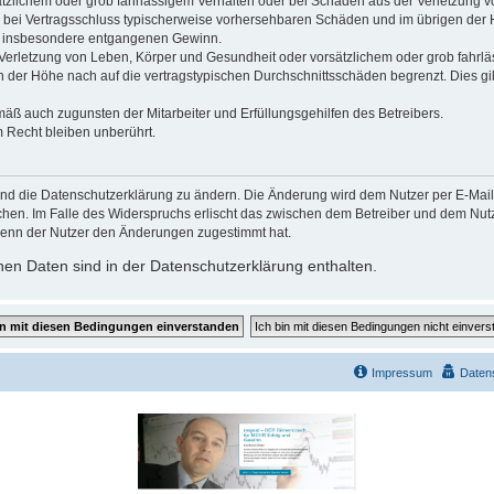
ätzlichem oder grob fahrlässigem Verhalten oder bei Schäden aus der Verletzung 
 die bei Vertragsschluss typischerweise vorhersehbaren Schäden und im übrigen de
wie insbesondere entgangenen Gewinn.
erletzung von Leben, Körper und Gesundheit oder vorsätzlichem oder grob fahrläs
der Höhe nach auf die vertragstypischen Durchschnittsschäden begrenzt. Dies gi
mäß auch zugunsten der Mitarbeiter und Erfüllungsgehilfen des Betreibers.
 Recht bleiben unberührt.
und die Datenschutzerklärung zu ändern. Die Änderung wird dem Nutzer per E-Mail m
chen. Im Falle des Widerspruchs erlischt das zwischen dem Betreiber und dem Nutze
wenn der Nutzer den Änderungen zugestimmt hat.
en Daten sind in der Datenschutzerklärung enthalten.
Impressum
Daten