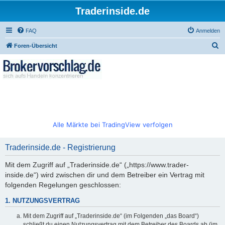
Traderinside.de
FAQ
Anmelden
S
Foren-Übersicht
u
c
h
e
Alle Märkte bei TradingView verfolgen
Traderinside.de - Registrierung
Mit dem Zugriff auf „Traderinside.de“ („https://www.trader-
inside.de“) wird zwischen dir und dem Betreiber ein Vertrag mit
folgenden Regelungen geschlossen:
1. NUTZUNGSVERTRAG
Mit dem Zugriff auf „Traderinside.de“ (im Folgenden „das Board“)
schließt du einen Nutzungsvertrag mit dem Betreiber des Boards ab (im