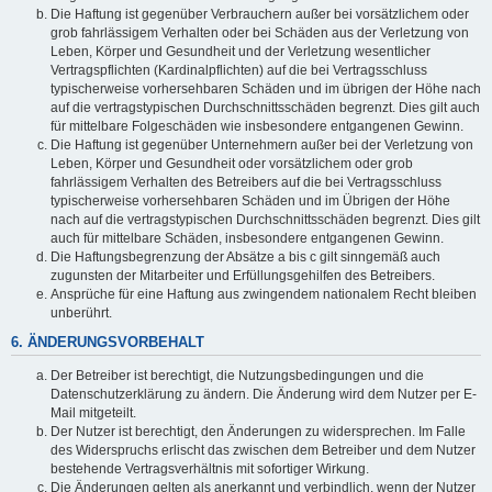
Die Haftung ist gegenüber Verbrauchern außer bei vorsätzlichem oder
grob fahrlässigem Verhalten oder bei Schäden aus der Verletzung von
Leben, Körper und Gesundheit und der Verletzung wesentlicher
Vertragspflichten (Kardinalpflichten) auf die bei Vertragsschluss
typischerweise vorhersehbaren Schäden und im übrigen der Höhe nach
auf die vertragstypischen Durchschnittsschäden begrenzt. Dies gilt auch
für mittelbare Folgeschäden wie insbesondere entgangenen Gewinn.
Die Haftung ist gegenüber Unternehmern außer bei der Verletzung von
Leben, Körper und Gesundheit oder vorsätzlichem oder grob
fahrlässigem Verhalten des Betreibers auf die bei Vertragsschluss
typischerweise vorhersehbaren Schäden und im Übrigen der Höhe
nach auf die vertragstypischen Durchschnittsschäden begrenzt. Dies gilt
auch für mittelbare Schäden, insbesondere entgangenen Gewinn.
Die Haftungsbegrenzung der Absätze a bis c gilt sinngemäß auch
zugunsten der Mitarbeiter und Erfüllungsgehilfen des Betreibers.
Ansprüche für eine Haftung aus zwingendem nationalem Recht bleiben
unberührt.
6. ÄNDERUNGSVORBEHALT
Der Betreiber ist berechtigt, die Nutzungsbedingungen und die
Datenschutzerklärung zu ändern. Die Änderung wird dem Nutzer per E-
Mail mitgeteilt.
Der Nutzer ist berechtigt, den Änderungen zu widersprechen. Im Falle
des Widerspruchs erlischt das zwischen dem Betreiber und dem Nutzer
bestehende Vertragsverhältnis mit sofortiger Wirkung.
Die Änderungen gelten als anerkannt und verbindlich, wenn der Nutzer