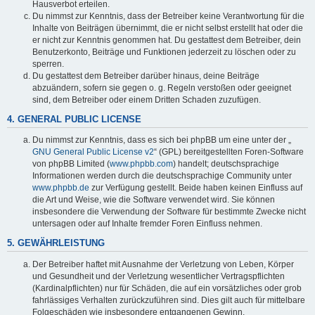
Hausverbot erteilen.
Du nimmst zur Kenntnis, dass der Betreiber keine Verantwortung für die
Inhalte von Beiträgen übernimmt, die er nicht selbst erstellt hat oder die
er nicht zur Kenntnis genommen hat. Du gestattest dem Betreiber, dein
Benutzerkonto, Beiträge und Funktionen jederzeit zu löschen oder zu
sperren.
Du gestattest dem Betreiber darüber hinaus, deine Beiträge
abzuändern, sofern sie gegen o. g. Regeln verstoßen oder geeignet
sind, dem Betreiber oder einem Dritten Schaden zuzufügen.
4. GENERAL PUBLIC LICENSE
Du nimmst zur Kenntnis, dass es sich bei phpBB um eine unter der „
GNU General Public License v2
“ (GPL) bereitgestellten Foren-Software
von phpBB Limited (
www.phpbb.com
) handelt; deutschsprachige
Informationen werden durch die deutschsprachige Community unter
www.phpbb.de
zur Verfügung gestellt. Beide haben keinen Einfluss auf
die Art und Weise, wie die Software verwendet wird. Sie können
insbesondere die Verwendung der Software für bestimmte Zwecke nicht
untersagen oder auf Inhalte fremder Foren Einfluss nehmen.
5. GEWÄHRLEISTUNG
Der Betreiber haftet mit Ausnahme der Verletzung von Leben, Körper
und Gesundheit und der Verletzung wesentlicher Vertragspflichten
(Kardinalpflichten) nur für Schäden, die auf ein vorsätzliches oder grob
fahrlässiges Verhalten zurückzuführen sind. Dies gilt auch für mittelbare
Folgeschäden wie insbesondere entgangenen Gewinn.