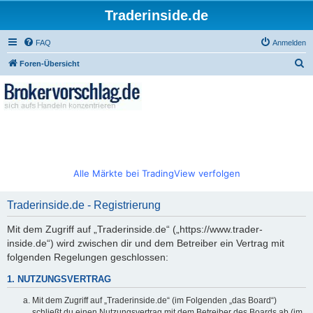
Traderinside.de
FAQ
Anmelden
S
Foren-Übersicht
u
c
h
e
Alle Märkte bei TradingView verfolgen
Traderinside.de - Registrierung
Mit dem Zugriff auf „Traderinside.de“ („https://www.trader-
inside.de“) wird zwischen dir und dem Betreiber ein Vertrag mit
folgenden Regelungen geschlossen:
1. NUTZUNGSVERTRAG
Mit dem Zugriff auf „Traderinside.de“ (im Folgenden „das Board“)
schließt du einen Nutzungsvertrag mit dem Betreiber des Boards ab (im