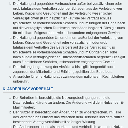
Die Haftung ist gegenüber Verbrauchern außer bei vorsätzlichem oder
grob fahrlässigem Verhalten oder bei Schäden aus der Verletzung von
Leben, Körper und Gesundheit und der Verletzung wesentlicher
Vertragspflichten (Kardinalpflichten) auf die bei Vertragsschluss
typischerweise vorhersehbaren Schäden und im übrigen der Höhe nach
auf die vertragstypischen Durchschnittsschäden begrenzt. Dies gilt auch
für mittelbare Folgeschäden wie insbesondere entgangenen Gewinn.
Die Haftung ist gegenüber Unternehmern außer bei der Verletzung von
Leben, Körper und Gesundheit oder vorsätzlichem oder grob
fahrlässigem Verhalten des Betreibers auf die bei Vertragsschluss
typischerweise vorhersehbaren Schäden und im Übrigen der Höhe
nach auf die vertragstypischen Durchschnittsschäden begrenzt. Dies gilt
auch für mittelbare Schäden, insbesondere entgangenen Gewinn.
Die Haftungsbegrenzung der Absätze a bis c gilt sinngemäß auch
zugunsten der Mitarbeiter und Erfüllungsgehilfen des Betreibers.
Ansprüche für eine Haftung aus zwingendem nationalem Recht bleiben
unberührt.
6. ÄNDERUNGSVORBEHALT
Der Betreiber ist berechtigt, die Nutzungsbedingungen und die
Datenschutzerklärung zu ändern. Die Änderung wird dem Nutzer per E-
Mail mitgeteilt.
Der Nutzer ist berechtigt, den Änderungen zu widersprechen. Im Falle
des Widerspruchs erlischt das zwischen dem Betreiber und dem Nutzer
bestehende Vertragsverhältnis mit sofortiger Wirkung.
Die Änderungen gelten als anerkannt und verbindlich, wenn der Nutzer