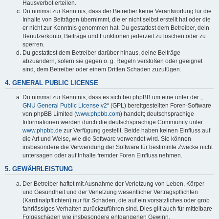
Hausverbot erteilen.
Du nimmst zur Kenntnis, dass der Betreiber keine Verantwortung für die
Inhalte von Beiträgen übernimmt, die er nicht selbst erstellt hat oder die
er nicht zur Kenntnis genommen hat. Du gestattest dem Betreiber, dein
Benutzerkonto, Beiträge und Funktionen jederzeit zu löschen oder zu
sperren.
Du gestattest dem Betreiber darüber hinaus, deine Beiträge
abzuändern, sofern sie gegen o. g. Regeln verstoßen oder geeignet
sind, dem Betreiber oder einem Dritten Schaden zuzufügen.
4. GENERAL PUBLIC LICENSE
Du nimmst zur Kenntnis, dass es sich bei phpBB um eine unter der „
GNU General Public License v2
“ (GPL) bereitgestellten Foren-Software
von phpBB Limited (
www.phpbb.com
) handelt; deutschsprachige
Informationen werden durch die deutschsprachige Community unter
www.phpbb.de
zur Verfügung gestellt. Beide haben keinen Einfluss auf
die Art und Weise, wie die Software verwendet wird. Sie können
insbesondere die Verwendung der Software für bestimmte Zwecke nicht
untersagen oder auf Inhalte fremder Foren Einfluss nehmen.
5. GEWÄHRLEISTUNG
Der Betreiber haftet mit Ausnahme der Verletzung von Leben, Körper
und Gesundheit und der Verletzung wesentlicher Vertragspflichten
(Kardinalpflichten) nur für Schäden, die auf ein vorsätzliches oder grob
fahrlässiges Verhalten zurückzuführen sind. Dies gilt auch für mittelbare
Folgeschäden wie insbesondere entgangenen Gewinn.