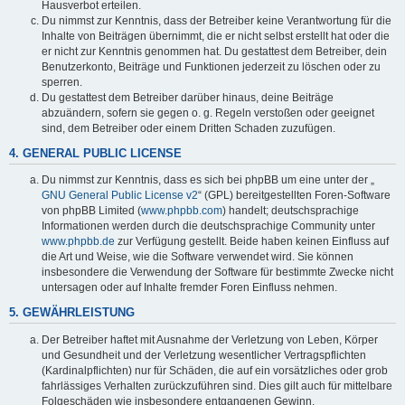
Hausverbot erteilen.
Du nimmst zur Kenntnis, dass der Betreiber keine Verantwortung für die
Inhalte von Beiträgen übernimmt, die er nicht selbst erstellt hat oder die
er nicht zur Kenntnis genommen hat. Du gestattest dem Betreiber, dein
Benutzerkonto, Beiträge und Funktionen jederzeit zu löschen oder zu
sperren.
Du gestattest dem Betreiber darüber hinaus, deine Beiträge
abzuändern, sofern sie gegen o. g. Regeln verstoßen oder geeignet
sind, dem Betreiber oder einem Dritten Schaden zuzufügen.
4. GENERAL PUBLIC LICENSE
Du nimmst zur Kenntnis, dass es sich bei phpBB um eine unter der „
GNU General Public License v2
“ (GPL) bereitgestellten Foren-Software
von phpBB Limited (
www.phpbb.com
) handelt; deutschsprachige
Informationen werden durch die deutschsprachige Community unter
www.phpbb.de
zur Verfügung gestellt. Beide haben keinen Einfluss auf
die Art und Weise, wie die Software verwendet wird. Sie können
insbesondere die Verwendung der Software für bestimmte Zwecke nicht
untersagen oder auf Inhalte fremder Foren Einfluss nehmen.
5. GEWÄHRLEISTUNG
Der Betreiber haftet mit Ausnahme der Verletzung von Leben, Körper
und Gesundheit und der Verletzung wesentlicher Vertragspflichten
(Kardinalpflichten) nur für Schäden, die auf ein vorsätzliches oder grob
fahrlässiges Verhalten zurückzuführen sind. Dies gilt auch für mittelbare
Folgeschäden wie insbesondere entgangenen Gewinn.