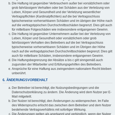
Die Haftung ist gegenüber Verbrauchern außer bei vorsätzlichem oder
grob fahrlässigem Verhalten oder bei Schäden aus der Verletzung von
Leben, Körper und Gesundheit und der Verletzung wesentlicher
Vertragspflichten (Kardinalpflichten) auf die bei Vertragsschluss
typischerweise vorhersehbaren Schäden und im übrigen der Höhe nach
auf die vertragstypischen Durchschnittsschäden begrenzt. Dies gilt auch
für mittelbare Folgeschäden wie insbesondere entgangenen Gewinn.
Die Haftung ist gegenüber Unternehmern außer bei der Verletzung von
Leben, Körper und Gesundheit oder vorsätzlichem oder grob
fahrlässigem Verhalten des Betreibers auf die bei Vertragsschluss
typischerweise vorhersehbaren Schäden und im Übrigen der Höhe
nach auf die vertragstypischen Durchschnittsschäden begrenzt. Dies gilt
auch für mittelbare Schäden, insbesondere entgangenen Gewinn.
Die Haftungsbegrenzung der Absätze a bis c gilt sinngemäß auch
zugunsten der Mitarbeiter und Erfüllungsgehilfen des Betreibers.
Ansprüche für eine Haftung aus zwingendem nationalem Recht bleiben
unberührt.
6. ÄNDERUNGSVORBEHALT
Der Betreiber ist berechtigt, die Nutzungsbedingungen und die
Datenschutzerklärung zu ändern. Die Änderung wird dem Nutzer per E-
Mail mitgeteilt.
Der Nutzer ist berechtigt, den Änderungen zu widersprechen. Im Falle
des Widerspruchs erlischt das zwischen dem Betreiber und dem Nutzer
bestehende Vertragsverhältnis mit sofortiger Wirkung.
Die Änderungen gelten als anerkannt und verbindlich, wenn der Nutzer