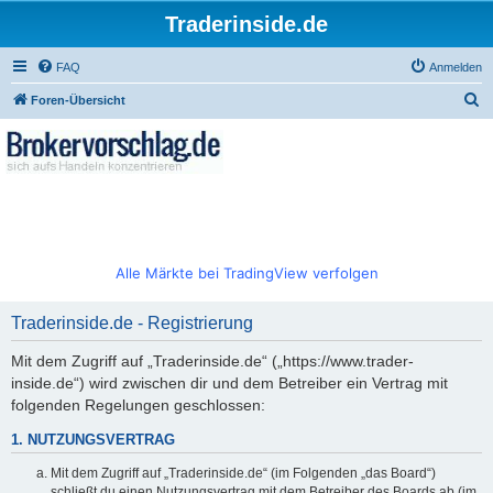
Traderinside.de
FAQ
Anmelden
S
Foren-Übersicht
u
c
h
e
Alle Märkte bei TradingView verfolgen
Traderinside.de - Registrierung
Mit dem Zugriff auf „Traderinside.de“ („https://www.trader-
inside.de“) wird zwischen dir und dem Betreiber ein Vertrag mit
folgenden Regelungen geschlossen:
1. NUTZUNGSVERTRAG
Mit dem Zugriff auf „Traderinside.de“ (im Folgenden „das Board“)
schließt du einen Nutzungsvertrag mit dem Betreiber des Boards ab (im