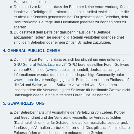
Hausverbot erteilen.
Du nimmst zur Kenntnis, dass der Betreiber keine Verantwortung für die
Inhalte von Beiträgen übernimmt, die er nicht selbst erstellt hat oder die
er nicht zur Kenntnis genommen hat. Du gestattest dem Betreiber, dein
Benutzerkonto, Beiträge und Funktionen jederzeit zu löschen oder zu
sperren.
Du gestattest dem Betreiber darüber hinaus, deine Beiträge
abzuändern, sofern sie gegen o. g. Regeln verstoßen oder geeignet
sind, dem Betreiber oder einem Dritten Schaden zuzufügen.
4. GENERAL PUBLIC LICENSE
Du nimmst zur Kenntnis, dass es sich bei phpBB um eine unter der „
GNU General Public License v2
“ (GPL) bereitgestellten Foren-Software
von phpBB Limited (
www.phpbb.com
) handelt; deutschsprachige
Informationen werden durch die deutschsprachige Community unter
www.phpbb.de
zur Verfügung gestellt. Beide haben keinen Einfluss auf
die Art und Weise, wie die Software verwendet wird. Sie können
insbesondere die Verwendung der Software für bestimmte Zwecke nicht
untersagen oder auf Inhalte fremder Foren Einfluss nehmen.
5. GEWÄHRLEISTUNG
Der Betreiber haftet mit Ausnahme der Verletzung von Leben, Körper
und Gesundheit und der Verletzung wesentlicher Vertragspflichten
(Kardinalpflichten) nur für Schäden, die auf ein vorsätzliches oder grob
fahrlässiges Verhalten zurückzuführen sind. Dies gilt auch für mittelbare
Folgeschäden wie insbesondere entgangenen Gewinn.