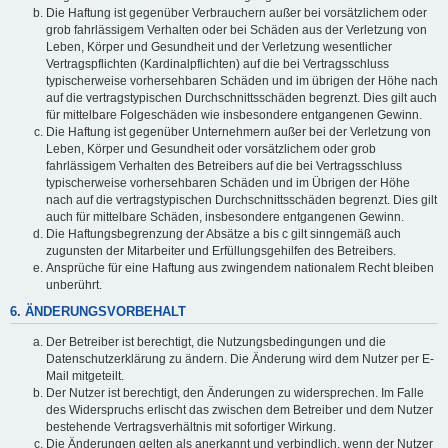
Die Haftung ist gegenüber Verbrauchern außer bei vorsätzlichem oder
grob fahrlässigem Verhalten oder bei Schäden aus der Verletzung von
Leben, Körper und Gesundheit und der Verletzung wesentlicher
Vertragspflichten (Kardinalpflichten) auf die bei Vertragsschluss
typischerweise vorhersehbaren Schäden und im übrigen der Höhe nach
auf die vertragstypischen Durchschnittsschäden begrenzt. Dies gilt auch
für mittelbare Folgeschäden wie insbesondere entgangenen Gewinn.
Die Haftung ist gegenüber Unternehmern außer bei der Verletzung von
Leben, Körper und Gesundheit oder vorsätzlichem oder grob
fahrlässigem Verhalten des Betreibers auf die bei Vertragsschluss
typischerweise vorhersehbaren Schäden und im Übrigen der Höhe
nach auf die vertragstypischen Durchschnittsschäden begrenzt. Dies gilt
auch für mittelbare Schäden, insbesondere entgangenen Gewinn.
Die Haftungsbegrenzung der Absätze a bis c gilt sinngemäß auch
zugunsten der Mitarbeiter und Erfüllungsgehilfen des Betreibers.
Ansprüche für eine Haftung aus zwingendem nationalem Recht bleiben
unberührt.
6. ÄNDERUNGSVORBEHALT
Der Betreiber ist berechtigt, die Nutzungsbedingungen und die
Datenschutzerklärung zu ändern. Die Änderung wird dem Nutzer per E-
Mail mitgeteilt.
Der Nutzer ist berechtigt, den Änderungen zu widersprechen. Im Falle
des Widerspruchs erlischt das zwischen dem Betreiber und dem Nutzer
bestehende Vertragsverhältnis mit sofortiger Wirkung.
Die Änderungen gelten als anerkannt und verbindlich, wenn der Nutzer