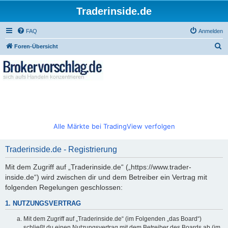
Traderinside.de
FAQ
Anmelden
S
Foren-Übersicht
u
c
h
e
Alle Märkte bei TradingView verfolgen
Traderinside.de - Registrierung
Mit dem Zugriff auf „Traderinside.de“ („https://www.trader-
inside.de“) wird zwischen dir und dem Betreiber ein Vertrag mit
folgenden Regelungen geschlossen:
1. NUTZUNGSVERTRAG
Mit dem Zugriff auf „Traderinside.de“ (im Folgenden „das Board“)
schließt du einen Nutzungsvertrag mit dem Betreiber des Boards ab (im