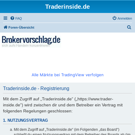
Traderinside.de
FAQ
Anmelden
S
Foren-Übersicht
u
c
h
e
Alle Märkte bei TradingView verfolgen
Traderinside.de - Registrierung
Mit dem Zugriff auf „Traderinside.de“ („https://www.trader-
inside.de“) wird zwischen dir und dem Betreiber ein Vertrag mit
folgenden Regelungen geschlossen:
1. NUTZUNGSVERTRAG
Mit dem Zugriff auf „Traderinside.de“ (im Folgenden „das Board“)
schließt du einen Nutzungsvertrag mit dem Betreiber des Boards ab (im