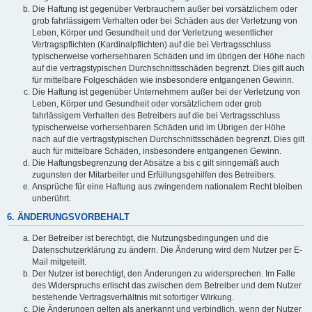
Die Haftung ist gegenüber Verbrauchern außer bei vorsätzlichem oder
grob fahrlässigem Verhalten oder bei Schäden aus der Verletzung von
Leben, Körper und Gesundheit und der Verletzung wesentlicher
Vertragspflichten (Kardinalpflichten) auf die bei Vertragsschluss
typischerweise vorhersehbaren Schäden und im übrigen der Höhe nach
auf die vertragstypischen Durchschnittsschäden begrenzt. Dies gilt auch
für mittelbare Folgeschäden wie insbesondere entgangenen Gewinn.
Die Haftung ist gegenüber Unternehmern außer bei der Verletzung von
Leben, Körper und Gesundheit oder vorsätzlichem oder grob
fahrlässigem Verhalten des Betreibers auf die bei Vertragsschluss
typischerweise vorhersehbaren Schäden und im Übrigen der Höhe
nach auf die vertragstypischen Durchschnittsschäden begrenzt. Dies gilt
auch für mittelbare Schäden, insbesondere entgangenen Gewinn.
Die Haftungsbegrenzung der Absätze a bis c gilt sinngemäß auch
zugunsten der Mitarbeiter und Erfüllungsgehilfen des Betreibers.
Ansprüche für eine Haftung aus zwingendem nationalem Recht bleiben
unberührt.
6. ÄNDERUNGSVORBEHALT
Der Betreiber ist berechtigt, die Nutzungsbedingungen und die
Datenschutzerklärung zu ändern. Die Änderung wird dem Nutzer per E-
Mail mitgeteilt.
Der Nutzer ist berechtigt, den Änderungen zu widersprechen. Im Falle
des Widerspruchs erlischt das zwischen dem Betreiber und dem Nutzer
bestehende Vertragsverhältnis mit sofortiger Wirkung.
Die Änderungen gelten als anerkannt und verbindlich, wenn der Nutzer