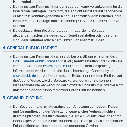
Hausverbot erteilen.
Du nimmst zur Kenntnis, dass der Betreiber keine Verantwortung für die
Inhalte von Beiträgen übernimmt, die er nicht selbst erstellt hat oder die
er nicht zur Kenntnis genommen hat. Du gestattest dem Betreiber, dein
Benutzerkonto, Beiträge und Funktionen jederzeit zu löschen oder zu
sperren.
Du gestattest dem Betreiber darüber hinaus, deine Beiträge
abzuändern, sofern sie gegen o. g. Regeln verstoßen oder geeignet
sind, dem Betreiber oder einem Dritten Schaden zuzufügen.
4. GENERAL PUBLIC LICENSE
Du nimmst zur Kenntnis, dass es sich bei phpBB um eine unter der „
GNU General Public License v2
“ (GPL) bereitgestellten Foren-Software
von phpBB Limited (
www.phpbb.com
) handelt; deutschsprachige
Informationen werden durch die deutschsprachige Community unter
www.phpbb.de
zur Verfügung gestellt. Beide haben keinen Einfluss auf
die Art und Weise, wie die Software verwendet wird. Sie können
insbesondere die Verwendung der Software für bestimmte Zwecke nicht
untersagen oder auf Inhalte fremder Foren Einfluss nehmen.
5. GEWÄHRLEISTUNG
Der Betreiber haftet mit Ausnahme der Verletzung von Leben, Körper
und Gesundheit und der Verletzung wesentlicher Vertragspflichten
(Kardinalpflichten) nur für Schäden, die auf ein vorsätzliches oder grob
fahrlässiges Verhalten zurückzuführen sind. Dies gilt auch für mittelbare
Folgeschäden wie insbesondere entgangenen Gewinn.