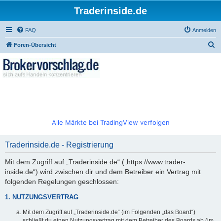
Traderinside.de
FAQ
Anmelden
S
Foren-Übersicht
u
c
h
e
Alle Märkte bei TradingView verfolgen
Traderinside.de - Registrierung
Mit dem Zugriff auf „Traderinside.de“ („https://www.trader-
inside.de“) wird zwischen dir und dem Betreiber ein Vertrag mit
folgenden Regelungen geschlossen:
1. NUTZUNGSVERTRAG
Mit dem Zugriff auf „Traderinside.de“ (im Folgenden „das Board“)
schließt du einen Nutzungsvertrag mit dem Betreiber des Boards ab (im