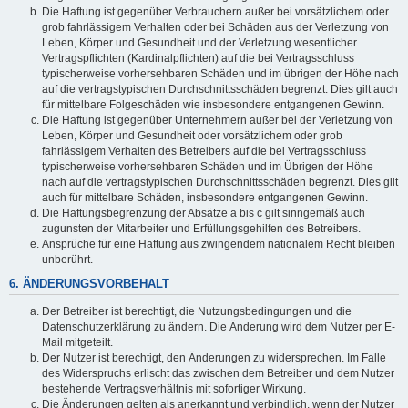
Die Haftung ist gegenüber Verbrauchern außer bei vorsätzlichem oder
grob fahrlässigem Verhalten oder bei Schäden aus der Verletzung von
Leben, Körper und Gesundheit und der Verletzung wesentlicher
Vertragspflichten (Kardinalpflichten) auf die bei Vertragsschluss
typischerweise vorhersehbaren Schäden und im übrigen der Höhe nach
auf die vertragstypischen Durchschnittsschäden begrenzt. Dies gilt auch
für mittelbare Folgeschäden wie insbesondere entgangenen Gewinn.
Die Haftung ist gegenüber Unternehmern außer bei der Verletzung von
Leben, Körper und Gesundheit oder vorsätzlichem oder grob
fahrlässigem Verhalten des Betreibers auf die bei Vertragsschluss
typischerweise vorhersehbaren Schäden und im Übrigen der Höhe
nach auf die vertragstypischen Durchschnittsschäden begrenzt. Dies gilt
auch für mittelbare Schäden, insbesondere entgangenen Gewinn.
Die Haftungsbegrenzung der Absätze a bis c gilt sinngemäß auch
zugunsten der Mitarbeiter und Erfüllungsgehilfen des Betreibers.
Ansprüche für eine Haftung aus zwingendem nationalem Recht bleiben
unberührt.
6. ÄNDERUNGSVORBEHALT
Der Betreiber ist berechtigt, die Nutzungsbedingungen und die
Datenschutzerklärung zu ändern. Die Änderung wird dem Nutzer per E-
Mail mitgeteilt.
Der Nutzer ist berechtigt, den Änderungen zu widersprechen. Im Falle
des Widerspruchs erlischt das zwischen dem Betreiber und dem Nutzer
bestehende Vertragsverhältnis mit sofortiger Wirkung.
Die Änderungen gelten als anerkannt und verbindlich, wenn der Nutzer