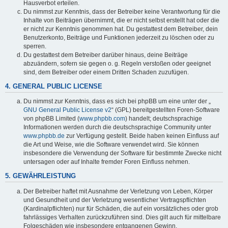
Hausverbot erteilen.
Du nimmst zur Kenntnis, dass der Betreiber keine Verantwortung für die
Inhalte von Beiträgen übernimmt, die er nicht selbst erstellt hat oder die
er nicht zur Kenntnis genommen hat. Du gestattest dem Betreiber, dein
Benutzerkonto, Beiträge und Funktionen jederzeit zu löschen oder zu
sperren.
Du gestattest dem Betreiber darüber hinaus, deine Beiträge
abzuändern, sofern sie gegen o. g. Regeln verstoßen oder geeignet
sind, dem Betreiber oder einem Dritten Schaden zuzufügen.
4. GENERAL PUBLIC LICENSE
Du nimmst zur Kenntnis, dass es sich bei phpBB um eine unter der „
GNU General Public License v2
“ (GPL) bereitgestellten Foren-Software
von phpBB Limited (
www.phpbb.com
) handelt; deutschsprachige
Informationen werden durch die deutschsprachige Community unter
www.phpbb.de
zur Verfügung gestellt. Beide haben keinen Einfluss auf
die Art und Weise, wie die Software verwendet wird. Sie können
insbesondere die Verwendung der Software für bestimmte Zwecke nicht
untersagen oder auf Inhalte fremder Foren Einfluss nehmen.
5. GEWÄHRLEISTUNG
Der Betreiber haftet mit Ausnahme der Verletzung von Leben, Körper
und Gesundheit und der Verletzung wesentlicher Vertragspflichten
(Kardinalpflichten) nur für Schäden, die auf ein vorsätzliches oder grob
fahrlässiges Verhalten zurückzuführen sind. Dies gilt auch für mittelbare
Folgeschäden wie insbesondere entgangenen Gewinn.