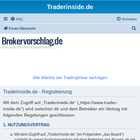
Traderinside.de
FAQ
Anmelden
S
Foren-Übersicht
u
c
h
e
Alle Märkte bei TradingView verfolgen
Traderinside.de - Registrierung
Mit dem Zugriff auf „Traderinside.de“ („https://www.trader-
inside.de“) wird zwischen dir und dem Betreiber ein Vertrag mit
folgenden Regelungen geschlossen:
1. NUTZUNGSVERTRAG
Mit dem Zugriff auf „Traderinside.de“ (im Folgenden „das Board“)
schließt du einen Nutzungsvertrag mit dem Betreiber des Boards ab (im