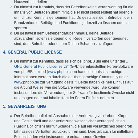
Hausverbot erteilen.
Du nimmst zur Kenntnis, dass der Betreiber keine Verantwortung für die
Inhalte von Beiträgen übernimmt, die er nicht selbst erstellt hat oder die
er nicht zur Kenntnis genommen hat. Du gestattest dem Betreiber, dein
Benutzerkonto, Beiträge und Funktionen jederzeit zu löschen oder zu
sperren.
Du gestattest dem Betreiber darüber hinaus, deine Beiträge
abzuändern, sofern sie gegen o. g. Regeln verstoßen oder geeignet
sind, dem Betreiber oder einem Dritten Schaden zuzufügen.
4. GENERAL PUBLIC LICENSE
Du nimmst zur Kenntnis, dass es sich bei phpBB um eine unter der „
GNU General Public License v2
“ (GPL) bereitgestellten Foren-Software
von phpBB Limited (
www.phpbb.com
) handelt; deutschsprachige
Informationen werden durch die deutschsprachige Community unter
www.phpbb.de
zur Verfügung gestellt. Beide haben keinen Einfluss auf
die Art und Weise, wie die Software verwendet wird. Sie können
insbesondere die Verwendung der Software für bestimmte Zwecke nicht
untersagen oder auf Inhalte fremder Foren Einfluss nehmen.
5. GEWÄHRLEISTUNG
Der Betreiber haftet mit Ausnahme der Verletzung von Leben, Körper
und Gesundheit und der Verletzung wesentlicher Vertragspflichten
(Kardinalpflichten) nur für Schäden, die auf ein vorsätzliches oder grob
fahrlässiges Verhalten zurückzuführen sind. Dies gilt auch für mittelbare
Folgeschäden wie insbesondere entgangenen Gewinn.