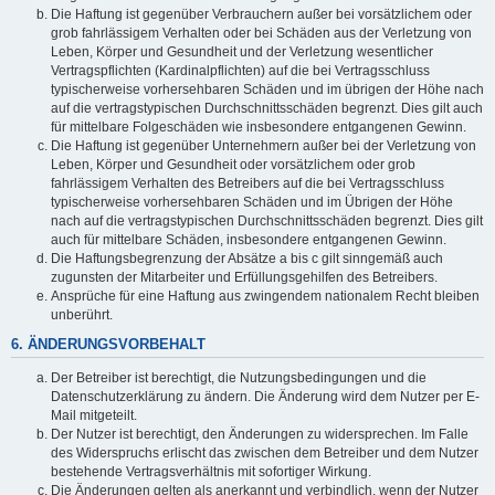
Die Haftung ist gegenüber Verbrauchern außer bei vorsätzlichem oder
grob fahrlässigem Verhalten oder bei Schäden aus der Verletzung von
Leben, Körper und Gesundheit und der Verletzung wesentlicher
Vertragspflichten (Kardinalpflichten) auf die bei Vertragsschluss
typischerweise vorhersehbaren Schäden und im übrigen der Höhe nach
auf die vertragstypischen Durchschnittsschäden begrenzt. Dies gilt auch
für mittelbare Folgeschäden wie insbesondere entgangenen Gewinn.
Die Haftung ist gegenüber Unternehmern außer bei der Verletzung von
Leben, Körper und Gesundheit oder vorsätzlichem oder grob
fahrlässigem Verhalten des Betreibers auf die bei Vertragsschluss
typischerweise vorhersehbaren Schäden und im Übrigen der Höhe
nach auf die vertragstypischen Durchschnittsschäden begrenzt. Dies gilt
auch für mittelbare Schäden, insbesondere entgangenen Gewinn.
Die Haftungsbegrenzung der Absätze a bis c gilt sinngemäß auch
zugunsten der Mitarbeiter und Erfüllungsgehilfen des Betreibers.
Ansprüche für eine Haftung aus zwingendem nationalem Recht bleiben
unberührt.
6. ÄNDERUNGSVORBEHALT
Der Betreiber ist berechtigt, die Nutzungsbedingungen und die
Datenschutzerklärung zu ändern. Die Änderung wird dem Nutzer per E-
Mail mitgeteilt.
Der Nutzer ist berechtigt, den Änderungen zu widersprechen. Im Falle
des Widerspruchs erlischt das zwischen dem Betreiber und dem Nutzer
bestehende Vertragsverhältnis mit sofortiger Wirkung.
Die Änderungen gelten als anerkannt und verbindlich, wenn der Nutzer