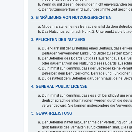
Wenn du mit diesen Regelungen nicht einverstanden bist,
Der Nutzungsvertrag wird auf unbestimmte Zeit geschlos
2. EINRÄUMUNG VON NUTZUNGSRECHTEN
Mit dem Erstellen eines Beitrags erteilst du dem Betrei
Das Nutzungsrecht nach Punkt 2, Unterpunkt a bleibt 
3. PFLICHTEN DES NUTZERS
Du erklärst mit der Erstellung eines Beitrags, dass er ke
Beiträgen verwendeten Links und Bilder zu setzen bzw.
Der Betreiber des Boards übt das Hausrecht aus. Bei V
oder dauerhaft von der Nutzung dieses Boards ausschlie
Du nimmst zur Kenntnis, dass der Betreiber keine Verantw
Betreiber, dein Benutzerkonto, Beiträge und Funktionen 
Du gestattest dem Betreiber darüber hinaus, deine Beit
4. GENERAL PUBLIC LICENSE
Du nimmst zur Kenntnis, dass es sich bei phpBB um eine
deutschsprachige Informationen werden durch die deu
verwendet wird. Sie können insbesondere die Verwendun
5. GEWÄHRLEISTUNG
Der Betreiber haftet mit Ausnahme der Verletzung von Le
grob fahrlässiges Verhalten zurückzuführen sind. Dies 