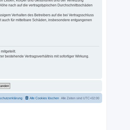
von Leben, Körper und Gesundheit und der Verletzung
r Höhe nach auf die vertragstypischen Durchschnittsschäden
sigem Verhalten des Betreibers auf die bei Vertragsschluss
lt auch für mittelbare Schäden, insbesondere entgangenen
itgeteilt.
r bestehende Vertragsverhältnis mit sofortiger Wirkung.
schutzerklärung
Alle Cookies löschen
Alle Zeiten sind
UTC+02:00