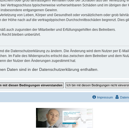
ätzlichem oder grob fahrlässigem Verhalten oder bei Schäden aus der Verletzung 
 die bei Vertragsschluss typischerweise vorhersehbaren Schäden und im übrigen de
wie insbesondere entgangenen Gewinn.
erletzung von Leben, Körper und Gesundheit oder vorsätzlichem oder grob fahrläs
der Höhe nach auf die vertragstypischen Durchschnittsschäden begrenzt. Dies gi
mäß auch zugunsten der Mitarbeiter und Erfüllungsgehilfen des Betreibers.
 Recht bleiben unberührt.
und die Datenschutzerklärung zu ändern. Die Änderung wird dem Nutzer per E-Mail m
chen. Im Falle des Widerspruchs erlischt das zwischen dem Betreiber und dem Nutze
wenn der Nutzer den Änderungen zugestimmt hat.
en Daten sind in der Datenschutzerklärung enthalten.
Impressum
Daten