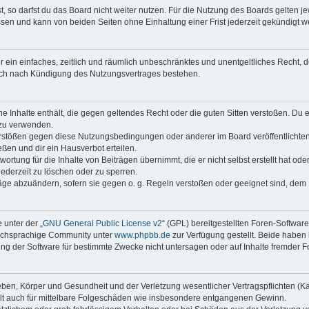
 so darfst du das Board nicht weiter nutzen. Für die Nutzung des Boards gelten jew
sen und kann von beiden Seiten ohne Einhaltung einer Frist jederzeit gekündigt w
ber ein einfaches, zeitlich und räumlich unbeschränktes und unentgeltliches Recht
auch nach Kündigung des Nutzungsvertrages bestehen.
ine Inhalte enthält, die gegen geltendes Recht oder die guten Sitten verstoßen. Du 
 zu verwenden.
erstößen gegen diese Nutzungsbedingungen oder anderer im Board veröffentlichte
ßen und dir ein Hausverbot erteilen.
ortung für die Inhalte von Beiträgen übernimmt, die er nicht selbst erstellt hat od
jederzeit zu löschen oder zu sperren.
räge abzuändern, sofern sie gegen o. g. Regeln verstoßen oder geeignet sind, dem
 unter der „
GNU General Public License v2
“ (GPL) bereitgestellten Foren-Softwar
tschsprachige Community unter
www.phpbb.de
zur Verfügung gestellt. Beide haben 
g der Software für bestimmte Zwecke nicht untersagen oder auf Inhalte fremder F
ben, Körper und Gesundheit und der Verletzung wesentlicher Vertragspflichten (Kard
gilt auch für mittelbare Folgeschäden wie insbesondere entgangenen Gewinn.