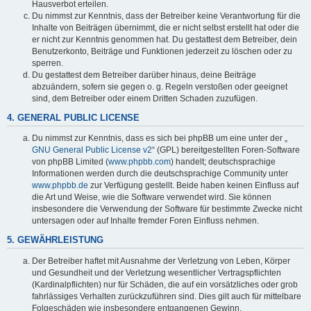
Hausverbot erteilen.
Du nimmst zur Kenntnis, dass der Betreiber keine Verantwortung für die
Inhalte von Beiträgen übernimmt, die er nicht selbst erstellt hat oder die
er nicht zur Kenntnis genommen hat. Du gestattest dem Betreiber, dein
Benutzerkonto, Beiträge und Funktionen jederzeit zu löschen oder zu
sperren.
Du gestattest dem Betreiber darüber hinaus, deine Beiträge
abzuändern, sofern sie gegen o. g. Regeln verstoßen oder geeignet
sind, dem Betreiber oder einem Dritten Schaden zuzufügen.
4. GENERAL PUBLIC LICENSE
Du nimmst zur Kenntnis, dass es sich bei phpBB um eine unter der „
GNU General Public License v2
“ (GPL) bereitgestellten Foren-Software
von phpBB Limited (
www.phpbb.com
) handelt; deutschsprachige
Informationen werden durch die deutschsprachige Community unter
www.phpbb.de
zur Verfügung gestellt. Beide haben keinen Einfluss auf
die Art und Weise, wie die Software verwendet wird. Sie können
insbesondere die Verwendung der Software für bestimmte Zwecke nicht
untersagen oder auf Inhalte fremder Foren Einfluss nehmen.
5. GEWÄHRLEISTUNG
Der Betreiber haftet mit Ausnahme der Verletzung von Leben, Körper
und Gesundheit und der Verletzung wesentlicher Vertragspflichten
(Kardinalpflichten) nur für Schäden, die auf ein vorsätzliches oder grob
fahrlässiges Verhalten zurückzuführen sind. Dies gilt auch für mittelbare
Folgeschäden wie insbesondere entgangenen Gewinn.