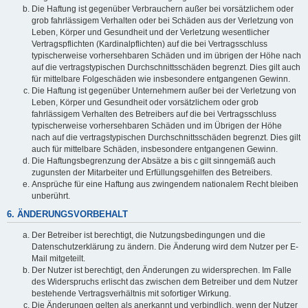
Die Haftung ist gegenüber Verbrauchern außer bei vorsätzlichem oder
grob fahrlässigem Verhalten oder bei Schäden aus der Verletzung von
Leben, Körper und Gesundheit und der Verletzung wesentlicher
Vertragspflichten (Kardinalpflichten) auf die bei Vertragsschluss
typischerweise vorhersehbaren Schäden und im übrigen der Höhe nach
auf die vertragstypischen Durchschnittsschäden begrenzt. Dies gilt auch
für mittelbare Folgeschäden wie insbesondere entgangenen Gewinn.
Die Haftung ist gegenüber Unternehmern außer bei der Verletzung von
Leben, Körper und Gesundheit oder vorsätzlichem oder grob
fahrlässigem Verhalten des Betreibers auf die bei Vertragsschluss
typischerweise vorhersehbaren Schäden und im Übrigen der Höhe
nach auf die vertragstypischen Durchschnittsschäden begrenzt. Dies gilt
auch für mittelbare Schäden, insbesondere entgangenen Gewinn.
Die Haftungsbegrenzung der Absätze a bis c gilt sinngemäß auch
zugunsten der Mitarbeiter und Erfüllungsgehilfen des Betreibers.
Ansprüche für eine Haftung aus zwingendem nationalem Recht bleiben
unberührt.
6. ÄNDERUNGSVORBEHALT
Der Betreiber ist berechtigt, die Nutzungsbedingungen und die
Datenschutzerklärung zu ändern. Die Änderung wird dem Nutzer per E-
Mail mitgeteilt.
Der Nutzer ist berechtigt, den Änderungen zu widersprechen. Im Falle
des Widerspruchs erlischt das zwischen dem Betreiber und dem Nutzer
bestehende Vertragsverhältnis mit sofortiger Wirkung.
Die Änderungen gelten als anerkannt und verbindlich, wenn der Nutzer