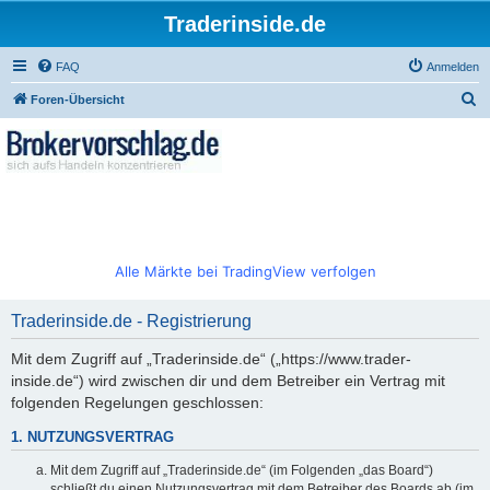
Traderinside.de
FAQ
Anmelden
S
Foren-Übersicht
u
c
h
e
Alle Märkte bei TradingView verfolgen
Traderinside.de - Registrierung
Mit dem Zugriff auf „Traderinside.de“ („https://www.trader-
inside.de“) wird zwischen dir und dem Betreiber ein Vertrag mit
folgenden Regelungen geschlossen:
1. NUTZUNGSVERTRAG
Mit dem Zugriff auf „Traderinside.de“ (im Folgenden „das Board“)
schließt du einen Nutzungsvertrag mit dem Betreiber des Boards ab (im