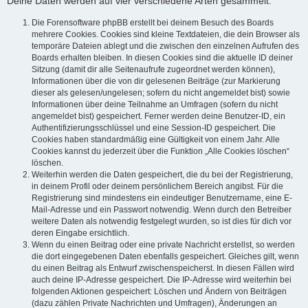
Deine Daten werden auf vier verschiedene Arten gesammelt:
Die Forensoftware phpBB erstellt bei deinem Besuch des Boards
mehrere Cookies. Cookies sind kleine Textdateien, die dein Browser als
temporäre Dateien ablegt und die zwischen den einzelnen Aufrufen des
Boards erhalten bleiben. In diesen Cookies sind die aktuelle ID deiner
Sitzung (damit dir alle Seitenaufrufe zugeordnet werden können),
Informationen über die von dir gelesenen Beiträge (zur Markierung
dieser als gelesen/ungelesen; sofern du nicht angemeldet bist) sowie
Informationen über deine Teilnahme an Umfragen (sofern du nicht
angemeldet bist) gespeichert. Ferner werden deine Benutzer-ID, ein
Authentifizierungsschlüssel und eine Session-ID gespeichert. Die
Cookies haben standardmäßig eine Gültigkeit von einem Jahr. Alle
Cookies kannst du jederzeit über die Funktion „Alle Cookies löschen“
löschen.
Weiterhin werden die Daten gespeichert, die du bei der Registrierung,
in deinem Profil oder deinem persönlichem Bereich angibst. Für die
Registrierung sind mindestens ein eindeutiger Benutzername, eine E-
Mail-Adresse und ein Passwort notwendig. Wenn durch den Betreiber
weitere Daten als notwendig festgelegt wurden, so ist dies für dich vor
deren Eingabe ersichtlich.
Wenn du einen Beitrag oder eine private Nachricht erstellst, so werden
die dort eingegebenen Daten ebenfalls gespeichert. Gleiches gilt, wenn
du einen Beitrag als Entwurf zwischenspeicherst. In diesen Fällen wird
auch deine IP-Adresse gespeichert. Die IP-Adresse wird weiterhin bei
folgenden Aktionen gespeichert: Löschen und Ändern von Beiträgen
(dazu zählen Private Nachrichten und Umfragen), Änderungen an