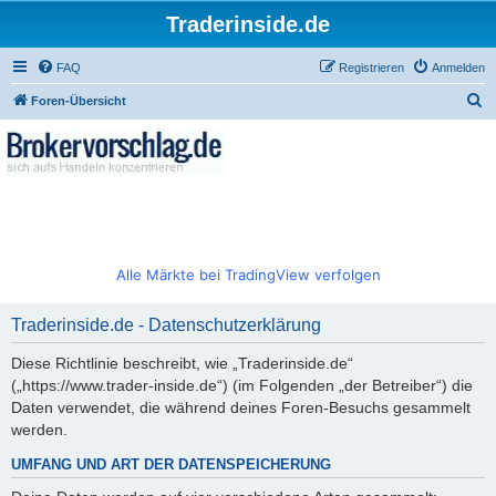
Traderinside.de
FAQ
Registrieren
Anmelden
S
Foren-Übersicht
u
c
h
e
Alle Märkte bei TradingView verfolgen
Traderinside.de - Datenschutzerklärung
Diese Richtlinie beschreibt, wie „Traderinside.de“
(„https://www.trader-inside.de“) (im Folgenden „der Betreiber“) die
Daten verwendet, die während deines Foren-Besuchs gesammelt
werden.
UMFANG UND ART DER DATENSPEICHERUNG