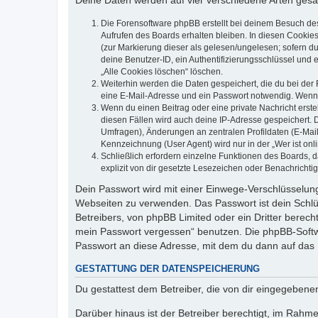
Deine Daten werden auf vier verschiedene Arten ges
Die Forensoftware phpBB erstellt bei deinem Besuch de
Aufrufen des Boards erhalten bleiben. In diesen Cookies
(zur Markierung dieser als gelesen/ungelesen; sofern d
deine Benutzer-ID, ein Authentifizierungsschlüssel und 
„Alle Cookies löschen“ löschen.
Weiterhin werden die Daten gespeichert, die du bei der 
eine E-Mail-Adresse und ein Passwort notwendig. Wenn du
Wenn du einen Beitrag oder eine private Nachricht erste
diesen Fällen wird auch deine IP-Adresse gespeichert. 
Umfragen), Änderungen an zentralen Profildaten (E-Mai
Kennzeichnung (User Agent) wird nur in der „Wer ist onl
Schließlich erfordern einzelne Funktionen des Boards,
explizit von dir gesetzte Lesezeichen oder Benachrichti
Dein Passwort wird mit einer Einwege-Verschlüsselung 
Webseiten zu verwenden. Das Passwort ist dein Schlü
Betreibers, von phpBB Limited oder ein Dritter berec
mein Passwort vergessen“ benutzen. Die phpBB-Softw
Passwort an diese Adresse, mit dem du dann auf das 
GESTATTUNG DER DATENSPEICHERUNG
Du gestattest dem Betreiber, die von dir eingegeben
Darüber hinaus ist der Betreiber berechtigt, im Rahm