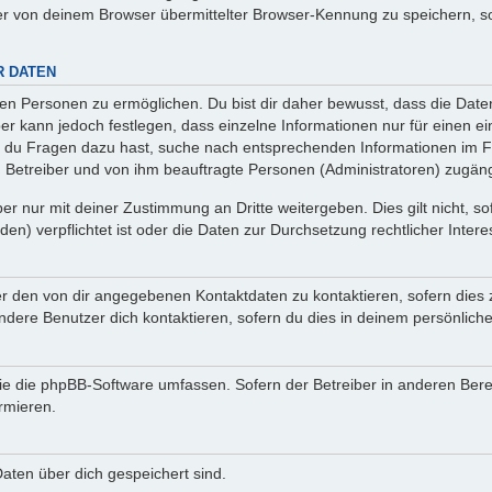
r von deinem Browser übermittelter Browser-Kennung zu speichern, so
R DATEN
n Personen zu ermöglichen. Du bist dir daher bewusst, dass die Daten d
ber kann jedoch festlegen, dass einzelne Informationen nur für einen ei
n du Fragen dazu hast, suche nach entsprechenden Informationen im Fo
n Betreiber und von ihm beauftragte Personen (Administratoren) zugäng
r nur mit deiner Zustimmung an Dritte weitergeben. Dies gilt nicht, s
n) verpflichtet ist oder die Daten zur Durchsetzung rechtlicher Interes
er den von dir angegebenen Kontaktdaten zu kontaktieren, sofern dies 
andere Benutzer dich kontaktieren, sofern du dies in deinem persönliche
, die die phpBB-Software umfassen. Sofern der Betreiber in anderen Be
ormieren.
 Daten über dich gespeichert sind.