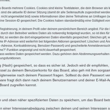
ammelt:
s Boards mehrere Cookies. Cookies sind kleine Textdateien, die dein Browser als
 sind die aktuelle ID deiner Sitzung (damit dir alle Seitenaufrufe zugeordnet werd
u nicht angemeldet bist) sowie Informationen über deine Teilnahme an Umfragen (s
eine Session-ID gespeichert. Die Cookies haben standardmäßig eine Gültigkeit von 
Registrierung, in deinem Profil oder deinem persönlichem Bereich angibst. Für di
rch den Betreiber weitere Daten als notwendig festgelegt wurden, so ist dies für 
llst, so werden die dort eingegebenen Daten ebenfalls gespeichert. Gleiches gilt, 
Die IP-Adresse wird weiterhin bei folgenden Aktionen gespeichert: Löschen und Än
l-Adresse, Kontoaktivierung, Benutzer-Passwort) und gescheiterte Anmeldeversuch
ine?“-Funktion angezeigt und nicht dauerhaft gespeichert.
 dass weitere Daten gespeichert werden. Dazu gehören dein Abstimmungsverhalten
gungsfunktionen.
(Hash) gespeichert, so dass es sicher ist. Jedoch wird dir empfohlen, 
ssel zu deinem Benutzerkonto für das Board, also geh mit ihm sorgsam
htigterweise nach deinem Passwort fragen. Solltest du dein Passwort v
are fragt dich dann nach deinem Benutzernamen und deiner E-Mail-Ad
Board zugreifen kannst.
en und oben näher spezifizierten Daten zu speichern, um das Board bet
en einer Interessenabwägung zwischen deinen und seinen Interessen sow