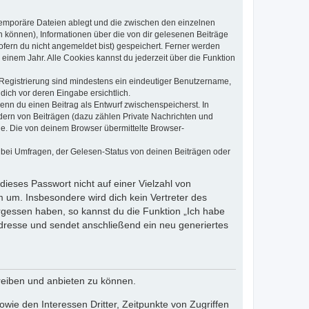
 temporäre Dateien ablegt und die zwischen den einzelnen
en können), Informationen über die von dir gelesenen Beiträge
ofern du nicht angemeldet bist) gespeichert. Ferner werden
einem Jahr. Alle Cookies kannst du jederzeit über die Funktion
e Registrierung sind mindestens ein eindeutiger Benutzername,
dich vor deren Eingabe ersichtlich.
wenn du einen Beitrag als Entwurf zwischenspeicherst. In
dern von Beiträgen (dazu zählen Private Nachrichten und
e. Die von deinem Browser übermittelte Browser-
 bei Umfragen, der Gelesen-Status von deinen Beiträgen oder
dieses Passwort nicht auf einer Vielzahl von
 um. Insbesondere wird dich kein Vertreter des
ergessen haben, so kannst du die Funktion „Ich habe
resse und sendet anschließend ein neu generiertes
reiben und anbieten zu können.
ie den Interessen Dritter, Zeitpunkte von Zugriffen