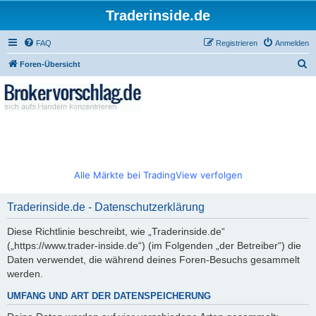
Traderinside.de
FAQ
Registrieren
Anmelden
S
Foren-Übersicht
u
c
h
e
Alle Märkte bei TradingView verfolgen
Traderinside.de - Datenschutzerklärung
Diese Richtlinie beschreibt, wie „Traderinside.de“
(„https://www.trader-inside.de“) (im Folgenden „der Betreiber“) die
Daten verwendet, die während deines Foren-Besuchs gesammelt
werden.
UMFANG UND ART DER DATENSPEICHERUNG