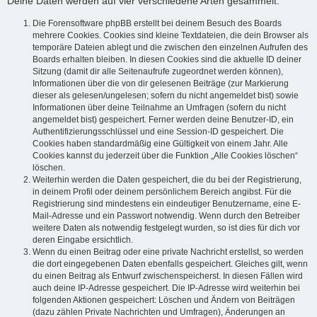
Deine Daten werden auf vier verschiedene Arten gesammelt:
Die Forensoftware phpBB erstellt bei deinem Besuch des Boards
mehrere Cookies. Cookies sind kleine Textdateien, die dein Browser als
temporäre Dateien ablegt und die zwischen den einzelnen Aufrufen des
Boards erhalten bleiben. In diesen Cookies sind die aktuelle ID deiner
Sitzung (damit dir alle Seitenaufrufe zugeordnet werden können),
Informationen über die von dir gelesenen Beiträge (zur Markierung
dieser als gelesen/ungelesen; sofern du nicht angemeldet bist) sowie
Informationen über deine Teilnahme an Umfragen (sofern du nicht
angemeldet bist) gespeichert. Ferner werden deine Benutzer-ID, ein
Authentifizierungsschlüssel und eine Session-ID gespeichert. Die
Cookies haben standardmäßig eine Gültigkeit von einem Jahr. Alle
Cookies kannst du jederzeit über die Funktion „Alle Cookies löschen“
löschen.
Weiterhin werden die Daten gespeichert, die du bei der Registrierung,
in deinem Profil oder deinem persönlichem Bereich angibst. Für die
Registrierung sind mindestens ein eindeutiger Benutzername, eine E-
Mail-Adresse und ein Passwort notwendig. Wenn durch den Betreiber
weitere Daten als notwendig festgelegt wurden, so ist dies für dich vor
deren Eingabe ersichtlich.
Wenn du einen Beitrag oder eine private Nachricht erstellst, so werden
die dort eingegebenen Daten ebenfalls gespeichert. Gleiches gilt, wenn
du einen Beitrag als Entwurf zwischenspeicherst. In diesen Fällen wird
auch deine IP-Adresse gespeichert. Die IP-Adresse wird weiterhin bei
folgenden Aktionen gespeichert: Löschen und Ändern von Beiträgen
(dazu zählen Private Nachrichten und Umfragen), Änderungen an