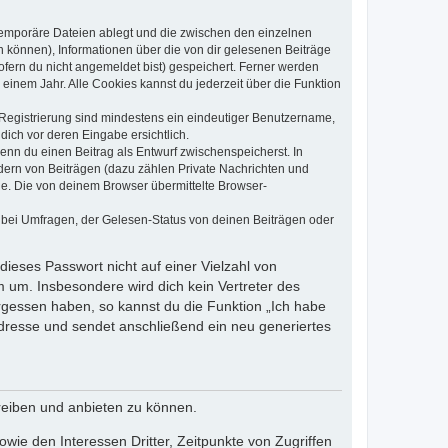
 temporäre Dateien ablegt und die zwischen den einzelnen
en können), Informationen über die von dir gelesenen Beiträge
ofern du nicht angemeldet bist) gespeichert. Ferner werden
einem Jahr. Alle Cookies kannst du jederzeit über die Funktion
e Registrierung sind mindestens ein eindeutiger Benutzername,
dich vor deren Eingabe ersichtlich.
wenn du einen Beitrag als Entwurf zwischenspeicherst. In
dern von Beiträgen (dazu zählen Private Nachrichten und
e. Die von deinem Browser übermittelte Browser-
 bei Umfragen, der Gelesen-Status von deinen Beiträgen oder
dieses Passwort nicht auf einer Vielzahl von
 um. Insbesondere wird dich kein Vertreter des
ergessen haben, so kannst du die Funktion „Ich habe
resse und sendet anschließend ein neu generiertes
reiben und anbieten zu können.
ie den Interessen Dritter, Zeitpunkte von Zugriffen