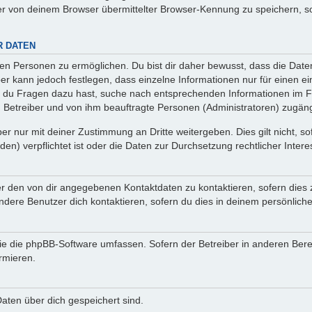
r von deinem Browser übermittelter Browser-Kennung zu speichern, so
R DATEN
n Personen zu ermöglichen. Du bist dir daher bewusst, dass die Daten d
ber kann jedoch festlegen, dass einzelne Informationen nur für einen ei
n du Fragen dazu hast, suche nach entsprechenden Informationen im Fo
n Betreiber und von ihm beauftragte Personen (Administratoren) zugäng
r nur mit deiner Zustimmung an Dritte weitergeben. Dies gilt nicht, s
n) verpflichtet ist oder die Daten zur Durchsetzung rechtlicher Interes
er den von dir angegebenen Kontaktdaten zu kontaktieren, sofern dies 
andere Benutzer dich kontaktieren, sofern du dies in deinem persönliche
, die die phpBB-Software umfassen. Sofern der Betreiber in anderen Be
ormieren.
 Daten über dich gespeichert sind.