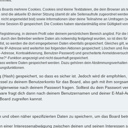
ammelt:
s Boards mehrere Cookies. Cookies sind kleine Textdateien, die dein Browser als
 sind die aktuelle ID deiner Sitzung (damit dir alle Seitenaufrufe zugeordnet werd
u nicht angemeldet bist) sowie Informationen über deine Teilnahme an Umfragen (s
eine Session-ID gespeichert. Die Cookies haben standardmäßig eine Gültigkeit von 
Registrierung, in deinem Profil oder deinem persönlichem Bereich angibst. Für di
rch den Betreiber weitere Daten als notwendig festgelegt wurden, so ist dies für 
llst, so werden die dort eingegebenen Daten ebenfalls gespeichert. Gleiches gilt, 
Die IP-Adresse wird weiterhin bei folgenden Aktionen gespeichert: Löschen und Än
l-Adresse, Kontoaktivierung, Benutzer-Passwort) und gescheiterte Anmeldeversuch
ine?“-Funktion angezeigt und nicht dauerhaft gespeichert.
 dass weitere Daten gespeichert werden. Dazu gehören dein Abstimmungsverhalten
gungsfunktionen.
(Hash) gespeichert, so dass es sicher ist. Jedoch wird dir empfohlen, 
ssel zu deinem Benutzerkonto für das Board, also geh mit ihm sorgsam
htigterweise nach deinem Passwort fragen. Solltest du dein Passwort v
are fragt dich dann nach deinem Benutzernamen und deiner E-Mail-Ad
Board zugreifen kannst.
en und oben näher spezifizierten Daten zu speichern, um das Board bet
en einer Interessenabwägung zwischen deinen und seinen Interessen sow