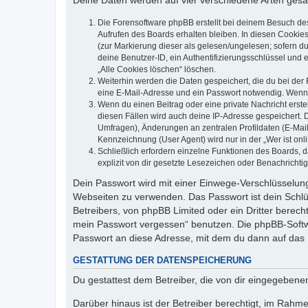
Deine Daten werden auf vier verschiedene Arten ges
Die Forensoftware phpBB erstellt bei deinem Besuch de
Aufrufen des Boards erhalten bleiben. In diesen Cookies
(zur Markierung dieser als gelesen/ungelesen; sofern d
deine Benutzer-ID, ein Authentifizierungsschlüssel und 
„Alle Cookies löschen“ löschen.
Weiterhin werden die Daten gespeichert, die du bei der 
eine E-Mail-Adresse und ein Passwort notwendig. Wenn du
Wenn du einen Beitrag oder eine private Nachricht erste
diesen Fällen wird auch deine IP-Adresse gespeichert. 
Umfragen), Änderungen an zentralen Profildaten (E-Mai
Kennzeichnung (User Agent) wird nur in der „Wer ist onl
Schließlich erfordern einzelne Funktionen des Boards,
explizit von dir gesetzte Lesezeichen oder Benachrichti
Dein Passwort wird mit einer Einwege-Verschlüsselung 
Webseiten zu verwenden. Das Passwort ist dein Schlü
Betreibers, von phpBB Limited oder ein Dritter berec
mein Passwort vergessen“ benutzen. Die phpBB-Softw
Passwort an diese Adresse, mit dem du dann auf das 
GESTATTUNG DER DATENSPEICHERUNG
Du gestattest dem Betreiber, die von dir eingegeben
Darüber hinaus ist der Betreiber berechtigt, im Rahm