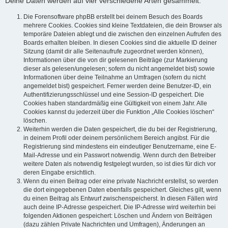
Deine Daten werden auf vier verschiedene Arten gesammelt:
Die Forensoftware phpBB erstellt bei deinem Besuch des Boards
mehrere Cookies. Cookies sind kleine Textdateien, die dein Browser als
temporäre Dateien ablegt und die zwischen den einzelnen Aufrufen des
Boards erhalten bleiben. In diesen Cookies sind die aktuelle ID deiner
Sitzung (damit dir alle Seitenaufrufe zugeordnet werden können),
Informationen über die von dir gelesenen Beiträge (zur Markierung
dieser als gelesen/ungelesen; sofern du nicht angemeldet bist) sowie
Informationen über deine Teilnahme an Umfragen (sofern du nicht
angemeldet bist) gespeichert. Ferner werden deine Benutzer-ID, ein
Authentifizierungsschlüssel und eine Session-ID gespeichert. Die
Cookies haben standardmäßig eine Gültigkeit von einem Jahr. Alle
Cookies kannst du jederzeit über die Funktion „Alle Cookies löschen“
löschen.
Weiterhin werden die Daten gespeichert, die du bei der Registrierung,
in deinem Profil oder deinem persönlichem Bereich angibst. Für die
Registrierung sind mindestens ein eindeutiger Benutzername, eine E-
Mail-Adresse und ein Passwort notwendig. Wenn durch den Betreiber
weitere Daten als notwendig festgelegt wurden, so ist dies für dich vor
deren Eingabe ersichtlich.
Wenn du einen Beitrag oder eine private Nachricht erstellst, so werden
die dort eingegebenen Daten ebenfalls gespeichert. Gleiches gilt, wenn
du einen Beitrag als Entwurf zwischenspeicherst. In diesen Fällen wird
auch deine IP-Adresse gespeichert. Die IP-Adresse wird weiterhin bei
folgenden Aktionen gespeichert: Löschen und Ändern von Beiträgen
(dazu zählen Private Nachrichten und Umfragen), Änderungen an