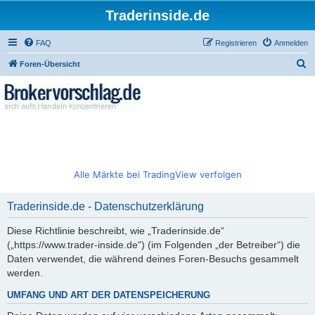
Traderinside.de
FAQ
Registrieren
Anmelden
S
Foren-Übersicht
u
c
h
e
Alle Märkte bei TradingView verfolgen
Traderinside.de - Datenschutzerklärung
Diese Richtlinie beschreibt, wie „Traderinside.de“
(„https://www.trader-inside.de“) (im Folgenden „der Betreiber“) die
Daten verwendet, die während deines Foren-Besuchs gesammelt
werden.
UMFANG UND ART DER DATENSPEICHERUNG