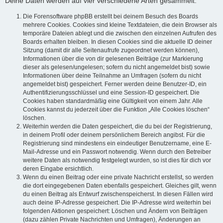
Deine Daten werden auf vier verschiedene Arten gesammelt:
Die Forensoftware phpBB erstellt bei deinem Besuch des Boards
mehrere Cookies. Cookies sind kleine Textdateien, die dein Browser als
temporäre Dateien ablegt und die zwischen den einzelnen Aufrufen des
Boards erhalten bleiben. In diesen Cookies sind die aktuelle ID deiner
Sitzung (damit dir alle Seitenaufrufe zugeordnet werden können),
Informationen über die von dir gelesenen Beiträge (zur Markierung
dieser als gelesen/ungelesen; sofern du nicht angemeldet bist) sowie
Informationen über deine Teilnahme an Umfragen (sofern du nicht
angemeldet bist) gespeichert. Ferner werden deine Benutzer-ID, ein
Authentifizierungsschlüssel und eine Session-ID gespeichert. Die
Cookies haben standardmäßig eine Gültigkeit von einem Jahr. Alle
Cookies kannst du jederzeit über die Funktion „Alle Cookies löschen“
löschen.
Weiterhin werden die Daten gespeichert, die du bei der Registrierung,
in deinem Profil oder deinem persönlichem Bereich angibst. Für die
Registrierung sind mindestens ein eindeutiger Benutzername, eine E-
Mail-Adresse und ein Passwort notwendig. Wenn durch den Betreiber
weitere Daten als notwendig festgelegt wurden, so ist dies für dich vor
deren Eingabe ersichtlich.
Wenn du einen Beitrag oder eine private Nachricht erstellst, so werden
die dort eingegebenen Daten ebenfalls gespeichert. Gleiches gilt, wenn
du einen Beitrag als Entwurf zwischenspeicherst. In diesen Fällen wird
auch deine IP-Adresse gespeichert. Die IP-Adresse wird weiterhin bei
folgenden Aktionen gespeichert: Löschen und Ändern von Beiträgen
(dazu zählen Private Nachrichten und Umfragen), Änderungen an