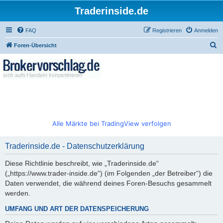
Traderinside.de
FAQ
Registrieren
Anmelden
S
Foren-Übersicht
u
c
h
e
Alle Märkte bei TradingView verfolgen
Traderinside.de - Datenschutzerklärung
Diese Richtlinie beschreibt, wie „Traderinside.de“
(„https://www.trader-inside.de“) (im Folgenden „der Betreiber“) die
Daten verwendet, die während deines Foren-Besuchs gesammelt
werden.
UMFANG UND ART DER DATENSPEICHERUNG