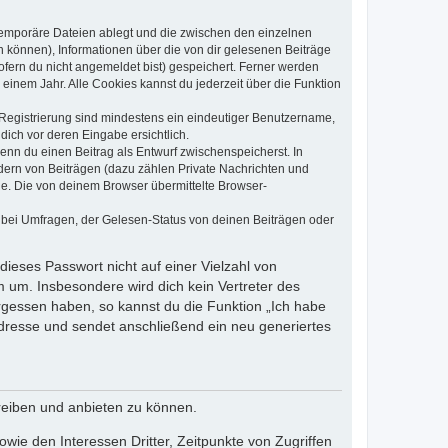
 temporäre Dateien ablegt und die zwischen den einzelnen
en können), Informationen über die von dir gelesenen Beiträge
ofern du nicht angemeldet bist) gespeichert. Ferner werden
einem Jahr. Alle Cookies kannst du jederzeit über die Funktion
e Registrierung sind mindestens ein eindeutiger Benutzername,
dich vor deren Eingabe ersichtlich.
wenn du einen Beitrag als Entwurf zwischenspeicherst. In
dern von Beiträgen (dazu zählen Private Nachrichten und
e. Die von deinem Browser übermittelte Browser-
 bei Umfragen, der Gelesen-Status von deinen Beiträgen oder
dieses Passwort nicht auf einer Vielzahl von
 um. Insbesondere wird dich kein Vertreter des
ergessen haben, so kannst du die Funktion „Ich habe
resse und sendet anschließend ein neu generiertes
reiben und anbieten zu können.
ie den Interessen Dritter, Zeitpunkte von Zugriffen