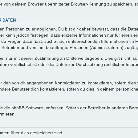
r von deinem Browser übermittelter Browser-Kennung zu speichern, so
R DATEN
n Personen zu ermöglichen. Du bist dir daher bewusst, dass die Daten d
ber kann jedoch festlegen, dass einzelne Informationen nur für einen ei
n du Fragen dazu hast, suche nach entsprechenden Informationen im Fo
n Betreiber und von ihm beauftragte Personen (Administratoren) zugäng
r nur mit deiner Zustimmung an Dritte weitergeben. Dies gilt nicht, s
n) verpflichtet ist oder die Daten zur Durchsetzung rechtlicher Interes
er den von dir angegebenen Kontaktdaten zu kontaktieren, sofern dies 
andere Benutzer dich kontaktieren, sofern du dies in deinem persönliche
, die die phpBB-Software umfassen. Sofern der Betreiber in anderen Be
ormieren.
 Daten über dich gespeichert sind.