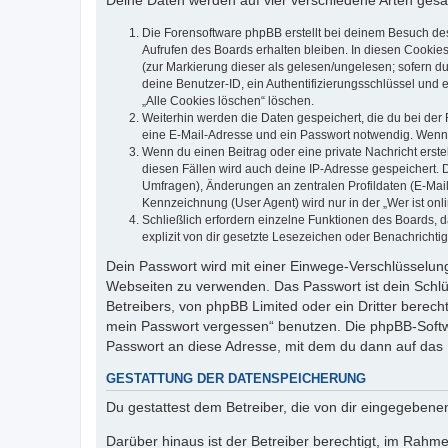
Deine Daten werden auf vier verschiedene Arten ges
Die Forensoftware phpBB erstellt bei deinem Besuch de
Aufrufen des Boards erhalten bleiben. In diesen Cookies
(zur Markierung dieser als gelesen/ungelesen; sofern d
deine Benutzer-ID, ein Authentifizierungsschlüssel und 
„Alle Cookies löschen“ löschen.
Weiterhin werden die Daten gespeichert, die du bei der 
eine E-Mail-Adresse und ein Passwort notwendig. Wenn du
Wenn du einen Beitrag oder eine private Nachricht erste
diesen Fällen wird auch deine IP-Adresse gespeichert. 
Umfragen), Änderungen an zentralen Profildaten (E-Mai
Kennzeichnung (User Agent) wird nur in der „Wer ist onl
Schließlich erfordern einzelne Funktionen des Boards,
explizit von dir gesetzte Lesezeichen oder Benachrichti
Dein Passwort wird mit einer Einwege-Verschlüsselung 
Webseiten zu verwenden. Das Passwort ist dein Schlü
Betreibers, von phpBB Limited oder ein Dritter berec
mein Passwort vergessen“ benutzen. Die phpBB-Softw
Passwort an diese Adresse, mit dem du dann auf das 
GESTATTUNG DER DATENSPEICHERUNG
Du gestattest dem Betreiber, die von dir eingegeben
Darüber hinaus ist der Betreiber berechtigt, im Rahm