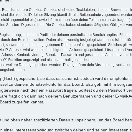
ammelt:
s Boards mehrere Cookies. Cookies sind kleine Textdateien, die dein Browser als
 sind die aktuelle ID deiner Sitzung (damit dir alle Seitenaufrufe zugeordnet werd
u nicht angemeldet bist) sowie Informationen über deine Teilnahme an Umfragen (s
eine Session-ID gespeichert. Die Cookies haben standardmäßig eine Gültigkeit von 
Registrierung, in deinem Profil oder deinem persönlichem Bereich angibst. Für di
rch den Betreiber weitere Daten als notwendig festgelegt wurden, so ist dies für 
llst, so werden die dort eingegebenen Daten ebenfalls gespeichert. Gleiches gilt, 
Die IP-Adresse wird weiterhin bei folgenden Aktionen gespeichert: Löschen und Än
l-Adresse, Kontoaktivierung, Benutzer-Passwort) und gescheiterte Anmeldeversuch
ine?“-Funktion angezeigt und nicht dauerhaft gespeichert.
 dass weitere Daten gespeichert werden. Dazu gehören dein Abstimmungsverhalten
gungsfunktionen.
(Hash) gespeichert, so dass es sicher ist. Jedoch wird dir empfohlen, 
ssel zu deinem Benutzerkonto für das Board, also geh mit ihm sorgsam
htigterweise nach deinem Passwort fragen. Solltest du dein Passwort v
are fragt dich dann nach deinem Benutzernamen und deiner E-Mail-Ad
Board zugreifen kannst.
en und oben näher spezifizierten Daten zu speichern, um das Board bet
en einer Interessenabwägung zwischen deinen und seinen Interessen sow