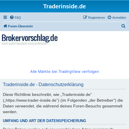
Traderinside.de
FAQ
Registrieren
Anmelden
S
Foren-Übersicht
u
c
h
e
Alle Märkte bei TradingView verfolgen
Traderinside.de - Datenschutzerklärung
Diese Richtlinie beschreibt, wie „Traderinside.de“
(„https://www.trader-inside.de“) (im Folgenden „der Betreiber“) die
Daten verwendet, die während deines Foren-Besuchs gesammelt
werden.
UMFANG UND ART DER DATENSPEICHERUNG