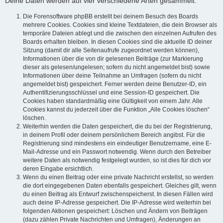
Deine Daten werden auf vier verschiedene Arten gesammelt:
Die Forensoftware phpBB erstellt bei deinem Besuch des Boards
mehrere Cookies. Cookies sind kleine Textdateien, die dein Browser als
temporäre Dateien ablegt und die zwischen den einzelnen Aufrufen des
Boards erhalten bleiben. In diesen Cookies sind die aktuelle ID deiner
Sitzung (damit dir alle Seitenaufrufe zugeordnet werden können),
Informationen über die von dir gelesenen Beiträge (zur Markierung
dieser als gelesen/ungelesen; sofern du nicht angemeldet bist) sowie
Informationen über deine Teilnahme an Umfragen (sofern du nicht
angemeldet bist) gespeichert. Ferner werden deine Benutzer-ID, ein
Authentifizierungsschlüssel und eine Session-ID gespeichert. Die
Cookies haben standardmäßig eine Gültigkeit von einem Jahr. Alle
Cookies kannst du jederzeit über die Funktion „Alle Cookies löschen“
löschen.
Weiterhin werden die Daten gespeichert, die du bei der Registrierung,
in deinem Profil oder deinem persönlichem Bereich angibst. Für die
Registrierung sind mindestens ein eindeutiger Benutzername, eine E-
Mail-Adresse und ein Passwort notwendig. Wenn durch den Betreiber
weitere Daten als notwendig festgelegt wurden, so ist dies für dich vor
deren Eingabe ersichtlich.
Wenn du einen Beitrag oder eine private Nachricht erstellst, so werden
die dort eingegebenen Daten ebenfalls gespeichert. Gleiches gilt, wenn
du einen Beitrag als Entwurf zwischenspeicherst. In diesen Fällen wird
auch deine IP-Adresse gespeichert. Die IP-Adresse wird weiterhin bei
folgenden Aktionen gespeichert: Löschen und Ändern von Beiträgen
(dazu zählen Private Nachrichten und Umfragen), Änderungen an