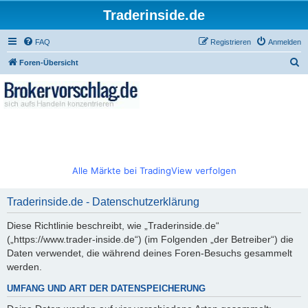
Traderinside.de
FAQ
Registrieren
Anmelden
S
Foren-Übersicht
u
c
h
e
Alle Märkte bei TradingView verfolgen
Traderinside.de - Datenschutzerklärung
Diese Richtlinie beschreibt, wie „Traderinside.de“
(„https://www.trader-inside.de“) (im Folgenden „der Betreiber“) die
Daten verwendet, die während deines Foren-Besuchs gesammelt
werden.
UMFANG UND ART DER DATENSPEICHERUNG