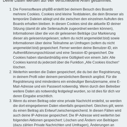
Deine Daten werden auf vier verschiedene Arten gesammelt:
Die Forensoftware phpBB erstellt bei deinem Besuch des Boards
mehrere Cookies. Cookies sind kleine Textdateien, die dein Browser als
temporäre Dateien ablegt und die zwischen den einzelnen Aufrufen des
Boards erhalten bleiben. In diesen Cookies sind die aktuelle ID deiner
Sitzung (damit dir alle Seitenaufrufe zugeordnet werden können),
Informationen über die von dir gelesenen Beiträge (zur Markierung
dieser als gelesen/ungelesen; sofern du nicht angemeldet bist) sowie
Informationen über deine Teilnahme an Umfragen (sofern du nicht
angemeldet bist) gespeichert. Ferner werden deine Benutzer-ID, ein
Authentifizierungsschlüssel und eine Session-ID gespeichert. Die
Cookies haben standardmäßig eine Gültigkeit von einem Jahr. Alle
Cookies kannst du jederzeit über die Funktion „Alle Cookies löschen“
löschen.
Weiterhin werden die Daten gespeichert, die du bei der Registrierung,
in deinem Profil oder deinem persönlichem Bereich angibst. Für die
Registrierung sind mindestens ein eindeutiger Benutzername, eine E-
Mail-Adresse und ein Passwort notwendig. Wenn durch den Betreiber
weitere Daten als notwendig festgelegt wurden, so ist dies für dich vor
deren Eingabe ersichtlich.
Wenn du einen Beitrag oder eine private Nachricht erstellst, so werden
die dort eingegebenen Daten ebenfalls gespeichert. Gleiches gilt, wenn
du einen Beitrag als Entwurf zwischenspeicherst. In diesen Fällen wird
auch deine IP-Adresse gespeichert. Die IP-Adresse wird weiterhin bei
folgenden Aktionen gespeichert: Löschen und Ändern von Beiträgen
(dazu zählen Private Nachrichten und Umfragen), Änderungen an