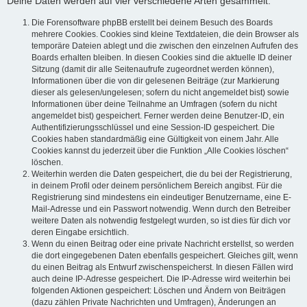
Deine Daten werden auf vier verschiedene Arten gesammelt:
Die Forensoftware phpBB erstellt bei deinem Besuch des Boards
mehrere Cookies. Cookies sind kleine Textdateien, die dein Browser als
temporäre Dateien ablegt und die zwischen den einzelnen Aufrufen des
Boards erhalten bleiben. In diesen Cookies sind die aktuelle ID deiner
Sitzung (damit dir alle Seitenaufrufe zugeordnet werden können),
Informationen über die von dir gelesenen Beiträge (zur Markierung
dieser als gelesen/ungelesen; sofern du nicht angemeldet bist) sowie
Informationen über deine Teilnahme an Umfragen (sofern du nicht
angemeldet bist) gespeichert. Ferner werden deine Benutzer-ID, ein
Authentifizierungsschlüssel und eine Session-ID gespeichert. Die
Cookies haben standardmäßig eine Gültigkeit von einem Jahr. Alle
Cookies kannst du jederzeit über die Funktion „Alle Cookies löschen“
löschen.
Weiterhin werden die Daten gespeichert, die du bei der Registrierung,
in deinem Profil oder deinem persönlichem Bereich angibst. Für die
Registrierung sind mindestens ein eindeutiger Benutzername, eine E-
Mail-Adresse und ein Passwort notwendig. Wenn durch den Betreiber
weitere Daten als notwendig festgelegt wurden, so ist dies für dich vor
deren Eingabe ersichtlich.
Wenn du einen Beitrag oder eine private Nachricht erstellst, so werden
die dort eingegebenen Daten ebenfalls gespeichert. Gleiches gilt, wenn
du einen Beitrag als Entwurf zwischenspeicherst. In diesen Fällen wird
auch deine IP-Adresse gespeichert. Die IP-Adresse wird weiterhin bei
folgenden Aktionen gespeichert: Löschen und Ändern von Beiträgen
(dazu zählen Private Nachrichten und Umfragen), Änderungen an