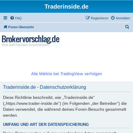
Traderinside.de
FAQ
Registrieren
Anmelden
S
Foren-Übersicht
u
c
h
e
Alle Märkte bei TradingView verfolgen
Traderinside.de - Datenschutzerklärung
Diese Richtlinie beschreibt, wie „Traderinside.de“
(„https://www.trader-inside.de“) (im Folgenden „der Betreiber“) die
Daten verwendet, die während deines Foren-Besuchs gesammelt
werden.
UMFANG UND ART DER DATENSPEICHERUNG