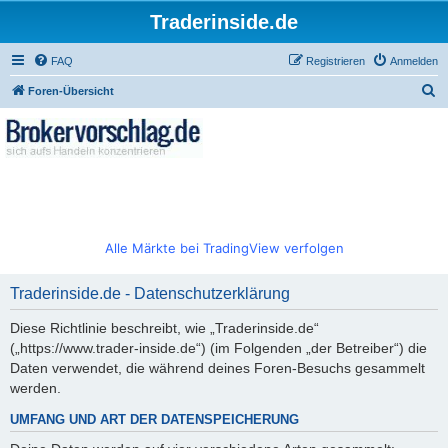
Traderinside.de
FAQ
Registrieren
Anmelden
S
Foren-Übersicht
u
c
h
e
Alle Märkte bei TradingView verfolgen
Traderinside.de - Datenschutzerklärung
Diese Richtlinie beschreibt, wie „Traderinside.de“
(„https://www.trader-inside.de“) (im Folgenden „der Betreiber“) die
Daten verwendet, die während deines Foren-Besuchs gesammelt
werden.
UMFANG UND ART DER DATENSPEICHERUNG