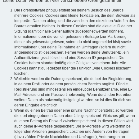
Deine Daten werden auf vier verschiedene Arten gesammelt:
Die Forensoftware phpBB erstellt bei deinem Besuch des Boards
mehrere Cookies. Cookies sind kleine Textdateien, die dein Browser als
temporäre Dateien ablegt und die zwischen den einzelnen Aufrufen des
Boards erhalten bleiben. In diesen Cookies sind die aktuelle ID deiner
Sitzung (damit dir alle Seitenaufrufe zugeordnet werden können),
Informationen über die von dir gelesenen Beiträge (zur Markierung
dieser als gelesen/ungelesen; sofern du nicht angemeldet bist) sowie
Informationen über deine Teilnahme an Umfragen (sofern du nicht
angemeldet bist) gespeichert. Ferner werden deine Benutzer-ID, ein
Authentifizierungsschlüssel und eine Session-ID gespeichert. Die
Cookies haben standardmäßig eine Gültigkeit von einem Jahr. Alle
Cookies kannst du jederzeit über die Funktion „Alle Cookies löschen“
löschen.
Weiterhin werden die Daten gespeichert, die du bei der Registrierung,
in deinem Profil oder deinem persönlichem Bereich angibst. Für die
Registrierung sind mindestens ein eindeutiger Benutzername, eine E-
Mail-Adresse und ein Passwort notwendig. Wenn durch den Betreiber
weitere Daten als notwendig festgelegt wurden, so ist dies für dich vor
deren Eingabe ersichtlich.
Wenn du einen Beitrag oder eine private Nachricht erstellst, so werden
die dort eingegebenen Daten ebenfalls gespeichert. Gleiches gilt, wenn
du einen Beitrag als Entwurf zwischenspeicherst. In diesen Fällen wird
auch deine IP-Adresse gespeichert. Die IP-Adresse wird weiterhin bei
folgenden Aktionen gespeichert: Löschen und Ändern von Beiträgen
(dazu zählen Private Nachrichten und Umfragen), Änderungen an