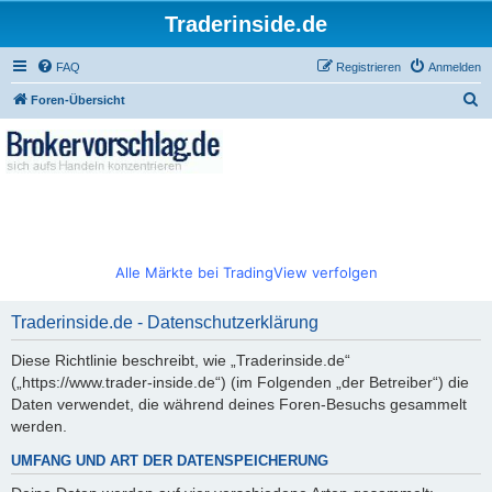
Traderinside.de
FAQ
Registrieren
Anmelden
S
Foren-Übersicht
u
c
h
e
Alle Märkte bei TradingView verfolgen
Traderinside.de - Datenschutzerklärung
Diese Richtlinie beschreibt, wie „Traderinside.de“
(„https://www.trader-inside.de“) (im Folgenden „der Betreiber“) die
Daten verwendet, die während deines Foren-Besuchs gesammelt
werden.
UMFANG UND ART DER DATENSPEICHERUNG