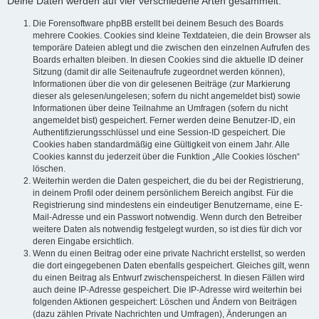
Deine Daten werden auf vier verschiedene Arten gesammelt:
Die Forensoftware phpBB erstellt bei deinem Besuch des Boards
mehrere Cookies. Cookies sind kleine Textdateien, die dein Browser als
temporäre Dateien ablegt und die zwischen den einzelnen Aufrufen des
Boards erhalten bleiben. In diesen Cookies sind die aktuelle ID deiner
Sitzung (damit dir alle Seitenaufrufe zugeordnet werden können),
Informationen über die von dir gelesenen Beiträge (zur Markierung
dieser als gelesen/ungelesen; sofern du nicht angemeldet bist) sowie
Informationen über deine Teilnahme an Umfragen (sofern du nicht
angemeldet bist) gespeichert. Ferner werden deine Benutzer-ID, ein
Authentifizierungsschlüssel und eine Session-ID gespeichert. Die
Cookies haben standardmäßig eine Gültigkeit von einem Jahr. Alle
Cookies kannst du jederzeit über die Funktion „Alle Cookies löschen“
löschen.
Weiterhin werden die Daten gespeichert, die du bei der Registrierung,
in deinem Profil oder deinem persönlichem Bereich angibst. Für die
Registrierung sind mindestens ein eindeutiger Benutzername, eine E-
Mail-Adresse und ein Passwort notwendig. Wenn durch den Betreiber
weitere Daten als notwendig festgelegt wurden, so ist dies für dich vor
deren Eingabe ersichtlich.
Wenn du einen Beitrag oder eine private Nachricht erstellst, so werden
die dort eingegebenen Daten ebenfalls gespeichert. Gleiches gilt, wenn
du einen Beitrag als Entwurf zwischenspeicherst. In diesen Fällen wird
auch deine IP-Adresse gespeichert. Die IP-Adresse wird weiterhin bei
folgenden Aktionen gespeichert: Löschen und Ändern von Beiträgen
(dazu zählen Private Nachrichten und Umfragen), Änderungen an