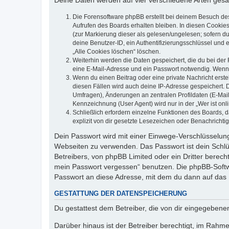
Deine Daten werden auf vier verschiedene Arten ges
Die Forensoftware phpBB erstellt bei deinem Besuch de
Aufrufen des Boards erhalten bleiben. In diesen Cookies
(zur Markierung dieser als gelesen/ungelesen; sofern d
deine Benutzer-ID, ein Authentifizierungsschlüssel und 
„Alle Cookies löschen“ löschen.
Weiterhin werden die Daten gespeichert, die du bei der 
eine E-Mail-Adresse und ein Passwort notwendig. Wenn du
Wenn du einen Beitrag oder eine private Nachricht erste
diesen Fällen wird auch deine IP-Adresse gespeichert. 
Umfragen), Änderungen an zentralen Profildaten (E-Mai
Kennzeichnung (User Agent) wird nur in der „Wer ist onl
Schließlich erfordern einzelne Funktionen des Boards,
explizit von dir gesetzte Lesezeichen oder Benachrichti
Dein Passwort wird mit einer Einwege-Verschlüsselung 
Webseiten zu verwenden. Das Passwort ist dein Schlü
Betreibers, von phpBB Limited oder ein Dritter berec
mein Passwort vergessen“ benutzen. Die phpBB-Softw
Passwort an diese Adresse, mit dem du dann auf das 
GESTATTUNG DER DATENSPEICHERUNG
Du gestattest dem Betreiber, die von dir eingegeben
Darüber hinaus ist der Betreiber berechtigt, im Rahm