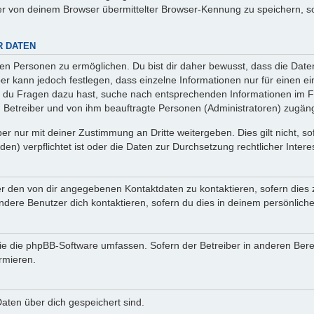
r von deinem Browser übermittelter Browser-Kennung zu speichern, so
R DATEN
n Personen zu ermöglichen. Du bist dir daher bewusst, dass die Daten d
ber kann jedoch festlegen, dass einzelne Informationen nur für einen ei
n du Fragen dazu hast, suche nach entsprechenden Informationen im Fo
n Betreiber und von ihm beauftragte Personen (Administratoren) zugäng
r nur mit deiner Zustimmung an Dritte weitergeben. Dies gilt nicht, s
n) verpflichtet ist oder die Daten zur Durchsetzung rechtlicher Interes
er den von dir angegebenen Kontaktdaten zu kontaktieren, sofern dies 
andere Benutzer dich kontaktieren, sofern du dies in deinem persönliche
, die die phpBB-Software umfassen. Sofern der Betreiber in anderen Be
ormieren.
 Daten über dich gespeichert sind.