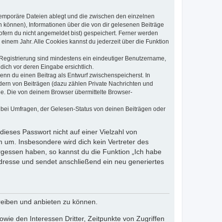
 temporäre Dateien ablegt und die zwischen den einzelnen
en können), Informationen über die von dir gelesenen Beiträge
ofern du nicht angemeldet bist) gespeichert. Ferner werden
einem Jahr. Alle Cookies kannst du jederzeit über die Funktion
e Registrierung sind mindestens ein eindeutiger Benutzername,
dich vor deren Eingabe ersichtlich.
wenn du einen Beitrag als Entwurf zwischenspeicherst. In
dern von Beiträgen (dazu zählen Private Nachrichten und
e. Die von deinem Browser übermittelte Browser-
 bei Umfragen, der Gelesen-Status von deinen Beiträgen oder
dieses Passwort nicht auf einer Vielzahl von
 um. Insbesondere wird dich kein Vertreter des
ergessen haben, so kannst du die Funktion „Ich habe
resse und sendet anschließend ein neu generiertes
reiben und anbieten zu können.
ie den Interessen Dritter, Zeitpunkte von Zugriffen