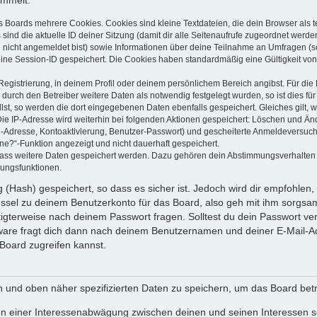
ammelt:
s Boards mehrere Cookies. Cookies sind kleine Textdateien, die dein Browser als
 sind die aktuelle ID deiner Sitzung (damit dir alle Seitenaufrufe zugeordnet werd
u nicht angemeldet bist) sowie Informationen über deine Teilnahme an Umfragen (s
eine Session-ID gespeichert. Die Cookies haben standardmäßig eine Gültigkeit von 
Registrierung, in deinem Profil oder deinem persönlichem Bereich angibst. Für di
rch den Betreiber weitere Daten als notwendig festgelegt wurden, so ist dies für 
llst, so werden die dort eingegebenen Daten ebenfalls gespeichert. Gleiches gilt, 
Die IP-Adresse wird weiterhin bei folgenden Aktionen gespeichert: Löschen und Än
l-Adresse, Kontoaktivierung, Benutzer-Passwort) und gescheiterte Anmeldeversuch
ine?“-Funktion angezeigt und nicht dauerhaft gespeichert.
 dass weitere Daten gespeichert werden. Dazu gehören dein Abstimmungsverhalten
gungsfunktionen.
(Hash) gespeichert, so dass es sicher ist. Jedoch wird dir empfohlen, 
ssel zu deinem Benutzerkonto für das Board, also geh mit ihm sorgsam
htigterweise nach deinem Passwort fragen. Solltest du dein Passwort v
are fragt dich dann nach deinem Benutzernamen und deiner E-Mail-Ad
Board zugreifen kannst.
en und oben näher spezifizierten Daten zu speichern, um das Board bet
en einer Interessenabwägung zwischen deinen und seinen Interessen sow