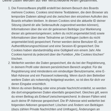
Deine Daten werden auf vier verschiedene Arten gesammelt:
Die Forensoftware phpBB erstellt bei deinem Besuch des Boards
mehrere Cookies. Cookies sind kleine Textdateien, die dein Browser als
temporäre Dateien ablegt und die zwischen den einzelnen Aufrufen des
Boards erhalten bleiben. In diesen Cookies sind die aktuelle ID deiner
Sitzung (damit dir alle Seitenaufrufe zugeordnet werden können),
Informationen über die von dir gelesenen Beiträge (zur Markierung
dieser als gelesen/ungelesen; sofern du nicht angemeldet bist) sowie
Informationen über deine Teilnahme an Umfragen (sofern du nicht
angemeldet bist) gespeichert. Ferner werden deine Benutzer-ID, ein
Authentifizierungsschlüssel und eine Session-ID gespeichert. Die
Cookies haben standardmäßig eine Gültigkeit von einem Jahr. Alle
Cookies kannst du jederzeit über die Funktion „Alle Cookies löschen“
löschen.
Weiterhin werden die Daten gespeichert, die du bei der Registrierung,
in deinem Profil oder deinem persönlichem Bereich angibst. Für die
Registrierung sind mindestens ein eindeutiger Benutzername, eine E-
Mail-Adresse und ein Passwort notwendig. Wenn durch den Betreiber
weitere Daten als notwendig festgelegt wurden, so ist dies für dich vor
deren Eingabe ersichtlich.
Wenn du einen Beitrag oder eine private Nachricht erstellst, so werden
die dort eingegebenen Daten ebenfalls gespeichert. Gleiches gilt, wenn
du einen Beitrag als Entwurf zwischenspeicherst. In diesen Fällen wird
auch deine IP-Adresse gespeichert. Die IP-Adresse wird weiterhin bei
folgenden Aktionen gespeichert: Löschen und Ändern von Beiträgen
(dazu zählen Private Nachrichten und Umfragen), Änderungen an