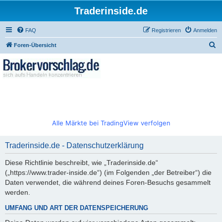
Traderinside.de
FAQ
Registrieren
Anmelden
S
Foren-Übersicht
u
c
h
e
Alle Märkte bei TradingView verfolgen
Traderinside.de - Datenschutzerklärung
Diese Richtlinie beschreibt, wie „Traderinside.de“
(„https://www.trader-inside.de“) (im Folgenden „der Betreiber“) die
Daten verwendet, die während deines Foren-Besuchs gesammelt
werden.
UMFANG UND ART DER DATENSPEICHERUNG