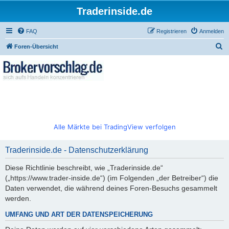
Traderinside.de
FAQ
Registrieren
Anmelden
S
Foren-Übersicht
u
c
h
e
Alle Märkte bei TradingView verfolgen
Traderinside.de - Datenschutzerklärung
Diese Richtlinie beschreibt, wie „Traderinside.de“
(„https://www.trader-inside.de“) (im Folgenden „der Betreiber“) die
Daten verwendet, die während deines Foren-Besuchs gesammelt
werden.
UMFANG UND ART DER DATENSPEICHERUNG