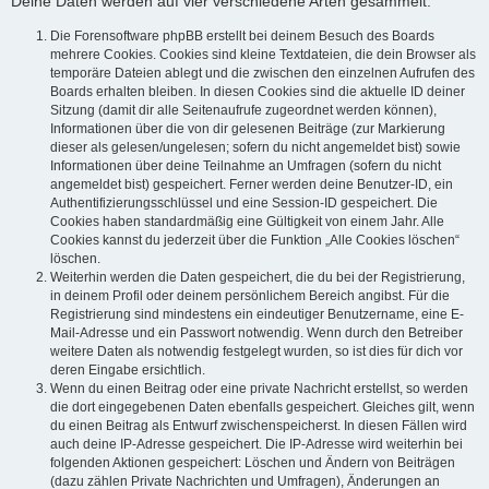
Deine Daten werden auf vier verschiedene Arten gesammelt:
Die Forensoftware phpBB erstellt bei deinem Besuch des Boards
mehrere Cookies. Cookies sind kleine Textdateien, die dein Browser als
temporäre Dateien ablegt und die zwischen den einzelnen Aufrufen des
Boards erhalten bleiben. In diesen Cookies sind die aktuelle ID deiner
Sitzung (damit dir alle Seitenaufrufe zugeordnet werden können),
Informationen über die von dir gelesenen Beiträge (zur Markierung
dieser als gelesen/ungelesen; sofern du nicht angemeldet bist) sowie
Informationen über deine Teilnahme an Umfragen (sofern du nicht
angemeldet bist) gespeichert. Ferner werden deine Benutzer-ID, ein
Authentifizierungsschlüssel und eine Session-ID gespeichert. Die
Cookies haben standardmäßig eine Gültigkeit von einem Jahr. Alle
Cookies kannst du jederzeit über die Funktion „Alle Cookies löschen“
löschen.
Weiterhin werden die Daten gespeichert, die du bei der Registrierung,
in deinem Profil oder deinem persönlichem Bereich angibst. Für die
Registrierung sind mindestens ein eindeutiger Benutzername, eine E-
Mail-Adresse und ein Passwort notwendig. Wenn durch den Betreiber
weitere Daten als notwendig festgelegt wurden, so ist dies für dich vor
deren Eingabe ersichtlich.
Wenn du einen Beitrag oder eine private Nachricht erstellst, so werden
die dort eingegebenen Daten ebenfalls gespeichert. Gleiches gilt, wenn
du einen Beitrag als Entwurf zwischenspeicherst. In diesen Fällen wird
auch deine IP-Adresse gespeichert. Die IP-Adresse wird weiterhin bei
folgenden Aktionen gespeichert: Löschen und Ändern von Beiträgen
(dazu zählen Private Nachrichten und Umfragen), Änderungen an