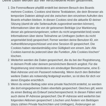
Deine Daten werden auf vier verschiedene Arten gesammelt:
Die Forensoftware phpBB erstellt bei deinem Besuch des Boards
mehrere Cookies. Cookies sind kleine Textdateien, die dein Browser als
temporäre Dateien ablegt und die zwischen den einzelnen Aufrufen des
Boards erhalten bleiben. In diesen Cookies sind die aktuelle ID deiner
Sitzung (damit dir alle Seitenaufrufe zugeordnet werden können),
Informationen über die von dir gelesenen Beiträge (zur Markierung
dieser als gelesen/ungelesen; sofern du nicht angemeldet bist) sowie
Informationen über deine Teilnahme an Umfragen (sofern du nicht
angemeldet bist) gespeichert. Ferner werden deine Benutzer-ID, ein
Authentifizierungsschlüssel und eine Session-ID gespeichert. Die
Cookies haben standardmäßig eine Gültigkeit von einem Jahr. Alle
Cookies kannst du jederzeit über die Funktion „Alle Cookies löschen“
löschen.
Weiterhin werden die Daten gespeichert, die du bei der Registrierung,
in deinem Profil oder deinem persönlichem Bereich angibst. Für die
Registrierung sind mindestens ein eindeutiger Benutzername, eine E-
Mail-Adresse und ein Passwort notwendig. Wenn durch den Betreiber
weitere Daten als notwendig festgelegt wurden, so ist dies für dich vor
deren Eingabe ersichtlich.
Wenn du einen Beitrag oder eine private Nachricht erstellst, so werden
die dort eingegebenen Daten ebenfalls gespeichert. Gleiches gilt, wenn
du einen Beitrag als Entwurf zwischenspeicherst. In diesen Fällen wird
auch deine IP-Adresse gespeichert. Die IP-Adresse wird weiterhin bei
folgenden Aktionen gespeichert: Löschen und Ändern von Beiträgen
(dazu zählen Private Nachrichten und Umfragen), Änderungen an