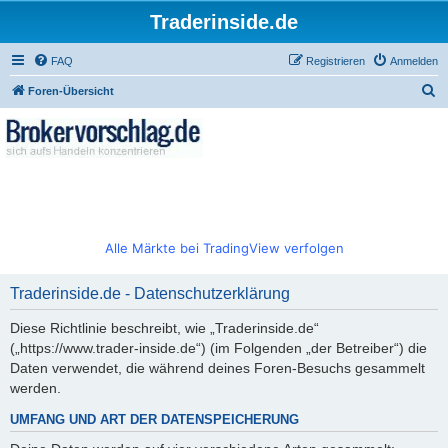
Traderinside.de
FAQ
Registrieren
Anmelden
S
Foren-Übersicht
u
c
h
e
Alle Märkte bei TradingView verfolgen
Traderinside.de - Datenschutzerklärung
Diese Richtlinie beschreibt, wie „Traderinside.de“
(„https://www.trader-inside.de“) (im Folgenden „der Betreiber“) die
Daten verwendet, die während deines Foren-Besuchs gesammelt
werden.
UMFANG UND ART DER DATENSPEICHERUNG