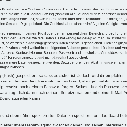
ammelt:
s Boards mehrere Cookies. Cookies sind kleine Textdateien, die dein Browser als
 sind die aktuelle ID deiner Sitzung (damit dir alle Seitenaufrufe zugeordnet werd
u nicht angemeldet bist) sowie Informationen über deine Teilnahme an Umfragen (s
eine Session-ID gespeichert. Die Cookies haben standardmäßig eine Gültigkeit von 
Registrierung, in deinem Profil oder deinem persönlichem Bereich angibst. Für di
rch den Betreiber weitere Daten als notwendig festgelegt wurden, so ist dies für 
llst, so werden die dort eingegebenen Daten ebenfalls gespeichert. Gleiches gilt, 
Die IP-Adresse wird weiterhin bei folgenden Aktionen gespeichert: Löschen und Än
l-Adresse, Kontoaktivierung, Benutzer-Passwort) und gescheiterte Anmeldeversuch
ine?“-Funktion angezeigt und nicht dauerhaft gespeichert.
 dass weitere Daten gespeichert werden. Dazu gehören dein Abstimmungsverhalten
gungsfunktionen.
(Hash) gespeichert, so dass es sicher ist. Jedoch wird dir empfohlen, 
ssel zu deinem Benutzerkonto für das Board, also geh mit ihm sorgsam
htigterweise nach deinem Passwort fragen. Solltest du dein Passwort v
are fragt dich dann nach deinem Benutzernamen und deiner E-Mail-Ad
Board zugreifen kannst.
en und oben näher spezifizierten Daten zu speichern, um das Board bet
en einer Interessenabwägung zwischen deinen und seinen Interessen sow