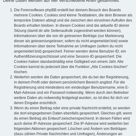
Deine Daten werden auf vier verschiedene Arten gesammelt:
Die Forensoftware phpBB erstellt bei deinem Besuch des Boards
mehrere Cookies. Cookies sind kleine Textdateien, die dein Browser als
temporäre Dateien ablegt und die zwischen den einzelnen Aufrufen des
Boards erhalten bleiben. In diesen Cookies sind die aktuelle ID deiner
Sitzung (damit dir alle Seitenaufrufe zugeordnet werden können),
Informationen über die von dir gelesenen Beiträge (zur Markierung
dieser als gelesen/ungelesen; sofern du nicht angemeldet bist) sowie
Informationen über deine Teilnahme an Umfragen (sofern du nicht
angemeldet bist) gespeichert. Ferner werden deine Benutzer-ID, ein
Authentifizierungsschlüssel und eine Session-ID gespeichert. Die
Cookies haben standardmäßig eine Gültigkeit von einem Jahr. Alle
Cookies kannst du jederzeit über die Funktion „Alle Cookies löschen“
löschen.
Weiterhin werden die Daten gespeichert, die du bei der Registrierung,
in deinem Profil oder deinem persönlichem Bereich angibst. Für die
Registrierung sind mindestens ein eindeutiger Benutzername, eine E-
Mail-Adresse und ein Passwort notwendig. Wenn durch den Betreiber
weitere Daten als notwendig festgelegt wurden, so ist dies für dich vor
deren Eingabe ersichtlich.
Wenn du einen Beitrag oder eine private Nachricht erstellst, so werden
die dort eingegebenen Daten ebenfalls gespeichert. Gleiches gilt, wenn
du einen Beitrag als Entwurf zwischenspeicherst. In diesen Fällen wird
auch deine IP-Adresse gespeichert. Die IP-Adresse wird weiterhin bei
folgenden Aktionen gespeichert: Löschen und Ändern von Beiträgen
(dazu zählen Private Nachrichten und Umfragen), Änderungen an