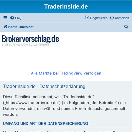
Traderinside.de
FAQ
Registrieren
Anmelden
S
Foren-Übersicht
u
c
h
e
Alle Märkte bei TradingView verfolgen
Traderinside.de - Datenschutzerklärung
Diese Richtlinie beschreibt, wie „Traderinside.de“
(„https://www.trader-inside.de“) (im Folgenden „der Betreiber“) die
Daten verwendet, die während deines Foren-Besuchs gesammelt
werden.
UMFANG UND ART DER DATENSPEICHERUNG