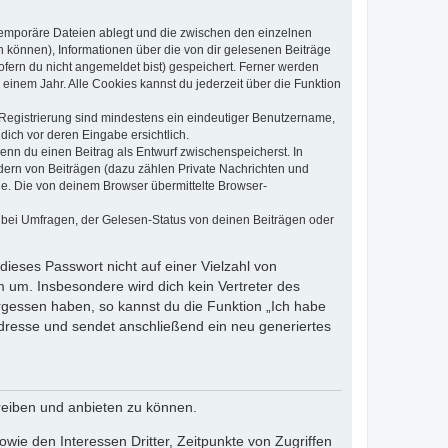
 temporäre Dateien ablegt und die zwischen den einzelnen
en können), Informationen über die von dir gelesenen Beiträge
ofern du nicht angemeldet bist) gespeichert. Ferner werden
einem Jahr. Alle Cookies kannst du jederzeit über die Funktion
e Registrierung sind mindestens ein eindeutiger Benutzername,
dich vor deren Eingabe ersichtlich.
wenn du einen Beitrag als Entwurf zwischenspeicherst. In
dern von Beiträgen (dazu zählen Private Nachrichten und
e. Die von deinem Browser übermittelte Browser-
 bei Umfragen, der Gelesen-Status von deinen Beiträgen oder
dieses Passwort nicht auf einer Vielzahl von
 um. Insbesondere wird dich kein Vertreter des
ergessen haben, so kannst du die Funktion „Ich habe
resse und sendet anschließend ein neu generiertes
reiben und anbieten zu können.
ie den Interessen Dritter, Zeitpunkte von Zugriffen