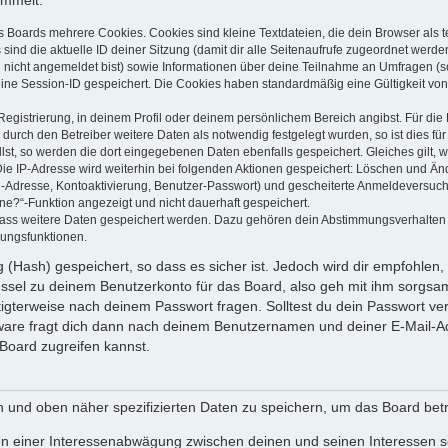
ammelt:
s Boards mehrere Cookies. Cookies sind kleine Textdateien, die dein Browser als
 sind die aktuelle ID deiner Sitzung (damit dir alle Seitenaufrufe zugeordnet werd
u nicht angemeldet bist) sowie Informationen über deine Teilnahme an Umfragen (s
eine Session-ID gespeichert. Die Cookies haben standardmäßig eine Gültigkeit von 
Registrierung, in deinem Profil oder deinem persönlichem Bereich angibst. Für di
rch den Betreiber weitere Daten als notwendig festgelegt wurden, so ist dies für 
llst, so werden die dort eingegebenen Daten ebenfalls gespeichert. Gleiches gilt, 
Die IP-Adresse wird weiterhin bei folgenden Aktionen gespeichert: Löschen und Än
l-Adresse, Kontoaktivierung, Benutzer-Passwort) und gescheiterte Anmeldeversuch
ine?“-Funktion angezeigt und nicht dauerhaft gespeichert.
 dass weitere Daten gespeichert werden. Dazu gehören dein Abstimmungsverhalten
gungsfunktionen.
(Hash) gespeichert, so dass es sicher ist. Jedoch wird dir empfohlen, 
ssel zu deinem Benutzerkonto für das Board, also geh mit ihm sorgsam
htigterweise nach deinem Passwort fragen. Solltest du dein Passwort v
are fragt dich dann nach deinem Benutzernamen und deiner E-Mail-Ad
Board zugreifen kannst.
en und oben näher spezifizierten Daten zu speichern, um das Board bet
en einer Interessenabwägung zwischen deinen und seinen Interessen sow