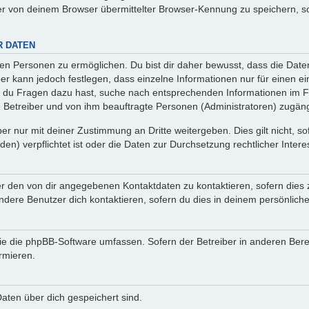
r von deinem Browser übermittelter Browser-Kennung zu speichern, so
R DATEN
n Personen zu ermöglichen. Du bist dir daher bewusst, dass die Daten d
ber kann jedoch festlegen, dass einzelne Informationen nur für einen ei
n du Fragen dazu hast, suche nach entsprechenden Informationen im Fo
n Betreiber und von ihm beauftragte Personen (Administratoren) zugäng
r nur mit deiner Zustimmung an Dritte weitergeben. Dies gilt nicht, s
n) verpflichtet ist oder die Daten zur Durchsetzung rechtlicher Interes
er den von dir angegebenen Kontaktdaten zu kontaktieren, sofern dies 
andere Benutzer dich kontaktieren, sofern du dies in deinem persönliche
, die die phpBB-Software umfassen. Sofern der Betreiber in anderen Be
ormieren.
 Daten über dich gespeichert sind.