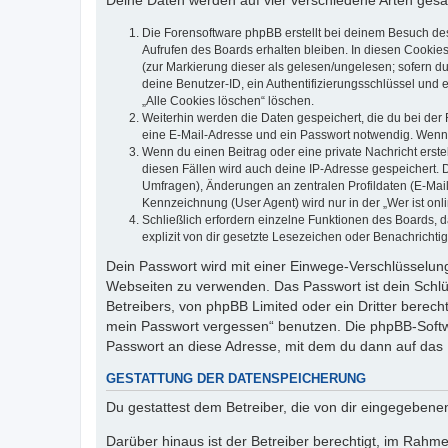
Deine Daten werden auf vier verschiedene Arten ges
Die Forensoftware phpBB erstellt bei deinem Besuch de
Aufrufen des Boards erhalten bleiben. In diesen Cookies
(zur Markierung dieser als gelesen/ungelesen; sofern d
deine Benutzer-ID, ein Authentifizierungsschlüssel und 
„Alle Cookies löschen“ löschen.
Weiterhin werden die Daten gespeichert, die du bei der 
eine E-Mail-Adresse und ein Passwort notwendig. Wenn du
Wenn du einen Beitrag oder eine private Nachricht erste
diesen Fällen wird auch deine IP-Adresse gespeichert. 
Umfragen), Änderungen an zentralen Profildaten (E-Mai
Kennzeichnung (User Agent) wird nur in der „Wer ist onl
Schließlich erfordern einzelne Funktionen des Boards,
explizit von dir gesetzte Lesezeichen oder Benachrichti
Dein Passwort wird mit einer Einwege-Verschlüsselung 
Webseiten zu verwenden. Das Passwort ist dein Schlü
Betreibers, von phpBB Limited oder ein Dritter berec
mein Passwort vergessen“ benutzen. Die phpBB-Softw
Passwort an diese Adresse, mit dem du dann auf das 
GESTATTUNG DER DATENSPEICHERUNG
Du gestattest dem Betreiber, die von dir eingegeben
Darüber hinaus ist der Betreiber berechtigt, im Rahm