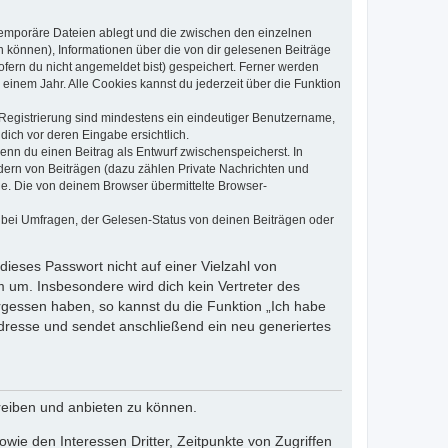
 temporäre Dateien ablegt und die zwischen den einzelnen
en können), Informationen über die von dir gelesenen Beiträge
ofern du nicht angemeldet bist) gespeichert. Ferner werden
einem Jahr. Alle Cookies kannst du jederzeit über die Funktion
e Registrierung sind mindestens ein eindeutiger Benutzername,
dich vor deren Eingabe ersichtlich.
wenn du einen Beitrag als Entwurf zwischenspeicherst. In
dern von Beiträgen (dazu zählen Private Nachrichten und
e. Die von deinem Browser übermittelte Browser-
 bei Umfragen, der Gelesen-Status von deinen Beiträgen oder
dieses Passwort nicht auf einer Vielzahl von
 um. Insbesondere wird dich kein Vertreter des
ergessen haben, so kannst du die Funktion „Ich habe
resse und sendet anschließend ein neu generiertes
reiben und anbieten zu können.
ie den Interessen Dritter, Zeitpunkte von Zugriffen