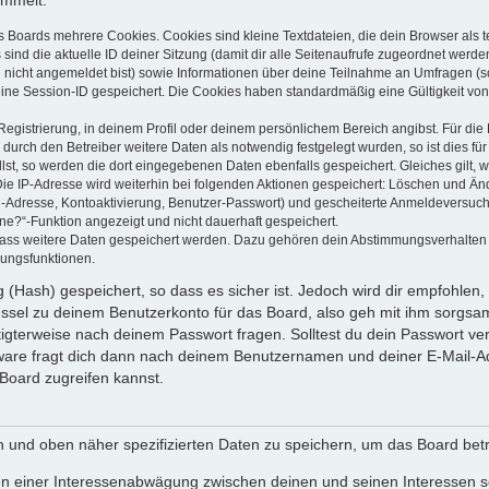
ammelt:
s Boards mehrere Cookies. Cookies sind kleine Textdateien, die dein Browser als
 sind die aktuelle ID deiner Sitzung (damit dir alle Seitenaufrufe zugeordnet werd
u nicht angemeldet bist) sowie Informationen über deine Teilnahme an Umfragen (s
eine Session-ID gespeichert. Die Cookies haben standardmäßig eine Gültigkeit von 
Registrierung, in deinem Profil oder deinem persönlichem Bereich angibst. Für di
rch den Betreiber weitere Daten als notwendig festgelegt wurden, so ist dies für 
llst, so werden die dort eingegebenen Daten ebenfalls gespeichert. Gleiches gilt, 
Die IP-Adresse wird weiterhin bei folgenden Aktionen gespeichert: Löschen und Än
l-Adresse, Kontoaktivierung, Benutzer-Passwort) und gescheiterte Anmeldeversuch
ine?“-Funktion angezeigt und nicht dauerhaft gespeichert.
 dass weitere Daten gespeichert werden. Dazu gehören dein Abstimmungsverhalten
gungsfunktionen.
(Hash) gespeichert, so dass es sicher ist. Jedoch wird dir empfohlen, 
ssel zu deinem Benutzerkonto für das Board, also geh mit ihm sorgsam
htigterweise nach deinem Passwort fragen. Solltest du dein Passwort v
are fragt dich dann nach deinem Benutzernamen und deiner E-Mail-Ad
Board zugreifen kannst.
en und oben näher spezifizierten Daten zu speichern, um das Board bet
en einer Interessenabwägung zwischen deinen und seinen Interessen sow