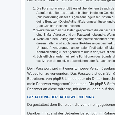
Deine Daten werden auf vier verschiedene Arten ges
Die Forensoftware phpBB erstellt bei deinem Besuch de
Aufrufen des Boards erhalten bleiben. In diesen Cookies
(zur Markierung dieser als gelesen/ungelesen; sofern d
deine Benutzer-ID, ein Authentifizierungsschlüssel und 
„Alle Cookies löschen“ löschen.
Weiterhin werden die Daten gespeichert, die du bei der 
eine E-Mail-Adresse und ein Passwort notwendig. Wenn du
Wenn du einen Beitrag oder eine private Nachricht erste
diesen Fällen wird auch deine IP-Adresse gespeichert. 
Umfragen), Änderungen an zentralen Profildaten (E-Mai
Kennzeichnung (User Agent) wird nur in der „Wer ist onl
Schließlich erfordern einzelne Funktionen des Boards,
explizit von dir gesetzte Lesezeichen oder Benachrichti
Dein Passwort wird mit einer Einwege-Verschlüsselung 
Webseiten zu verwenden. Das Passwort ist dein Schlü
Betreibers, von phpBB Limited oder ein Dritter berec
mein Passwort vergessen“ benutzen. Die phpBB-Softw
Passwort an diese Adresse, mit dem du dann auf das 
GESTATTUNG DER DATENSPEICHERUNG
Du gestattest dem Betreiber, die von dir eingegeben
Darüber hinaus ist der Betreiber berechtigt, im Rahm