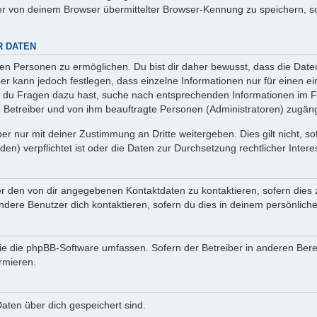
r von deinem Browser übermittelter Browser-Kennung zu speichern, so
R DATEN
n Personen zu ermöglichen. Du bist dir daher bewusst, dass die Daten d
ber kann jedoch festlegen, dass einzelne Informationen nur für einen ei
n du Fragen dazu hast, suche nach entsprechenden Informationen im Fo
n Betreiber und von ihm beauftragte Personen (Administratoren) zugäng
r nur mit deiner Zustimmung an Dritte weitergeben. Dies gilt nicht, s
n) verpflichtet ist oder die Daten zur Durchsetzung rechtlicher Interes
er den von dir angegebenen Kontaktdaten zu kontaktieren, sofern dies 
andere Benutzer dich kontaktieren, sofern du dies in deinem persönliche
, die die phpBB-Software umfassen. Sofern der Betreiber in anderen Be
ormieren.
 Daten über dich gespeichert sind.