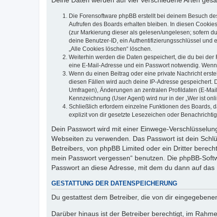
Deine Daten werden auf vier verschiedene Arten ges
Die Forensoftware phpBB erstellt bei deinem Besuch de
Aufrufen des Boards erhalten bleiben. In diesen Cookies
(zur Markierung dieser als gelesen/ungelesen; sofern d
deine Benutzer-ID, ein Authentifizierungsschlüssel und 
„Alle Cookies löschen“ löschen.
Weiterhin werden die Daten gespeichert, die du bei der 
eine E-Mail-Adresse und ein Passwort notwendig. Wenn du
Wenn du einen Beitrag oder eine private Nachricht erste
diesen Fällen wird auch deine IP-Adresse gespeichert. 
Umfragen), Änderungen an zentralen Profildaten (E-Mai
Kennzeichnung (User Agent) wird nur in der „Wer ist onl
Schließlich erfordern einzelne Funktionen des Boards,
explizit von dir gesetzte Lesezeichen oder Benachrichti
Dein Passwort wird mit einer Einwege-Verschlüsselung 
Webseiten zu verwenden. Das Passwort ist dein Schlü
Betreibers, von phpBB Limited oder ein Dritter berec
mein Passwort vergessen“ benutzen. Die phpBB-Softw
Passwort an diese Adresse, mit dem du dann auf das 
GESTATTUNG DER DATENSPEICHERUNG
Du gestattest dem Betreiber, die von dir eingegeben
Darüber hinaus ist der Betreiber berechtigt, im Rahm