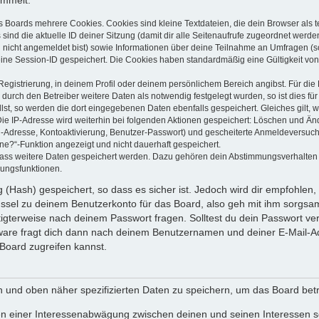
ammelt:
s Boards mehrere Cookies. Cookies sind kleine Textdateien, die dein Browser als
 sind die aktuelle ID deiner Sitzung (damit dir alle Seitenaufrufe zugeordnet werd
u nicht angemeldet bist) sowie Informationen über deine Teilnahme an Umfragen (s
eine Session-ID gespeichert. Die Cookies haben standardmäßig eine Gültigkeit von 
Registrierung, in deinem Profil oder deinem persönlichem Bereich angibst. Für di
rch den Betreiber weitere Daten als notwendig festgelegt wurden, so ist dies für 
llst, so werden die dort eingegebenen Daten ebenfalls gespeichert. Gleiches gilt, 
Die IP-Adresse wird weiterhin bei folgenden Aktionen gespeichert: Löschen und Än
l-Adresse, Kontoaktivierung, Benutzer-Passwort) und gescheiterte Anmeldeversuch
ine?“-Funktion angezeigt und nicht dauerhaft gespeichert.
 dass weitere Daten gespeichert werden. Dazu gehören dein Abstimmungsverhalten
gungsfunktionen.
(Hash) gespeichert, so dass es sicher ist. Jedoch wird dir empfohlen, 
ssel zu deinem Benutzerkonto für das Board, also geh mit ihm sorgsam
htigterweise nach deinem Passwort fragen. Solltest du dein Passwort v
are fragt dich dann nach deinem Benutzernamen und deiner E-Mail-Ad
Board zugreifen kannst.
en und oben näher spezifizierten Daten zu speichern, um das Board bet
en einer Interessenabwägung zwischen deinen und seinen Interessen sow