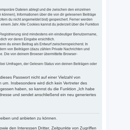
 temporäre Dateien ablegt und die zwischen den einzelnen
en können), Informationen über die von dir gelesenen Beiträge
ofern du nicht angemeldet bist) gespeichert. Ferner werden
einem Jahr. Alle Cookies kannst du jederzeit über die Funktion
e Registrierung sind mindestens ein eindeutiger Benutzername,
dich vor deren Eingabe ersichtlich.
wenn du einen Beitrag als Entwurf zwischenspeicherst. In
dern von Beiträgen (dazu zählen Private Nachrichten und
e. Die von deinem Browser übermittelte Browser-
 bei Umfragen, der Gelesen-Status von deinen Beiträgen oder
dieses Passwort nicht auf einer Vielzahl von
 um. Insbesondere wird dich kein Vertreter des
ergessen haben, so kannst du die Funktion „Ich habe
resse und sendet anschließend ein neu generiertes
reiben und anbieten zu können.
ie den Interessen Dritter, Zeitpunkte von Zugriffen