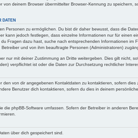
r von deinem Browser übermittelter Browser-Kennung zu speichern, so
R DATEN
n Personen zu ermöglichen. Du bist dir daher bewusst, dass die Daten d
ber kann jedoch festlegen, dass einzelne Informationen nur für einen ei
n du Fragen dazu hast, suche nach entsprechenden Informationen im Fo
n Betreiber und von ihm beauftragte Personen (Administratoren) zugäng
r nur mit deiner Zustimmung an Dritte weitergeben. Dies gilt nicht, s
n) verpflichtet ist oder die Daten zur Durchsetzung rechtlicher Interes
er den von dir angegebenen Kontaktdaten zu kontaktieren, sofern dies 
andere Benutzer dich kontaktieren, sofern du dies in deinem persönliche
, die die phpBB-Software umfassen. Sofern der Betreiber in anderen Be
ormieren.
 Daten über dich gespeichert sind.