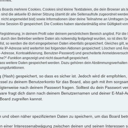
ammelt:
s Boards mehrere Cookies. Cookies sind kleine Textdateien, die dein Browser als
 sind die aktuelle ID deiner Sitzung (damit dir alle Seitenaufrufe zugeordnet werd
u nicht angemeldet bist) sowie Informationen über deine Teilnahme an Umfragen (s
eine Session-ID gespeichert. Die Cookies haben standardmäßig eine Gültigkeit von 
Registrierung, in deinem Profil oder deinem persönlichem Bereich angibst. Für di
rch den Betreiber weitere Daten als notwendig festgelegt wurden, so ist dies für 
llst, so werden die dort eingegebenen Daten ebenfalls gespeichert. Gleiches gilt, 
Die IP-Adresse wird weiterhin bei folgenden Aktionen gespeichert: Löschen und Än
l-Adresse, Kontoaktivierung, Benutzer-Passwort) und gescheiterte Anmeldeversuch
ine?“-Funktion angezeigt und nicht dauerhaft gespeichert.
 dass weitere Daten gespeichert werden. Dazu gehören dein Abstimmungsverhalten
gungsfunktionen.
(Hash) gespeichert, so dass es sicher ist. Jedoch wird dir empfohlen, 
ssel zu deinem Benutzerkonto für das Board, also geh mit ihm sorgsam
htigterweise nach deinem Passwort fragen. Solltest du dein Passwort v
are fragt dich dann nach deinem Benutzernamen und deiner E-Mail-Ad
Board zugreifen kannst.
en und oben näher spezifizierten Daten zu speichern, um das Board bet
en einer Interessenabwägung zwischen deinen und seinen Interessen sow