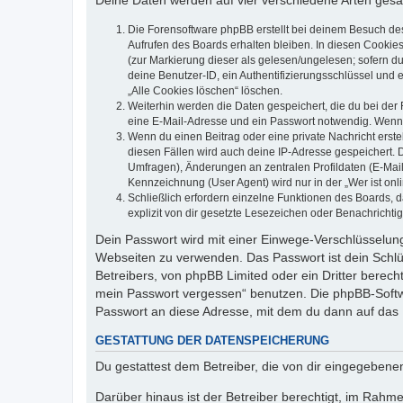
Deine Daten werden auf vier verschiedene Arten ges
Die Forensoftware phpBB erstellt bei deinem Besuch de
Aufrufen des Boards erhalten bleiben. In diesen Cookies
(zur Markierung dieser als gelesen/ungelesen; sofern d
deine Benutzer-ID, ein Authentifizierungsschlüssel und 
„Alle Cookies löschen“ löschen.
Weiterhin werden die Daten gespeichert, die du bei der 
eine E-Mail-Adresse und ein Passwort notwendig. Wenn du
Wenn du einen Beitrag oder eine private Nachricht erste
diesen Fällen wird auch deine IP-Adresse gespeichert. 
Umfragen), Änderungen an zentralen Profildaten (E-Mai
Kennzeichnung (User Agent) wird nur in der „Wer ist onl
Schließlich erfordern einzelne Funktionen des Boards,
explizit von dir gesetzte Lesezeichen oder Benachrichti
Dein Passwort wird mit einer Einwege-Verschlüsselung 
Webseiten zu verwenden. Das Passwort ist dein Schlü
Betreibers, von phpBB Limited oder ein Dritter berec
mein Passwort vergessen“ benutzen. Die phpBB-Softw
Passwort an diese Adresse, mit dem du dann auf das 
GESTATTUNG DER DATENSPEICHERUNG
Du gestattest dem Betreiber, die von dir eingegeben
Darüber hinaus ist der Betreiber berechtigt, im Rahm