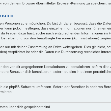
r von deinem Browser übermittelter Browser-Kennung zu speichern, so
R DATEN
n Personen zu ermöglichen. Du bist dir daher bewusst, dass die Daten d
ber kann jedoch festlegen, dass einzelne Informationen nur für einen ei
n du Fragen dazu hast, suche nach entsprechenden Informationen im Fo
n Betreiber und von ihm beauftragte Personen (Administratoren) zugäng
r nur mit deiner Zustimmung an Dritte weitergeben. Dies gilt nicht, s
n) verpflichtet ist oder die Daten zur Durchsetzung rechtlicher Interes
er den von dir angegebenen Kontaktdaten zu kontaktieren, sofern dies 
andere Benutzer dich kontaktieren, sofern du dies in deinem persönliche
, die die phpBB-Software umfassen. Sofern der Betreiber in anderen Be
ormieren.
 Daten über dich gespeichert sind.