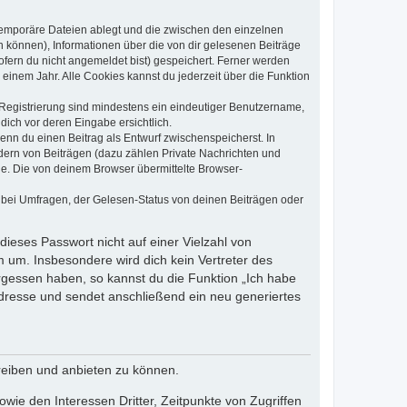
 temporäre Dateien ablegt und die zwischen den einzelnen
en können), Informationen über die von dir gelesenen Beiträge
ofern du nicht angemeldet bist) gespeichert. Ferner werden
einem Jahr. Alle Cookies kannst du jederzeit über die Funktion
e Registrierung sind mindestens ein eindeutiger Benutzername,
dich vor deren Eingabe ersichtlich.
wenn du einen Beitrag als Entwurf zwischenspeicherst. In
dern von Beiträgen (dazu zählen Private Nachrichten und
e. Die von deinem Browser übermittelte Browser-
 bei Umfragen, der Gelesen-Status von deinen Beiträgen oder
dieses Passwort nicht auf einer Vielzahl von
 um. Insbesondere wird dich kein Vertreter des
ergessen haben, so kannst du die Funktion „Ich habe
resse und sendet anschließend ein neu generiertes
reiben und anbieten zu können.
ie den Interessen Dritter, Zeitpunkte von Zugriffen