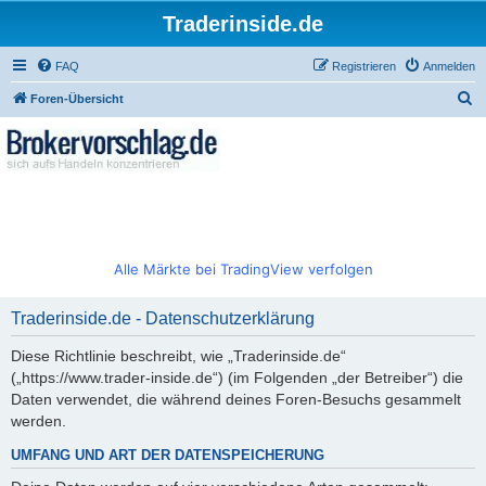
Traderinside.de
FAQ
Registrieren
Anmelden
S
Foren-Übersicht
u
c
h
e
Alle Märkte bei TradingView verfolgen
Traderinside.de - Datenschutzerklärung
Diese Richtlinie beschreibt, wie „Traderinside.de“
(„https://www.trader-inside.de“) (im Folgenden „der Betreiber“) die
Daten verwendet, die während deines Foren-Besuchs gesammelt
werden.
UMFANG UND ART DER DATENSPEICHERUNG