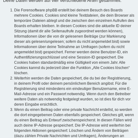
Deine Daten werden auf vier verschiedene Arten gesammelt:
Die Forensoftware phpBB erstellt bei deinem Besuch des Boards
mehrere Cookies. Cookies sind kleine Textdateien, die dein Browser als
temporäre Dateien ablegt und die zwischen den einzelnen Aufrufen des
Boards erhalten bleiben. In diesen Cookies sind die aktuelle ID deiner
Sitzung (damit dir alle Seitenaufrufe zugeordnet werden können),
Informationen über die von dir gelesenen Beiträge (zur Markierung
dieser als gelesen/ungelesen; sofern du nicht angemeldet bist) sowie
Informationen über deine Teilnahme an Umfragen (sofern du nicht
angemeldet bist) gespeichert. Ferner werden deine Benutzer-ID, ein
Authentifizierungsschlüssel und eine Session-ID gespeichert. Die
Cookies haben standardmäßig eine Gültigkeit von einem Jahr. Alle
Cookies kannst du jederzeit über die Funktion „Alle Cookies löschen“
löschen.
Weiterhin werden die Daten gespeichert, die du bei der Registrierung,
in deinem Profil oder deinem persönlichem Bereich angibst. Für die
Registrierung sind mindestens ein eindeutiger Benutzername, eine E-
Mail-Adresse und ein Passwort notwendig. Wenn durch den Betreiber
weitere Daten als notwendig festgelegt wurden, so ist dies für dich vor
deren Eingabe ersichtlich.
Wenn du einen Beitrag oder eine private Nachricht erstellst, so werden
die dort eingegebenen Daten ebenfalls gespeichert. Gleiches gilt, wenn
du einen Beitrag als Entwurf zwischenspeicherst. In diesen Fällen wird
auch deine IP-Adresse gespeichert. Die IP-Adresse wird weiterhin bei
folgenden Aktionen gespeichert: Löschen und Ändern von Beiträgen
(dazu zählen Private Nachrichten und Umfragen), Änderungen an