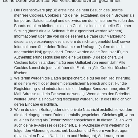
Deine Daten werden auf vier verschiedene Arten gesammelt:
Die Forensoftware phpBB erstellt bei deinem Besuch des Boards
mehrere Cookies. Cookies sind kleine Textdateien, die dein Browser als
temporäre Dateien ablegt und die zwischen den einzelnen Aufrufen des
Boards erhalten bleiben. In diesen Cookies sind die aktuelle ID deiner
Sitzung (damit dir alle Seitenaufrufe zugeordnet werden können),
Informationen über die von dir gelesenen Beiträge (zur Markierung
dieser als gelesen/ungelesen; sofern du nicht angemeldet bist) sowie
Informationen über deine Teilnahme an Umfragen (sofern du nicht
angemeldet bist) gespeichert. Ferner werden deine Benutzer-ID, ein
Authentifizierungsschlüssel und eine Session-ID gespeichert. Die
Cookies haben standardmäßig eine Gültigkeit von einem Jahr. Alle
Cookies kannst du jederzeit über die Funktion „Alle Cookies löschen“
löschen.
Weiterhin werden die Daten gespeichert, die du bei der Registrierung,
in deinem Profil oder deinem persönlichem Bereich angibst. Für die
Registrierung sind mindestens ein eindeutiger Benutzername, eine E-
Mail-Adresse und ein Passwort notwendig. Wenn durch den Betreiber
weitere Daten als notwendig festgelegt wurden, so ist dies für dich vor
deren Eingabe ersichtlich.
Wenn du einen Beitrag oder eine private Nachricht erstellst, so werden
die dort eingegebenen Daten ebenfalls gespeichert. Gleiches gilt, wenn
du einen Beitrag als Entwurf zwischenspeicherst. In diesen Fällen wird
auch deine IP-Adresse gespeichert. Die IP-Adresse wird weiterhin bei
folgenden Aktionen gespeichert: Löschen und Ändern von Beiträgen
(dazu zählen Private Nachrichten und Umfragen), Änderungen an