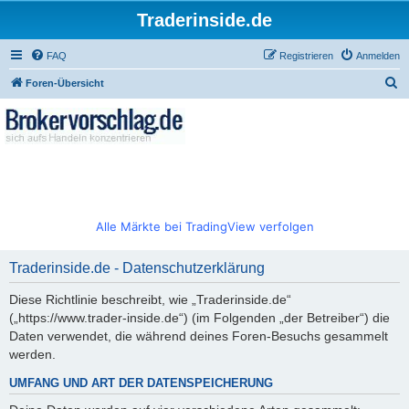
Traderinside.de
FAQ
Registrieren
Anmelden
S
Foren-Übersicht
u
c
h
e
Alle Märkte bei TradingView verfolgen
Traderinside.de - Datenschutzerklärung
Diese Richtlinie beschreibt, wie „Traderinside.de“
(„https://www.trader-inside.de“) (im Folgenden „der Betreiber“) die
Daten verwendet, die während deines Foren-Besuchs gesammelt
werden.
UMFANG UND ART DER DATENSPEICHERUNG