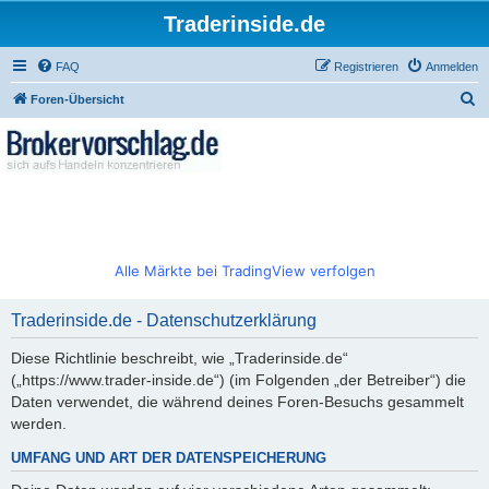
Traderinside.de
FAQ
Registrieren
Anmelden
S
Foren-Übersicht
u
c
h
e
Alle Märkte bei TradingView verfolgen
Traderinside.de - Datenschutzerklärung
Diese Richtlinie beschreibt, wie „Traderinside.de“
(„https://www.trader-inside.de“) (im Folgenden „der Betreiber“) die
Daten verwendet, die während deines Foren-Besuchs gesammelt
werden.
UMFANG UND ART DER DATENSPEICHERUNG