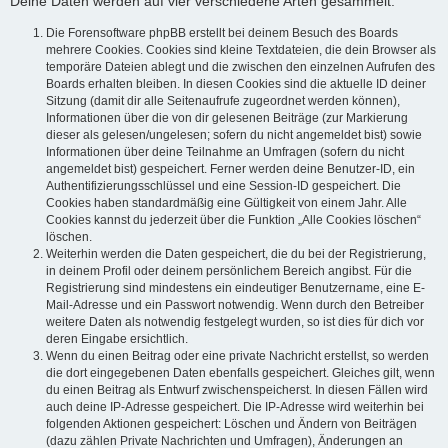
Deine Daten werden auf vier verschiedene Arten gesammelt:
Die Forensoftware phpBB erstellt bei deinem Besuch des Boards
mehrere Cookies. Cookies sind kleine Textdateien, die dein Browser als
temporäre Dateien ablegt und die zwischen den einzelnen Aufrufen des
Boards erhalten bleiben. In diesen Cookies sind die aktuelle ID deiner
Sitzung (damit dir alle Seitenaufrufe zugeordnet werden können),
Informationen über die von dir gelesenen Beiträge (zur Markierung
dieser als gelesen/ungelesen; sofern du nicht angemeldet bist) sowie
Informationen über deine Teilnahme an Umfragen (sofern du nicht
angemeldet bist) gespeichert. Ferner werden deine Benutzer-ID, ein
Authentifizierungsschlüssel und eine Session-ID gespeichert. Die
Cookies haben standardmäßig eine Gültigkeit von einem Jahr. Alle
Cookies kannst du jederzeit über die Funktion „Alle Cookies löschen“
löschen.
Weiterhin werden die Daten gespeichert, die du bei der Registrierung,
in deinem Profil oder deinem persönlichem Bereich angibst. Für die
Registrierung sind mindestens ein eindeutiger Benutzername, eine E-
Mail-Adresse und ein Passwort notwendig. Wenn durch den Betreiber
weitere Daten als notwendig festgelegt wurden, so ist dies für dich vor
deren Eingabe ersichtlich.
Wenn du einen Beitrag oder eine private Nachricht erstellst, so werden
die dort eingegebenen Daten ebenfalls gespeichert. Gleiches gilt, wenn
du einen Beitrag als Entwurf zwischenspeicherst. In diesen Fällen wird
auch deine IP-Adresse gespeichert. Die IP-Adresse wird weiterhin bei
folgenden Aktionen gespeichert: Löschen und Ändern von Beiträgen
(dazu zählen Private Nachrichten und Umfragen), Änderungen an