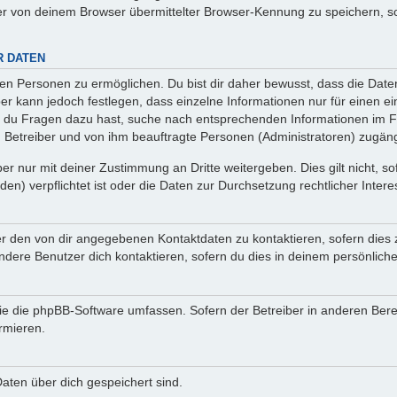
r von deinem Browser übermittelter Browser-Kennung zu speichern, so
R DATEN
n Personen zu ermöglichen. Du bist dir daher bewusst, dass die Daten d
ber kann jedoch festlegen, dass einzelne Informationen nur für einen ei
n du Fragen dazu hast, suche nach entsprechenden Informationen im Fo
n Betreiber und von ihm beauftragte Personen (Administratoren) zugäng
r nur mit deiner Zustimmung an Dritte weitergeben. Dies gilt nicht, s
n) verpflichtet ist oder die Daten zur Durchsetzung rechtlicher Interes
er den von dir angegebenen Kontaktdaten zu kontaktieren, sofern dies 
andere Benutzer dich kontaktieren, sofern du dies in deinem persönliche
, die die phpBB-Software umfassen. Sofern der Betreiber in anderen Be
ormieren.
 Daten über dich gespeichert sind.