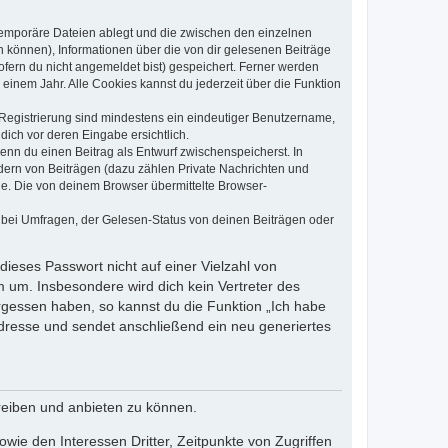
 temporäre Dateien ablegt und die zwischen den einzelnen
en können), Informationen über die von dir gelesenen Beiträge
ofern du nicht angemeldet bist) gespeichert. Ferner werden
einem Jahr. Alle Cookies kannst du jederzeit über die Funktion
e Registrierung sind mindestens ein eindeutiger Benutzername,
dich vor deren Eingabe ersichtlich.
wenn du einen Beitrag als Entwurf zwischenspeicherst. In
dern von Beiträgen (dazu zählen Private Nachrichten und
e. Die von deinem Browser übermittelte Browser-
 bei Umfragen, der Gelesen-Status von deinen Beiträgen oder
dieses Passwort nicht auf einer Vielzahl von
 um. Insbesondere wird dich kein Vertreter des
ergessen haben, so kannst du die Funktion „Ich habe
resse und sendet anschließend ein neu generiertes
reiben und anbieten zu können.
ie den Interessen Dritter, Zeitpunkte von Zugriffen