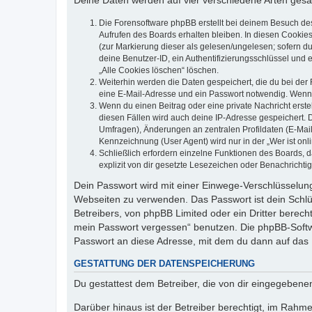
Deine Daten werden auf vier verschiedene Arten ges
Die Forensoftware phpBB erstellt bei deinem Besuch de
Aufrufen des Boards erhalten bleiben. In diesen Cookies
(zur Markierung dieser als gelesen/ungelesen; sofern d
deine Benutzer-ID, ein Authentifizierungsschlüssel und 
„Alle Cookies löschen“ löschen.
Weiterhin werden die Daten gespeichert, die du bei der 
eine E-Mail-Adresse und ein Passwort notwendig. Wenn du
Wenn du einen Beitrag oder eine private Nachricht erste
diesen Fällen wird auch deine IP-Adresse gespeichert. 
Umfragen), Änderungen an zentralen Profildaten (E-Mai
Kennzeichnung (User Agent) wird nur in der „Wer ist onl
Schließlich erfordern einzelne Funktionen des Boards,
explizit von dir gesetzte Lesezeichen oder Benachrichti
Dein Passwort wird mit einer Einwege-Verschlüsselung 
Webseiten zu verwenden. Das Passwort ist dein Schlü
Betreibers, von phpBB Limited oder ein Dritter berec
mein Passwort vergessen“ benutzen. Die phpBB-Softw
Passwort an diese Adresse, mit dem du dann auf das 
GESTATTUNG DER DATENSPEICHERUNG
Du gestattest dem Betreiber, die von dir eingegeben
Darüber hinaus ist der Betreiber berechtigt, im Rahm