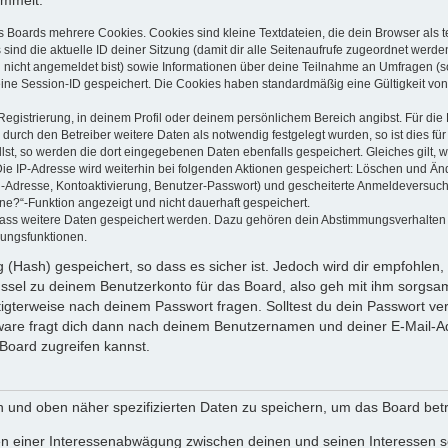
ammelt:
s Boards mehrere Cookies. Cookies sind kleine Textdateien, die dein Browser als
 sind die aktuelle ID deiner Sitzung (damit dir alle Seitenaufrufe zugeordnet werd
u nicht angemeldet bist) sowie Informationen über deine Teilnahme an Umfragen (s
eine Session-ID gespeichert. Die Cookies haben standardmäßig eine Gültigkeit von 
Registrierung, in deinem Profil oder deinem persönlichem Bereich angibst. Für di
rch den Betreiber weitere Daten als notwendig festgelegt wurden, so ist dies für 
llst, so werden die dort eingegebenen Daten ebenfalls gespeichert. Gleiches gilt, 
Die IP-Adresse wird weiterhin bei folgenden Aktionen gespeichert: Löschen und Än
l-Adresse, Kontoaktivierung, Benutzer-Passwort) und gescheiterte Anmeldeversuch
ine?“-Funktion angezeigt und nicht dauerhaft gespeichert.
 dass weitere Daten gespeichert werden. Dazu gehören dein Abstimmungsverhalten
gungsfunktionen.
(Hash) gespeichert, so dass es sicher ist. Jedoch wird dir empfohlen, 
ssel zu deinem Benutzerkonto für das Board, also geh mit ihm sorgsam
htigterweise nach deinem Passwort fragen. Solltest du dein Passwort v
are fragt dich dann nach deinem Benutzernamen und deiner E-Mail-Ad
Board zugreifen kannst.
en und oben näher spezifizierten Daten zu speichern, um das Board bet
en einer Interessenabwägung zwischen deinen und seinen Interessen sow