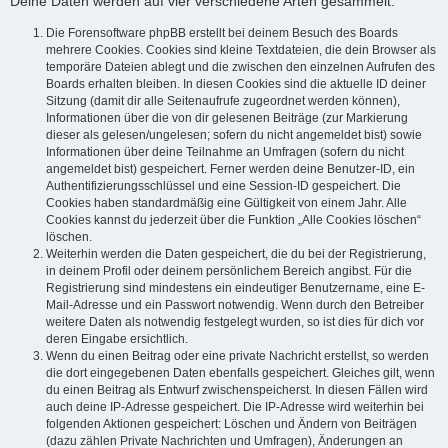
Deine Daten werden auf vier verschiedene Arten gesammelt:
Die Forensoftware phpBB erstellt bei deinem Besuch des Boards
mehrere Cookies. Cookies sind kleine Textdateien, die dein Browser als
temporäre Dateien ablegt und die zwischen den einzelnen Aufrufen des
Boards erhalten bleiben. In diesen Cookies sind die aktuelle ID deiner
Sitzung (damit dir alle Seitenaufrufe zugeordnet werden können),
Informationen über die von dir gelesenen Beiträge (zur Markierung
dieser als gelesen/ungelesen; sofern du nicht angemeldet bist) sowie
Informationen über deine Teilnahme an Umfragen (sofern du nicht
angemeldet bist) gespeichert. Ferner werden deine Benutzer-ID, ein
Authentifizierungsschlüssel und eine Session-ID gespeichert. Die
Cookies haben standardmäßig eine Gültigkeit von einem Jahr. Alle
Cookies kannst du jederzeit über die Funktion „Alle Cookies löschen“
löschen.
Weiterhin werden die Daten gespeichert, die du bei der Registrierung,
in deinem Profil oder deinem persönlichem Bereich angibst. Für die
Registrierung sind mindestens ein eindeutiger Benutzername, eine E-
Mail-Adresse und ein Passwort notwendig. Wenn durch den Betreiber
weitere Daten als notwendig festgelegt wurden, so ist dies für dich vor
deren Eingabe ersichtlich.
Wenn du einen Beitrag oder eine private Nachricht erstellst, so werden
die dort eingegebenen Daten ebenfalls gespeichert. Gleiches gilt, wenn
du einen Beitrag als Entwurf zwischenspeicherst. In diesen Fällen wird
auch deine IP-Adresse gespeichert. Die IP-Adresse wird weiterhin bei
folgenden Aktionen gespeichert: Löschen und Ändern von Beiträgen
(dazu zählen Private Nachrichten und Umfragen), Änderungen an