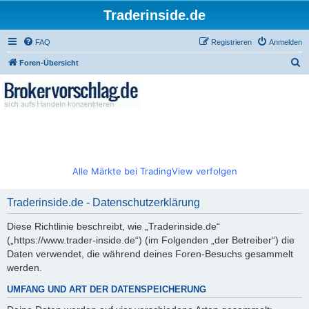
Traderinside.de
FAQ
Registrieren
Anmelden
S
Foren-Übersicht
u
c
h
e
Alle Märkte bei TradingView verfolgen
Traderinside.de - Datenschutzerklärung
Diese Richtlinie beschreibt, wie „Traderinside.de“
(„https://www.trader-inside.de“) (im Folgenden „der Betreiber“) die
Daten verwendet, die während deines Foren-Besuchs gesammelt
werden.
UMFANG UND ART DER DATENSPEICHERUNG