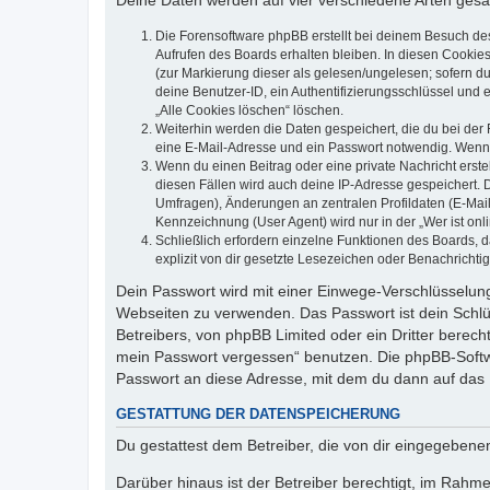
Deine Daten werden auf vier verschiedene Arten ges
Die Forensoftware phpBB erstellt bei deinem Besuch de
Aufrufen des Boards erhalten bleiben. In diesen Cookies
(zur Markierung dieser als gelesen/ungelesen; sofern d
deine Benutzer-ID, ein Authentifizierungsschlüssel und 
„Alle Cookies löschen“ löschen.
Weiterhin werden die Daten gespeichert, die du bei der 
eine E-Mail-Adresse und ein Passwort notwendig. Wenn du
Wenn du einen Beitrag oder eine private Nachricht erste
diesen Fällen wird auch deine IP-Adresse gespeichert. 
Umfragen), Änderungen an zentralen Profildaten (E-Mai
Kennzeichnung (User Agent) wird nur in der „Wer ist onl
Schließlich erfordern einzelne Funktionen des Boards,
explizit von dir gesetzte Lesezeichen oder Benachrichti
Dein Passwort wird mit einer Einwege-Verschlüsselung 
Webseiten zu verwenden. Das Passwort ist dein Schlü
Betreibers, von phpBB Limited oder ein Dritter berec
mein Passwort vergessen“ benutzen. Die phpBB-Softw
Passwort an diese Adresse, mit dem du dann auf das 
GESTATTUNG DER DATENSPEICHERUNG
Du gestattest dem Betreiber, die von dir eingegeben
Darüber hinaus ist der Betreiber berechtigt, im Rahm