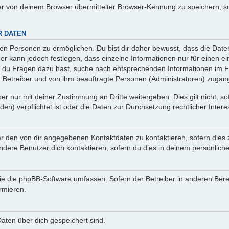
r von deinem Browser übermittelter Browser-Kennung zu speichern, so
R DATEN
n Personen zu ermöglichen. Du bist dir daher bewusst, dass die Daten d
ber kann jedoch festlegen, dass einzelne Informationen nur für einen ei
n du Fragen dazu hast, suche nach entsprechenden Informationen im Fo
n Betreiber und von ihm beauftragte Personen (Administratoren) zugäng
r nur mit deiner Zustimmung an Dritte weitergeben. Dies gilt nicht, s
n) verpflichtet ist oder die Daten zur Durchsetzung rechtlicher Interes
er den von dir angegebenen Kontaktdaten zu kontaktieren, sofern dies 
andere Benutzer dich kontaktieren, sofern du dies in deinem persönliche
, die die phpBB-Software umfassen. Sofern der Betreiber in anderen Be
ormieren.
 Daten über dich gespeichert sind.