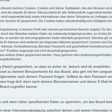
ammelt:
s Boards mehrere Cookies. Cookies sind kleine Textdateien, die dein Browser als
 sind die aktuelle ID deiner Sitzung (damit dir alle Seitenaufrufe zugeordnet werd
u nicht angemeldet bist) sowie Informationen über deine Teilnahme an Umfragen (s
eine Session-ID gespeichert. Die Cookies haben standardmäßig eine Gültigkeit von 
Registrierung, in deinem Profil oder deinem persönlichem Bereich angibst. Für di
rch den Betreiber weitere Daten als notwendig festgelegt wurden, so ist dies für 
llst, so werden die dort eingegebenen Daten ebenfalls gespeichert. Gleiches gilt, 
Die IP-Adresse wird weiterhin bei folgenden Aktionen gespeichert: Löschen und Än
l-Adresse, Kontoaktivierung, Benutzer-Passwort) und gescheiterte Anmeldeversuch
ine?“-Funktion angezeigt und nicht dauerhaft gespeichert.
 dass weitere Daten gespeichert werden. Dazu gehören dein Abstimmungsverhalten
gungsfunktionen.
(Hash) gespeichert, so dass es sicher ist. Jedoch wird dir empfohlen, 
ssel zu deinem Benutzerkonto für das Board, also geh mit ihm sorgsam
htigterweise nach deinem Passwort fragen. Solltest du dein Passwort v
are fragt dich dann nach deinem Benutzernamen und deiner E-Mail-Ad
Board zugreifen kannst.
en und oben näher spezifizierten Daten zu speichern, um das Board bet
en einer Interessenabwägung zwischen deinen und seinen Interessen sow