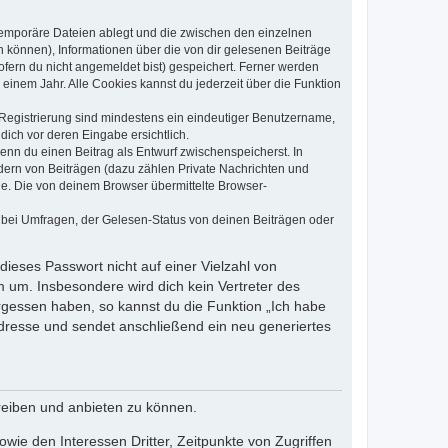
 temporäre Dateien ablegt und die zwischen den einzelnen
en können), Informationen über die von dir gelesenen Beiträge
ofern du nicht angemeldet bist) gespeichert. Ferner werden
einem Jahr. Alle Cookies kannst du jederzeit über die Funktion
e Registrierung sind mindestens ein eindeutiger Benutzername,
dich vor deren Eingabe ersichtlich.
wenn du einen Beitrag als Entwurf zwischenspeicherst. In
dern von Beiträgen (dazu zählen Private Nachrichten und
e. Die von deinem Browser übermittelte Browser-
 bei Umfragen, der Gelesen-Status von deinen Beiträgen oder
dieses Passwort nicht auf einer Vielzahl von
 um. Insbesondere wird dich kein Vertreter des
ergessen haben, so kannst du die Funktion „Ich habe
resse und sendet anschließend ein neu generiertes
reiben und anbieten zu können.
ie den Interessen Dritter, Zeitpunkte von Zugriffen