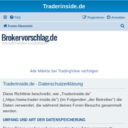
Traderinside.de
FAQ
Registrieren
Anmelden
S
Foren-Übersicht
u
c
h
e
Alle Märkte bei TradingView verfolgen
Traderinside.de - Datenschutzerklärung
Diese Richtlinie beschreibt, wie „Traderinside.de“
(„https://www.trader-inside.de“) (im Folgenden „der Betreiber“) die
Daten verwendet, die während deines Foren-Besuchs gesammelt
werden.
UMFANG UND ART DER DATENSPEICHERUNG