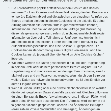
Deine Daten werden auf vier verschiedene Arten gesammelt:
Die Forensoftware phpBB erstellt bei deinem Besuch des Boards
mehrere Cookies. Cookies sind kleine Textdateien, die dein Browser als
temporäre Dateien ablegt und die zwischen den einzelnen Aufrufen des
Boards erhalten bleiben. In diesen Cookies sind die aktuelle ID deiner
Sitzung (damit dir alle Seitenaufrufe zugeordnet werden können),
Informationen über die von dir gelesenen Beiträge (zur Markierung
dieser als gelesen/ungelesen; sofern du nicht angemeldet bist) sowie
Informationen über deine Teilnahme an Umfragen (sofern du nicht
angemeldet bist) gespeichert. Ferner werden deine Benutzer-ID, ein
Authentifizierungsschlüssel und eine Session-ID gespeichert. Die
Cookies haben standardmäßig eine Gültigkeit von einem Jahr. Alle
Cookies kannst du jederzeit über die Funktion „Alle Cookies löschen“
löschen.
Weiterhin werden die Daten gespeichert, die du bei der Registrierung,
in deinem Profil oder deinem persönlichem Bereich angibst. Für die
Registrierung sind mindestens ein eindeutiger Benutzername, eine E-
Mail-Adresse und ein Passwort notwendig. Wenn durch den Betreiber
weitere Daten als notwendig festgelegt wurden, so ist dies für dich vor
deren Eingabe ersichtlich.
Wenn du einen Beitrag oder eine private Nachricht erstellst, so werden
die dort eingegebenen Daten ebenfalls gespeichert. Gleiches gilt, wenn
du einen Beitrag als Entwurf zwischenspeicherst. In diesen Fällen wird
auch deine IP-Adresse gespeichert. Die IP-Adresse wird weiterhin bei
folgenden Aktionen gespeichert: Löschen und Ändern von Beiträgen
(dazu zählen Private Nachrichten und Umfragen), Änderungen an