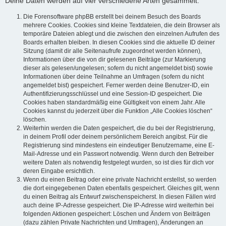
Deine Daten werden auf vier verschiedene Arten gesammelt:
Die Forensoftware phpBB erstellt bei deinem Besuch des Boards
mehrere Cookies. Cookies sind kleine Textdateien, die dein Browser als
temporäre Dateien ablegt und die zwischen den einzelnen Aufrufen des
Boards erhalten bleiben. In diesen Cookies sind die aktuelle ID deiner
Sitzung (damit dir alle Seitenaufrufe zugeordnet werden können),
Informationen über die von dir gelesenen Beiträge (zur Markierung
dieser als gelesen/ungelesen; sofern du nicht angemeldet bist) sowie
Informationen über deine Teilnahme an Umfragen (sofern du nicht
angemeldet bist) gespeichert. Ferner werden deine Benutzer-ID, ein
Authentifizierungsschlüssel und eine Session-ID gespeichert. Die
Cookies haben standardmäßig eine Gültigkeit von einem Jahr. Alle
Cookies kannst du jederzeit über die Funktion „Alle Cookies löschen“
löschen.
Weiterhin werden die Daten gespeichert, die du bei der Registrierung,
in deinem Profil oder deinem persönlichem Bereich angibst. Für die
Registrierung sind mindestens ein eindeutiger Benutzername, eine E-
Mail-Adresse und ein Passwort notwendig. Wenn durch den Betreiber
weitere Daten als notwendig festgelegt wurden, so ist dies für dich vor
deren Eingabe ersichtlich.
Wenn du einen Beitrag oder eine private Nachricht erstellst, so werden
die dort eingegebenen Daten ebenfalls gespeichert. Gleiches gilt, wenn
du einen Beitrag als Entwurf zwischenspeicherst. In diesen Fällen wird
auch deine IP-Adresse gespeichert. Die IP-Adresse wird weiterhin bei
folgenden Aktionen gespeichert: Löschen und Ändern von Beiträgen
(dazu zählen Private Nachrichten und Umfragen), Änderungen an