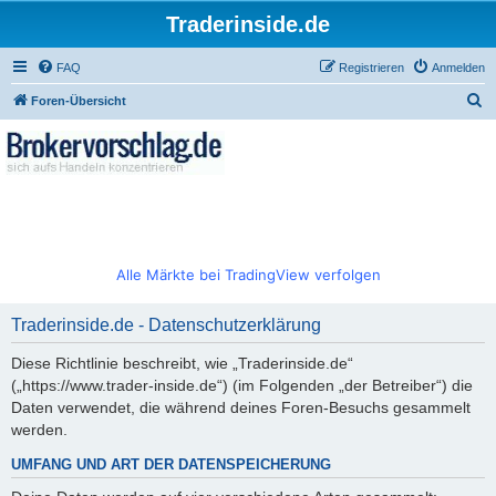
Traderinside.de
FAQ
Registrieren
Anmelden
S
Foren-Übersicht
u
c
h
e
Alle Märkte bei TradingView verfolgen
Traderinside.de - Datenschutzerklärung
Diese Richtlinie beschreibt, wie „Traderinside.de“
(„https://www.trader-inside.de“) (im Folgenden „der Betreiber“) die
Daten verwendet, die während deines Foren-Besuchs gesammelt
werden.
UMFANG UND ART DER DATENSPEICHERUNG