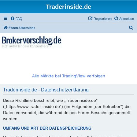
Traderinside.de
FAQ
Registrieren
Anmelden
S
Foren-Übersicht
u
c
h
e
Alle Märkte bei TradingView verfolgen
Traderinside.de - Datenschutzerklärung
Diese Richtlinie beschreibt, wie „Traderinside.de“
(„https://www.trader-inside.de“) (im Folgenden „der Betreiber“) die
Daten verwendet, die während deines Foren-Besuchs gesammelt
werden.
UMFANG UND ART DER DATENSPEICHERUNG