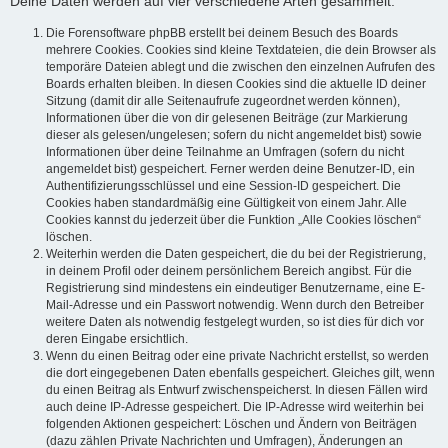
Deine Daten werden auf vier verschiedene Arten gesammelt:
Die Forensoftware phpBB erstellt bei deinem Besuch des Boards
mehrere Cookies. Cookies sind kleine Textdateien, die dein Browser als
temporäre Dateien ablegt und die zwischen den einzelnen Aufrufen des
Boards erhalten bleiben. In diesen Cookies sind die aktuelle ID deiner
Sitzung (damit dir alle Seitenaufrufe zugeordnet werden können),
Informationen über die von dir gelesenen Beiträge (zur Markierung
dieser als gelesen/ungelesen; sofern du nicht angemeldet bist) sowie
Informationen über deine Teilnahme an Umfragen (sofern du nicht
angemeldet bist) gespeichert. Ferner werden deine Benutzer-ID, ein
Authentifizierungsschlüssel und eine Session-ID gespeichert. Die
Cookies haben standardmäßig eine Gültigkeit von einem Jahr. Alle
Cookies kannst du jederzeit über die Funktion „Alle Cookies löschen“
löschen.
Weiterhin werden die Daten gespeichert, die du bei der Registrierung,
in deinem Profil oder deinem persönlichem Bereich angibst. Für die
Registrierung sind mindestens ein eindeutiger Benutzername, eine E-
Mail-Adresse und ein Passwort notwendig. Wenn durch den Betreiber
weitere Daten als notwendig festgelegt wurden, so ist dies für dich vor
deren Eingabe ersichtlich.
Wenn du einen Beitrag oder eine private Nachricht erstellst, so werden
die dort eingegebenen Daten ebenfalls gespeichert. Gleiches gilt, wenn
du einen Beitrag als Entwurf zwischenspeicherst. In diesen Fällen wird
auch deine IP-Adresse gespeichert. Die IP-Adresse wird weiterhin bei
folgenden Aktionen gespeichert: Löschen und Ändern von Beiträgen
(dazu zählen Private Nachrichten und Umfragen), Änderungen an