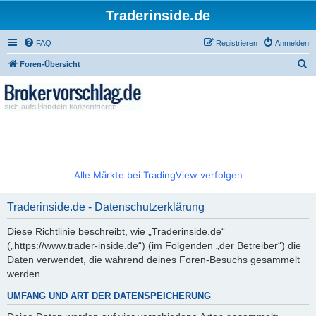
Traderinside.de
FAQ
Registrieren
Anmelden
S
Foren-Übersicht
u
c
h
e
Alle Märkte bei TradingView verfolgen
Traderinside.de - Datenschutzerklärung
Diese Richtlinie beschreibt, wie „Traderinside.de“
(„https://www.trader-inside.de“) (im Folgenden „der Betreiber“) die
Daten verwendet, die während deines Foren-Besuchs gesammelt
werden.
UMFANG UND ART DER DATENSPEICHERUNG