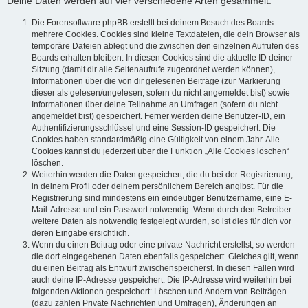
Deine Daten werden auf vier verschiedene Arten gesammelt:
Die Forensoftware phpBB erstellt bei deinem Besuch des Boards
mehrere Cookies. Cookies sind kleine Textdateien, die dein Browser als
temporäre Dateien ablegt und die zwischen den einzelnen Aufrufen des
Boards erhalten bleiben. In diesen Cookies sind die aktuelle ID deiner
Sitzung (damit dir alle Seitenaufrufe zugeordnet werden können),
Informationen über die von dir gelesenen Beiträge (zur Markierung
dieser als gelesen/ungelesen; sofern du nicht angemeldet bist) sowie
Informationen über deine Teilnahme an Umfragen (sofern du nicht
angemeldet bist) gespeichert. Ferner werden deine Benutzer-ID, ein
Authentifizierungsschlüssel und eine Session-ID gespeichert. Die
Cookies haben standardmäßig eine Gültigkeit von einem Jahr. Alle
Cookies kannst du jederzeit über die Funktion „Alle Cookies löschen“
löschen.
Weiterhin werden die Daten gespeichert, die du bei der Registrierung,
in deinem Profil oder deinem persönlichem Bereich angibst. Für die
Registrierung sind mindestens ein eindeutiger Benutzername, eine E-
Mail-Adresse und ein Passwort notwendig. Wenn durch den Betreiber
weitere Daten als notwendig festgelegt wurden, so ist dies für dich vor
deren Eingabe ersichtlich.
Wenn du einen Beitrag oder eine private Nachricht erstellst, so werden
die dort eingegebenen Daten ebenfalls gespeichert. Gleiches gilt, wenn
du einen Beitrag als Entwurf zwischenspeicherst. In diesen Fällen wird
auch deine IP-Adresse gespeichert. Die IP-Adresse wird weiterhin bei
folgenden Aktionen gespeichert: Löschen und Ändern von Beiträgen
(dazu zählen Private Nachrichten und Umfragen), Änderungen an