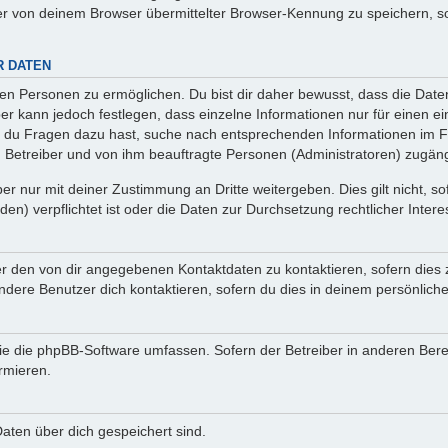
r von deinem Browser übermittelter Browser-Kennung zu speichern, so
R DATEN
n Personen zu ermöglichen. Du bist dir daher bewusst, dass die Daten d
ber kann jedoch festlegen, dass einzelne Informationen nur für einen ei
n du Fragen dazu hast, suche nach entsprechenden Informationen im Fo
n Betreiber und von ihm beauftragte Personen (Administratoren) zugäng
r nur mit deiner Zustimmung an Dritte weitergeben. Dies gilt nicht, s
n) verpflichtet ist oder die Daten zur Durchsetzung rechtlicher Interes
er den von dir angegebenen Kontaktdaten zu kontaktieren, sofern dies 
andere Benutzer dich kontaktieren, sofern du dies in deinem persönliche
, die die phpBB-Software umfassen. Sofern der Betreiber in anderen Be
ormieren.
 Daten über dich gespeichert sind.