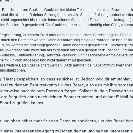
ammelt:
s Boards mehrere Cookies. Cookies sind kleine Textdateien, die dein Browser als
 sind die aktuelle ID deiner Sitzung (damit dir alle Seitenaufrufe zugeordnet werd
u nicht angemeldet bist) sowie Informationen über deine Teilnahme an Umfragen (s
eine Session-ID gespeichert. Die Cookies haben standardmäßig eine Gültigkeit von 
Registrierung, in deinem Profil oder deinem persönlichem Bereich angibst. Für di
rch den Betreiber weitere Daten als notwendig festgelegt wurden, so ist dies für 
llst, so werden die dort eingegebenen Daten ebenfalls gespeichert. Gleiches gilt, 
Die IP-Adresse wird weiterhin bei folgenden Aktionen gespeichert: Löschen und Än
l-Adresse, Kontoaktivierung, Benutzer-Passwort) und gescheiterte Anmeldeversuch
ine?“-Funktion angezeigt und nicht dauerhaft gespeichert.
 dass weitere Daten gespeichert werden. Dazu gehören dein Abstimmungsverhalten
gungsfunktionen.
(Hash) gespeichert, so dass es sicher ist. Jedoch wird dir empfohlen, 
ssel zu deinem Benutzerkonto für das Board, also geh mit ihm sorgsam
htigterweise nach deinem Passwort fragen. Solltest du dein Passwort v
are fragt dich dann nach deinem Benutzernamen und deiner E-Mail-Ad
Board zugreifen kannst.
en und oben näher spezifizierten Daten zu speichern, um das Board bet
en einer Interessenabwägung zwischen deinen und seinen Interessen sow