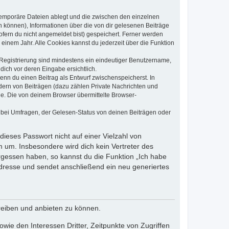
 temporäre Dateien ablegt und die zwischen den einzelnen
en können), Informationen über die von dir gelesenen Beiträge
ofern du nicht angemeldet bist) gespeichert. Ferner werden
einem Jahr. Alle Cookies kannst du jederzeit über die Funktion
e Registrierung sind mindestens ein eindeutiger Benutzername,
dich vor deren Eingabe ersichtlich.
wenn du einen Beitrag als Entwurf zwischenspeicherst. In
dern von Beiträgen (dazu zählen Private Nachrichten und
e. Die von deinem Browser übermittelte Browser-
 bei Umfragen, der Gelesen-Status von deinen Beiträgen oder
dieses Passwort nicht auf einer Vielzahl von
 um. Insbesondere wird dich kein Vertreter des
ergessen haben, so kannst du die Funktion „Ich habe
resse und sendet anschließend ein neu generiertes
reiben und anbieten zu können.
ie den Interessen Dritter, Zeitpunkte von Zugriffen