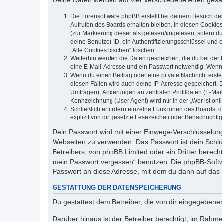
Deine Daten werden auf vier verschiedene Arten ges
Die Forensoftware phpBB erstellt bei deinem Besuch de
Aufrufen des Boards erhalten bleiben. In diesen Cookies
(zur Markierung dieser als gelesen/ungelesen; sofern d
deine Benutzer-ID, ein Authentifizierungsschlüssel und 
„Alle Cookies löschen“ löschen.
Weiterhin werden die Daten gespeichert, die du bei der 
eine E-Mail-Adresse und ein Passwort notwendig. Wenn du
Wenn du einen Beitrag oder eine private Nachricht erste
diesen Fällen wird auch deine IP-Adresse gespeichert. 
Umfragen), Änderungen an zentralen Profildaten (E-Mai
Kennzeichnung (User Agent) wird nur in der „Wer ist onl
Schließlich erfordern einzelne Funktionen des Boards,
explizit von dir gesetzte Lesezeichen oder Benachrichti
Dein Passwort wird mit einer Einwege-Verschlüsselung 
Webseiten zu verwenden. Das Passwort ist dein Schlü
Betreibers, von phpBB Limited oder ein Dritter berec
mein Passwort vergessen“ benutzen. Die phpBB-Softw
Passwort an diese Adresse, mit dem du dann auf das 
GESTATTUNG DER DATENSPEICHERUNG
Du gestattest dem Betreiber, die von dir eingegeben
Darüber hinaus ist der Betreiber berechtigt, im Rahm