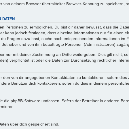
r von deinem Browser übermittelter Browser-Kennung zu speichern, so
R DATEN
n Personen zu ermöglichen. Du bist dir daher bewusst, dass die Daten d
ber kann jedoch festlegen, dass einzelne Informationen nur für einen ei
n du Fragen dazu hast, suche nach entsprechenden Informationen im Fo
n Betreiber und von ihm beauftragte Personen (Administratoren) zugäng
r nur mit deiner Zustimmung an Dritte weitergeben. Dies gilt nicht, s
n) verpflichtet ist oder die Daten zur Durchsetzung rechtlicher Interes
er den von dir angegebenen Kontaktdaten zu kontaktieren, sofern dies 
andere Benutzer dich kontaktieren, sofern du dies in deinem persönliche
, die die phpBB-Software umfassen. Sofern der Betreiber in anderen Be
ormieren.
 Daten über dich gespeichert sind.