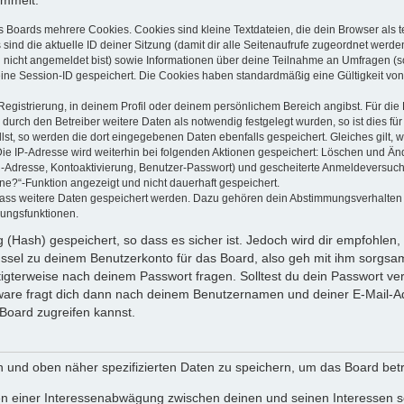
ammelt:
s Boards mehrere Cookies. Cookies sind kleine Textdateien, die dein Browser als
 sind die aktuelle ID deiner Sitzung (damit dir alle Seitenaufrufe zugeordnet werd
u nicht angemeldet bist) sowie Informationen über deine Teilnahme an Umfragen (s
eine Session-ID gespeichert. Die Cookies haben standardmäßig eine Gültigkeit von 
Registrierung, in deinem Profil oder deinem persönlichem Bereich angibst. Für di
rch den Betreiber weitere Daten als notwendig festgelegt wurden, so ist dies für 
llst, so werden die dort eingegebenen Daten ebenfalls gespeichert. Gleiches gilt, 
Die IP-Adresse wird weiterhin bei folgenden Aktionen gespeichert: Löschen und Än
l-Adresse, Kontoaktivierung, Benutzer-Passwort) und gescheiterte Anmeldeversuch
ine?“-Funktion angezeigt und nicht dauerhaft gespeichert.
 dass weitere Daten gespeichert werden. Dazu gehören dein Abstimmungsverhalten
gungsfunktionen.
(Hash) gespeichert, so dass es sicher ist. Jedoch wird dir empfohlen, 
ssel zu deinem Benutzerkonto für das Board, also geh mit ihm sorgsam
htigterweise nach deinem Passwort fragen. Solltest du dein Passwort v
are fragt dich dann nach deinem Benutzernamen und deiner E-Mail-Ad
Board zugreifen kannst.
en und oben näher spezifizierten Daten zu speichern, um das Board bet
en einer Interessenabwägung zwischen deinen und seinen Interessen sow