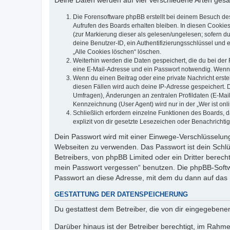
Deine Daten werden auf vier verschiedene Arten ges
Die Forensoftware phpBB erstellt bei deinem Besuch de
Aufrufen des Boards erhalten bleiben. In diesen Cookies
(zur Markierung dieser als gelesen/ungelesen; sofern d
deine Benutzer-ID, ein Authentifizierungsschlüssel und 
„Alle Cookies löschen“ löschen.
Weiterhin werden die Daten gespeichert, die du bei der 
eine E-Mail-Adresse und ein Passwort notwendig. Wenn du
Wenn du einen Beitrag oder eine private Nachricht erste
diesen Fällen wird auch deine IP-Adresse gespeichert. 
Umfragen), Änderungen an zentralen Profildaten (E-Mai
Kennzeichnung (User Agent) wird nur in der „Wer ist onl
Schließlich erfordern einzelne Funktionen des Boards,
explizit von dir gesetzte Lesezeichen oder Benachrichti
Dein Passwort wird mit einer Einwege-Verschlüsselung 
Webseiten zu verwenden. Das Passwort ist dein Schlü
Betreibers, von phpBB Limited oder ein Dritter berec
mein Passwort vergessen“ benutzen. Die phpBB-Softw
Passwort an diese Adresse, mit dem du dann auf das 
GESTATTUNG DER DATENSPEICHERUNG
Du gestattest dem Betreiber, die von dir eingegeben
Darüber hinaus ist der Betreiber berechtigt, im Rahm