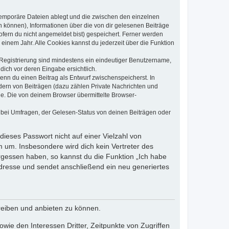
 temporäre Dateien ablegt und die zwischen den einzelnen
en können), Informationen über die von dir gelesenen Beiträge
ofern du nicht angemeldet bist) gespeichert. Ferner werden
einem Jahr. Alle Cookies kannst du jederzeit über die Funktion
e Registrierung sind mindestens ein eindeutiger Benutzername,
dich vor deren Eingabe ersichtlich.
wenn du einen Beitrag als Entwurf zwischenspeicherst. In
dern von Beiträgen (dazu zählen Private Nachrichten und
e. Die von deinem Browser übermittelte Browser-
 bei Umfragen, der Gelesen-Status von deinen Beiträgen oder
dieses Passwort nicht auf einer Vielzahl von
 um. Insbesondere wird dich kein Vertreter des
ergessen haben, so kannst du die Funktion „Ich habe
resse und sendet anschließend ein neu generiertes
reiben und anbieten zu können.
ie den Interessen Dritter, Zeitpunkte von Zugriffen