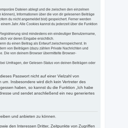
 temporäre Dateien ablegt und die zwischen den einzelnen
en können), Informationen über die von dir gelesenen Beiträge
ofern du nicht angemeldet bist) gespeichert. Ferner werden
einem Jahr. Alle Cookies kannst du jederzeit über die Funktion
e Registrierung sind mindestens ein eindeutiger Benutzername,
dich vor deren Eingabe ersichtlich.
wenn du einen Beitrag als Entwurf zwischenspeicherst. In
dern von Beiträgen (dazu zählen Private Nachrichten und
e. Die von deinem Browser übermittelte Browser-
 bei Umfragen, der Gelesen-Status von deinen Beiträgen oder
dieses Passwort nicht auf einer Vielzahl von
 um. Insbesondere wird dich kein Vertreter des
ergessen haben, so kannst du die Funktion „Ich habe
resse und sendet anschließend ein neu generiertes
reiben und anbieten zu können.
ie den Interessen Dritter, Zeitpunkte von Zugriffen