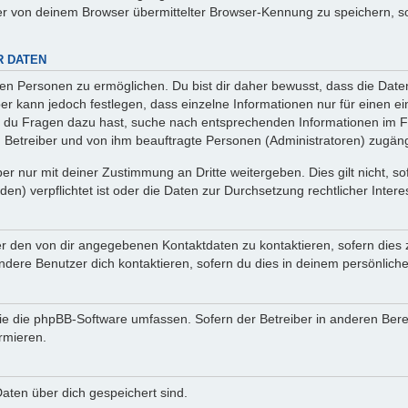
r von deinem Browser übermittelter Browser-Kennung zu speichern, so
R DATEN
n Personen zu ermöglichen. Du bist dir daher bewusst, dass die Daten d
ber kann jedoch festlegen, dass einzelne Informationen nur für einen ei
n du Fragen dazu hast, suche nach entsprechenden Informationen im Fo
n Betreiber und von ihm beauftragte Personen (Administratoren) zugäng
r nur mit deiner Zustimmung an Dritte weitergeben. Dies gilt nicht, s
n) verpflichtet ist oder die Daten zur Durchsetzung rechtlicher Interes
er den von dir angegebenen Kontaktdaten zu kontaktieren, sofern dies 
andere Benutzer dich kontaktieren, sofern du dies in deinem persönliche
, die die phpBB-Software umfassen. Sofern der Betreiber in anderen Be
ormieren.
 Daten über dich gespeichert sind.