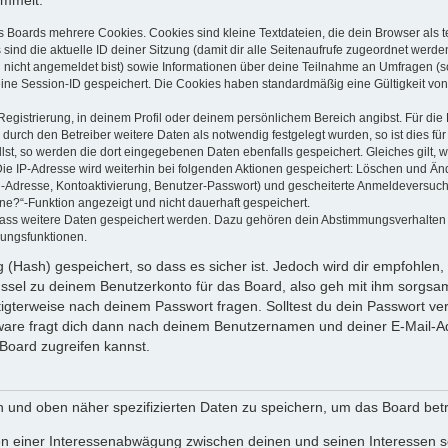
ammelt:
s Boards mehrere Cookies. Cookies sind kleine Textdateien, die dein Browser als
 sind die aktuelle ID deiner Sitzung (damit dir alle Seitenaufrufe zugeordnet werd
u nicht angemeldet bist) sowie Informationen über deine Teilnahme an Umfragen (s
eine Session-ID gespeichert. Die Cookies haben standardmäßig eine Gültigkeit von 
Registrierung, in deinem Profil oder deinem persönlichem Bereich angibst. Für di
rch den Betreiber weitere Daten als notwendig festgelegt wurden, so ist dies für 
llst, so werden die dort eingegebenen Daten ebenfalls gespeichert. Gleiches gilt, 
Die IP-Adresse wird weiterhin bei folgenden Aktionen gespeichert: Löschen und Än
l-Adresse, Kontoaktivierung, Benutzer-Passwort) und gescheiterte Anmeldeversuch
ine?“-Funktion angezeigt und nicht dauerhaft gespeichert.
 dass weitere Daten gespeichert werden. Dazu gehören dein Abstimmungsverhalten
gungsfunktionen.
(Hash) gespeichert, so dass es sicher ist. Jedoch wird dir empfohlen, 
ssel zu deinem Benutzerkonto für das Board, also geh mit ihm sorgsam
htigterweise nach deinem Passwort fragen. Solltest du dein Passwort v
are fragt dich dann nach deinem Benutzernamen und deiner E-Mail-Ad
Board zugreifen kannst.
en und oben näher spezifizierten Daten zu speichern, um das Board bet
en einer Interessenabwägung zwischen deinen und seinen Interessen sow