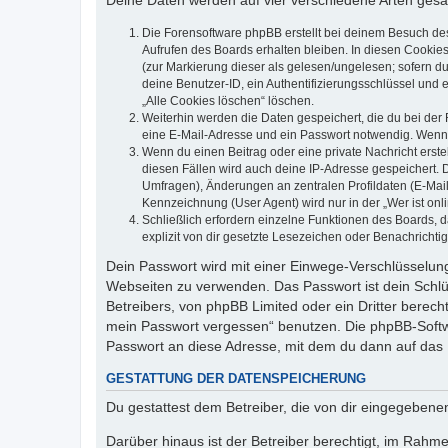
Deine Daten werden auf vier verschiedene Arten ges
Die Forensoftware phpBB erstellt bei deinem Besuch de
Aufrufen des Boards erhalten bleiben. In diesen Cookies
(zur Markierung dieser als gelesen/ungelesen; sofern d
deine Benutzer-ID, ein Authentifizierungsschlüssel und 
„Alle Cookies löschen“ löschen.
Weiterhin werden die Daten gespeichert, die du bei der 
eine E-Mail-Adresse und ein Passwort notwendig. Wenn du
Wenn du einen Beitrag oder eine private Nachricht erste
diesen Fällen wird auch deine IP-Adresse gespeichert. 
Umfragen), Änderungen an zentralen Profildaten (E-Mai
Kennzeichnung (User Agent) wird nur in der „Wer ist onl
Schließlich erfordern einzelne Funktionen des Boards,
explizit von dir gesetzte Lesezeichen oder Benachrichti
Dein Passwort wird mit einer Einwege-Verschlüsselung 
Webseiten zu verwenden. Das Passwort ist dein Schlü
Betreibers, von phpBB Limited oder ein Dritter berec
mein Passwort vergessen“ benutzen. Die phpBB-Softw
Passwort an diese Adresse, mit dem du dann auf das 
GESTATTUNG DER DATENSPEICHERUNG
Du gestattest dem Betreiber, die von dir eingegeben
Darüber hinaus ist der Betreiber berechtigt, im Rahm