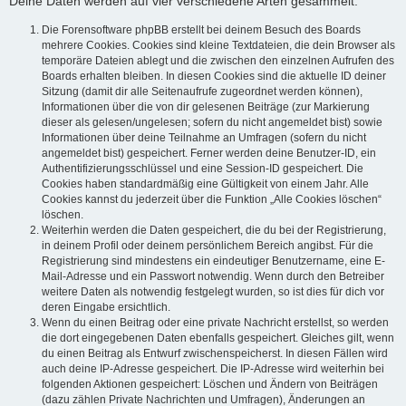
Deine Daten werden auf vier verschiedene Arten gesammelt:
Die Forensoftware phpBB erstellt bei deinem Besuch des Boards
mehrere Cookies. Cookies sind kleine Textdateien, die dein Browser als
temporäre Dateien ablegt und die zwischen den einzelnen Aufrufen des
Boards erhalten bleiben. In diesen Cookies sind die aktuelle ID deiner
Sitzung (damit dir alle Seitenaufrufe zugeordnet werden können),
Informationen über die von dir gelesenen Beiträge (zur Markierung
dieser als gelesen/ungelesen; sofern du nicht angemeldet bist) sowie
Informationen über deine Teilnahme an Umfragen (sofern du nicht
angemeldet bist) gespeichert. Ferner werden deine Benutzer-ID, ein
Authentifizierungsschlüssel und eine Session-ID gespeichert. Die
Cookies haben standardmäßig eine Gültigkeit von einem Jahr. Alle
Cookies kannst du jederzeit über die Funktion „Alle Cookies löschen“
löschen.
Weiterhin werden die Daten gespeichert, die du bei der Registrierung,
in deinem Profil oder deinem persönlichem Bereich angibst. Für die
Registrierung sind mindestens ein eindeutiger Benutzername, eine E-
Mail-Adresse und ein Passwort notwendig. Wenn durch den Betreiber
weitere Daten als notwendig festgelegt wurden, so ist dies für dich vor
deren Eingabe ersichtlich.
Wenn du einen Beitrag oder eine private Nachricht erstellst, so werden
die dort eingegebenen Daten ebenfalls gespeichert. Gleiches gilt, wenn
du einen Beitrag als Entwurf zwischenspeicherst. In diesen Fällen wird
auch deine IP-Adresse gespeichert. Die IP-Adresse wird weiterhin bei
folgenden Aktionen gespeichert: Löschen und Ändern von Beiträgen
(dazu zählen Private Nachrichten und Umfragen), Änderungen an