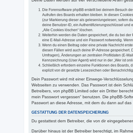
Deine Daten werden auf vier verschiedene Arten ges
Die Forensoftware phpBB erstellt bei deinem Besuch de
Aufrufen des Boards erhalten bleiben. In diesen Cookies
(zur Markierung dieser als gelesen/ungelesen; sofern d
deine Benutzer-ID, ein Authentifizierungsschlüssel und 
„Alle Cookies löschen“ löschen.
Weiterhin werden die Daten gespeichert, die du bei der 
eine E-Mail-Adresse und ein Passwort notwendig. Wenn du
Wenn du einen Beitrag oder eine private Nachricht erste
diesen Fällen wird auch deine IP-Adresse gespeichert. 
Umfragen), Änderungen an zentralen Profildaten (E-Mai
Kennzeichnung (User Agent) wird nur in der „Wer ist onl
Schließlich erfordern einzelne Funktionen des Boards,
explizit von dir gesetzte Lesezeichen oder Benachrichti
Dein Passwort wird mit einer Einwege-Verschlüsselung 
Webseiten zu verwenden. Das Passwort ist dein Schlü
Betreibers, von phpBB Limited oder ein Dritter berec
mein Passwort vergessen“ benutzen. Die phpBB-Softw
Passwort an diese Adresse, mit dem du dann auf das 
GESTATTUNG DER DATENSPEICHERUNG
Du gestattest dem Betreiber, die von dir eingegeben
Darüber hinaus ist der Betreiber berechtigt, im Rahm