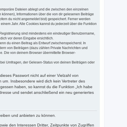
 temporäre Dateien ablegt und die zwischen den einzelnen
en können), Informationen über die von dir gelesenen Beiträge
ofern du nicht angemeldet bist) gespeichert. Ferner werden
einem Jahr. Alle Cookies kannst du jederzeit über die Funktion
e Registrierung sind mindestens ein eindeutiger Benutzername,
dich vor deren Eingabe ersichtlich.
wenn du einen Beitrag als Entwurf zwischenspeicherst. In
dern von Beiträgen (dazu zählen Private Nachrichten und
e. Die von deinem Browser übermittelte Browser-
 bei Umfragen, der Gelesen-Status von deinen Beiträgen oder
dieses Passwort nicht auf einer Vielzahl von
 um. Insbesondere wird dich kein Vertreter des
ergessen haben, so kannst du die Funktion „Ich habe
resse und sendet anschließend ein neu generiertes
reiben und anbieten zu können.
ie den Interessen Dritter, Zeitpunkte von Zugriffen