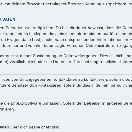
r von deinem Browser übermittelter Browser-Kennung zu speichern, so
R DATEN
n Personen zu ermöglichen. Du bist dir daher bewusst, dass die Daten d
ber kann jedoch festlegen, dass einzelne Informationen nur für einen ei
n du Fragen dazu hast, suche nach entsprechenden Informationen im Fo
n Betreiber und von ihm beauftragte Personen (Administratoren) zugäng
r nur mit deiner Zustimmung an Dritte weitergeben. Dies gilt nicht, s
n) verpflichtet ist oder die Daten zur Durchsetzung rechtlicher Interes
er den von dir angegebenen Kontaktdaten zu kontaktieren, sofern dies 
andere Benutzer dich kontaktieren, sofern du dies in deinem persönliche
, die die phpBB-Software umfassen. Sofern der Betreiber in anderen Be
ormieren.
 Daten über dich gespeichert sind.