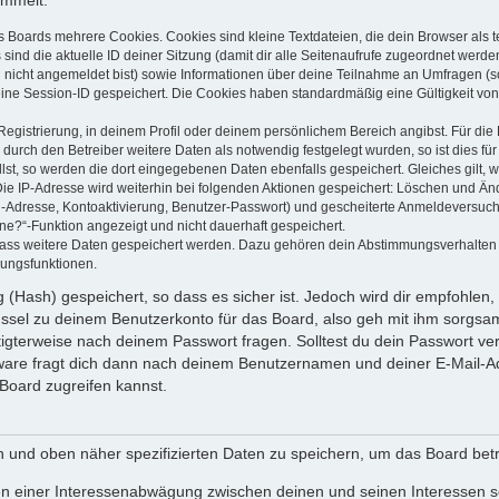
ammelt:
s Boards mehrere Cookies. Cookies sind kleine Textdateien, die dein Browser als
 sind die aktuelle ID deiner Sitzung (damit dir alle Seitenaufrufe zugeordnet werd
u nicht angemeldet bist) sowie Informationen über deine Teilnahme an Umfragen (s
eine Session-ID gespeichert. Die Cookies haben standardmäßig eine Gültigkeit von 
Registrierung, in deinem Profil oder deinem persönlichem Bereich angibst. Für di
rch den Betreiber weitere Daten als notwendig festgelegt wurden, so ist dies für 
llst, so werden die dort eingegebenen Daten ebenfalls gespeichert. Gleiches gilt, 
Die IP-Adresse wird weiterhin bei folgenden Aktionen gespeichert: Löschen und Än
l-Adresse, Kontoaktivierung, Benutzer-Passwort) und gescheiterte Anmeldeversuch
ine?“-Funktion angezeigt und nicht dauerhaft gespeichert.
 dass weitere Daten gespeichert werden. Dazu gehören dein Abstimmungsverhalten
gungsfunktionen.
(Hash) gespeichert, so dass es sicher ist. Jedoch wird dir empfohlen, 
ssel zu deinem Benutzerkonto für das Board, also geh mit ihm sorgsam
htigterweise nach deinem Passwort fragen. Solltest du dein Passwort v
are fragt dich dann nach deinem Benutzernamen und deiner E-Mail-Ad
Board zugreifen kannst.
en und oben näher spezifizierten Daten zu speichern, um das Board bet
en einer Interessenabwägung zwischen deinen und seinen Interessen sow