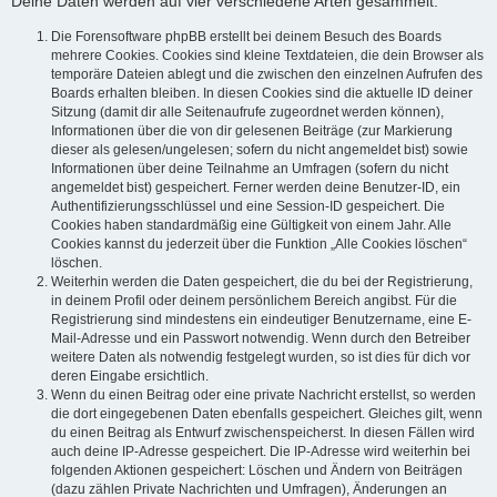
Deine Daten werden auf vier verschiedene Arten gesammelt:
Die Forensoftware phpBB erstellt bei deinem Besuch des Boards
mehrere Cookies. Cookies sind kleine Textdateien, die dein Browser als
temporäre Dateien ablegt und die zwischen den einzelnen Aufrufen des
Boards erhalten bleiben. In diesen Cookies sind die aktuelle ID deiner
Sitzung (damit dir alle Seitenaufrufe zugeordnet werden können),
Informationen über die von dir gelesenen Beiträge (zur Markierung
dieser als gelesen/ungelesen; sofern du nicht angemeldet bist) sowie
Informationen über deine Teilnahme an Umfragen (sofern du nicht
angemeldet bist) gespeichert. Ferner werden deine Benutzer-ID, ein
Authentifizierungsschlüssel und eine Session-ID gespeichert. Die
Cookies haben standardmäßig eine Gültigkeit von einem Jahr. Alle
Cookies kannst du jederzeit über die Funktion „Alle Cookies löschen“
löschen.
Weiterhin werden die Daten gespeichert, die du bei der Registrierung,
in deinem Profil oder deinem persönlichem Bereich angibst. Für die
Registrierung sind mindestens ein eindeutiger Benutzername, eine E-
Mail-Adresse und ein Passwort notwendig. Wenn durch den Betreiber
weitere Daten als notwendig festgelegt wurden, so ist dies für dich vor
deren Eingabe ersichtlich.
Wenn du einen Beitrag oder eine private Nachricht erstellst, so werden
die dort eingegebenen Daten ebenfalls gespeichert. Gleiches gilt, wenn
du einen Beitrag als Entwurf zwischenspeicherst. In diesen Fällen wird
auch deine IP-Adresse gespeichert. Die IP-Adresse wird weiterhin bei
folgenden Aktionen gespeichert: Löschen und Ändern von Beiträgen
(dazu zählen Private Nachrichten und Umfragen), Änderungen an