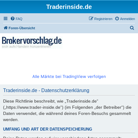
Traderinside.de
FAQ
Registrieren
Anmelden
S
Foren-Übersicht
u
c
h
e
Alle Märkte bei TradingView verfolgen
Traderinside.de - Datenschutzerklärung
Diese Richtlinie beschreibt, wie „Traderinside.de“
(„https://www.trader-inside.de“) (im Folgenden „der Betreiber“) die
Daten verwendet, die während deines Foren-Besuchs gesammelt
werden.
UMFANG UND ART DER DATENSPEICHERUNG